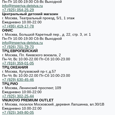
Пн-Пт 10.00-19.00 Cб-Вс Выходной
info@imperiya-detstva.ru
+7 (925) 054-25-29
Центральный детский магазин
г. Москва, Театральный проезд, 5/1, 1 этаж
Ежедневно 10.00-22.00
+7 (495) 419-17-78
ОФИС
г. Москва, Большой Каретный пер., д. 22, стр. 3, эт. 1
Пн-Пт 10.00-19.00 Cб-Вс Выходной
info@imperiya-detstva.ru
+7 (926) 701-79-70
ТРЦ ЕВРОПЕЙСКИЙ
г. Москва, Пл. Киевского вокзала, 2
Пн-Чт, Вс 10.00-22.00 Пт-Сб 10.00-23.00
+7 (916) 359-01-05
ТРЦ ОКЕАНИЯ
г. Москва, Кутузовский пр-т, д.57
Пн-Чт, Вс 10.00-22.00 Пт-Сб 10.00-23.00
+7 (929) 630-45-46
ТРЦ РИО
г. Москва, Ленинский проспект, 109
Ежедневно 10:00-22:00
+7 (925) 302-25-44
VNUKOVO PREMIUM OUTLET
г. Москва, поселок Московский, деревня Лапшинка, вл.30/1В
Ежедневно 10.00-22.00
+7 (925) 349-80-05