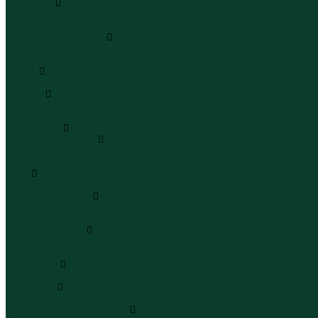
Сандалии
Сандалии
Сандалии
Сапоги и полусапоги
Сапоги
Полусапоги
Туфли
Туфли
Сланцы
Шлепанцы
Сланцы
Аксессуары
Галстуки и бабочки
Галстуки
Бабочки
Очки
Очки
Ремни и подтяжки
Ремни
Подтяжки
Сумки и рюкзаки
Сумки
Рюкзаки
Украшения
Украшения
Чемоданы
Чемоданы
Шапки шарфы и перчатки