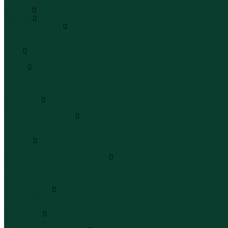
...
Каталог
Одежда
Блузы и рубашки
Блузы
Рубашки
Боди
Боди
Брюки
Брюки классические
Брюки спортивные
Брюки повседневные
Водолазки
Водолазки
Джинсы и джинсовки
Джинсы
Джинсовки
Жилеты
Жилеты
Кардиганы джемперы свитеры
Кардиганы
Джемперы
Свитеры
Комбинезоны
Комбинезоны
Полукомбинезоны
Комплекты
Комплекты одежды