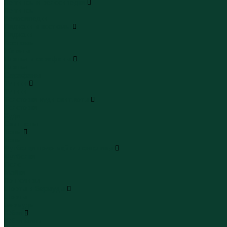
Леггинсы и велосипедки
Леггинсы
Велосипедки
Пиджаки и костюмы
Пиджаки
Костюмы
Жакеты
Платья и сарафаны
Платья
Сарафаны
Туники
Туники
Толстовки худи свитшоты
Толстовки
Худи
Свитшоты
Топы
Топы
Футболки поло майки лонгсливы
Футболки
Поло
Майки
Лонгсливы
Шорты и бермуды
Шорты
Бермуды
Юбки
Юбки мини