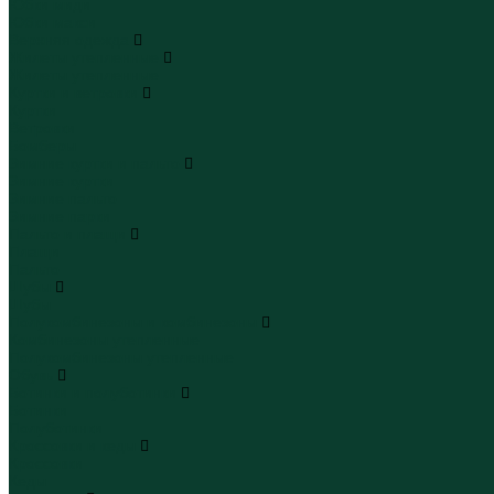
Юбки миди
Юбки макси
Верхняя одежда
Жилеты утепленные
Жилеты утепленные
Куртки и ветровки
Куртки
Ветровки
Бомберы
Зимние куртки и пальто
Зимние куртки
Зимние пальто
Зимние парки
Пальто и плащи
Плащи
Пальто
Шубы
Шубы
Полукомбинезоны и комбинезоны
Комбинезоны утепленные
Полукомбинезоны утепленные
Обувь
Ботинки и полуботинки
Ботинки
Полуботинки
Кроссовки и кеды
Кроссовки
Кеды