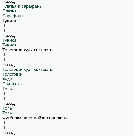
Назад
Платья и сарафаны
Платья
Сарафаны
Туники
Назад
Туники
Туники
Толстовки худи свитшоты
Назад
Толстовки худи свитшоты
Толстовки
Худи
Свитшоты
Топы
Назад
Топы
Топы
Футболки поло майки лонгсливы
Назад