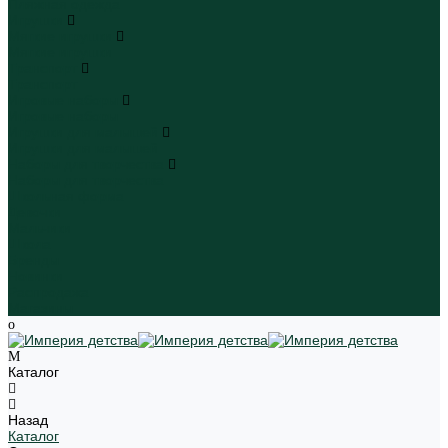
Пляжная одежда
Игрушки
Мягкие игрушки
Мягкие игрушки
Транспорт
Транспорт
Игровые наборы
Игровые наборы
Игрушки для малышей
Игрушки для малышей
Наборы для творчества
Наборы для творчества
Школьная форма
Девочки
Мальчики
Школа
Бренды
Новинки
Распродажа
Магазины
Каталог
Назад
Каталог