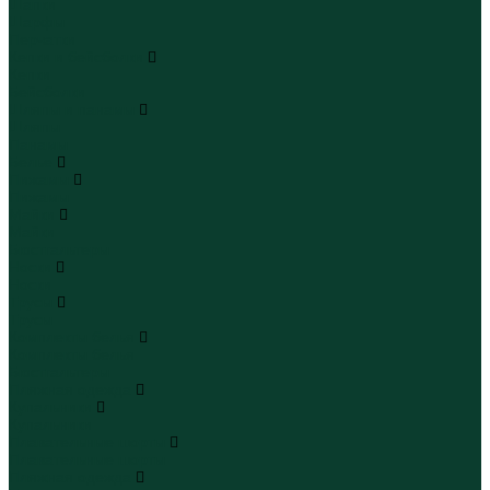
Шапки
Шарфы
Перчатки
Кепки и бейсболки
Кепки
Бейсболки
Шляпы и панамы
Шляпы
Панамы
Белье
Пижамы
Пижамы
Майки
Майки
Бюстгальтеры
Носки
Носки
Трусы
Трусы
Комплекты белья
Комплекты белья
Бюстгальтеры
Пляжная одежда
Купальники
Купальники
Плавательные шорты
Плавательные шорты
Пляжная одежда