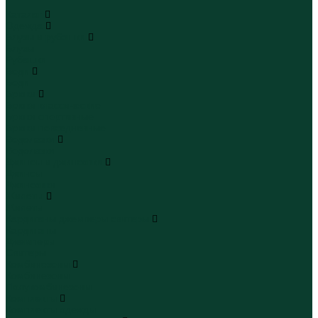
...
Каталог
Одежда
Блузы и рубашки
Блузы
Рубашки
Боди
Боди
Брюки
Брюки классические
Брюки спортивные
Брюки повседневные
Водолазки
Водолазки
Джинсы и джинсовки
Джинсы
Джинсовки
Жилеты
Жилеты
Кардиганы джемперы свитеры
Кардиганы
Джемперы
Свитеры
Комбинезоны
Комбинезоны
Полукомбинезоны
Комплекты
Комплекты одежды