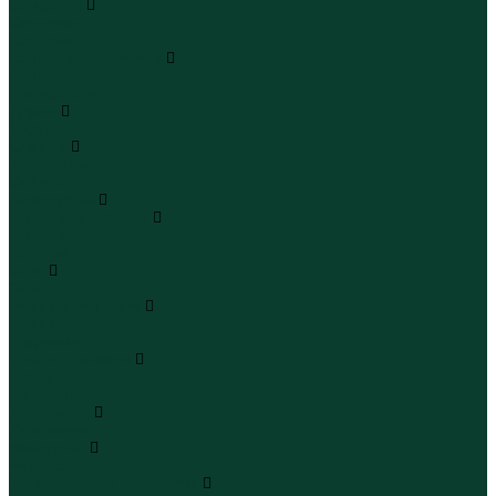
Сандалии
Сандалии
Сандалии
Сапоги и полусапоги
Сапоги
Полусапоги
Туфли
Туфли
Сланцы
Шлепанцы
Сланцы
Аксессуары
Галстуки и бабочки
Галстуки
Бабочки
Очки
Очки
Ремни и подтяжки
Ремни
Подтяжки
Сумки и рюкзаки
Сумки
Рюкзаки
Украшения
Украшения
Чемоданы
Чемоданы
Шапки шарфы и перчатки