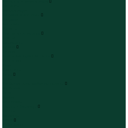
Леггинсы и велосипедки
Леггинсы
Велосипедки
Пиджаки и костюмы
Пиджаки
Костюмы
Жакеты
Платья и сарафаны
Платья
Сарафаны
Туники
Туники
Толстовки худи свитшоты
Толстовки
Худи
Свитшоты
Топы
Топы
Футболки поло майки лонгсливы
Футболки
Поло
Майки
Лонгсливы
Шорты и бермуды
Шорты
Бермуды
Юбки
Юбки мини