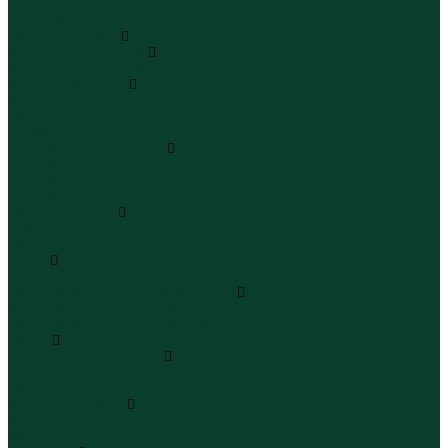
Юбки миди
Юбки макси
Верхняя одежда
Жилеты утепленные
Жилеты утепленные
Куртки и ветровки
Куртки
Ветровки
Бомберы
Зимние куртки и пальто
Зимние куртки
Зимние пальто
Зимние парки
Пальто и плащи
Плащи
Пальто
Шубы
Шубы
Полукомбинезоны и комбинезоны
Комбинезоны утепленные
Полукомбинезоны утепленные
Обувь
Ботинки и полуботинки
Ботинки
Полуботинки
Кроссовки и кеды
Кроссовки
Кеды