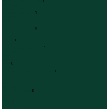
Леггинсы и велосипедки
Леггинсы
Велосипедки
Пиджаки и костюмы
Пиджаки
Костюмы
Жакеты
Платья и сарафаны
Платья
Сарафаны
Туники
Туники
Толстовки худи свитшоты
Толстовки
Худи
Свитшоты
Топы
Топы
Футболки поло майки лонгсливы
Футболки
Поло
Майки
Лонгсливы
Шорты и бермуды
Шорты
Бермуды
Юбки
Юбки мини