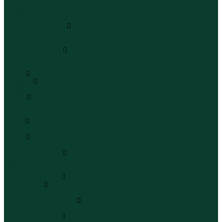
Шапки
Шарфы
Перчатки
Кепки и бейсболки
Кепки
Бейсболки
Шляпы и панамы
Шляпы
Панамы
Белье
Пижамы
Пижамы
Майки
Майки
Бюстгальтеры
Носки
Носки
Трусы
Трусы
Комплекты белья
Комплекты белья
Бюстгальтеры
Пляжная одежда
Купальники
Купальники
Плавательные шорты
Плавательные шорты
Пляжная одежда