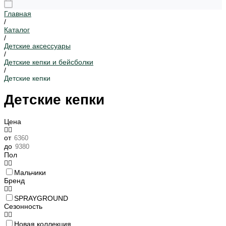
Главная
/
Каталог
/
Детские аксессуары
/
Детские кепки и бейсболки
/
Детские кепки
Детские кепки
Цена
от
до
Пол
Мальчики
Бренд
SPRAYGROUND
Сезонность
Новая коллекция