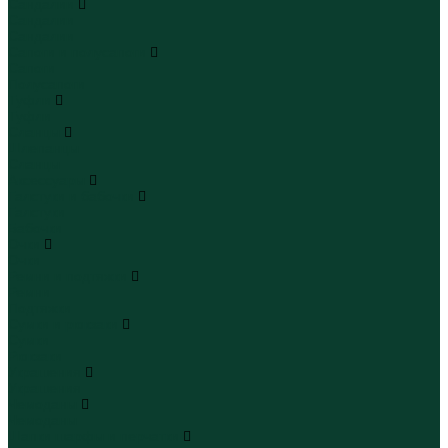
Сандалии
Сандалии
Сандалии
Сапоги и полусапоги
Сапоги
Полусапоги
Туфли
Туфли
Сланцы
Шлепанцы
Сланцы
Аксессуары
Галстуки и бабочки
Галстуки
Бабочки
Очки
Очки
Ремни и подтяжки
Ремни
Подтяжки
Сумки и рюкзаки
Сумки
Рюкзаки
Украшения
Украшения
Чемоданы
Чемоданы
Шапки шарфы и перчатки