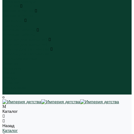
Пляжная одежда
Игрушки
Мягкие игрушки
Мягкие игрушки
Транспорт
Транспорт
Игровые наборы
Игровые наборы
Игрушки для малышей
Игрушки для малышей
Наборы для творчества
Наборы для творчества
Школьная форма
Девочки
Мальчики
Школа
Бренды
Новинки
Распродажа
Магазины
Каталог
Назад
Каталог