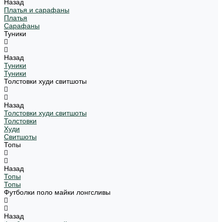
Назад
Платья и сарафаны
Платья
Сарафаны
Туники
Назад
Туники
Туники
Толстовки худи свитшоты
Назад
Толстовки худи свитшоты
Толстовки
Худи
Свитшоты
Топы
Назад
Топы
Топы
Футболки поло майки лонгсливы
Назад