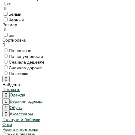
Цвет
Белый
Черный
Размер
uni
Сортировка
По новизне
По популярности
Сначала дешевле
Сначала дороже
По скидке
Найдено:
Показать
Одежда
Верхняя одежда
Обувь
Аксессуары
Галстуки и бабочки
Очки
Ремни и подтяжки
Сумки и рюкзаки