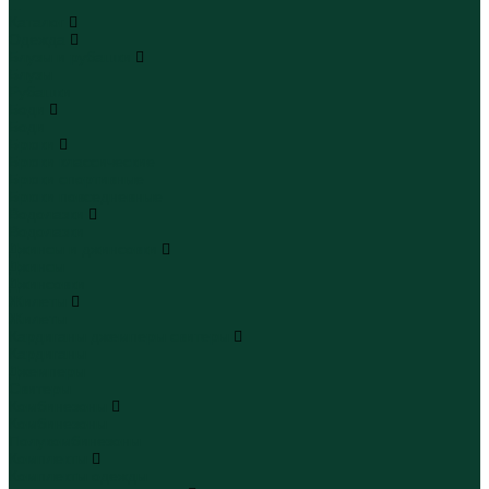
...
Каталог
Одежда
Блузы и рубашки
Блузы
Рубашки
Боди
Боди
Брюки
Брюки классические
Брюки спортивные
Брюки повседневные
Водолазки
Водолазки
Джинсы и джинсовки
Джинсы
Джинсовки
Жилеты
Жилеты
Кардиганы джемперы свитеры
Кардиганы
Джемперы
Свитеры
Комбинезоны
Комбинезоны
Полукомбинезоны
Комплекты
Комплекты одежды