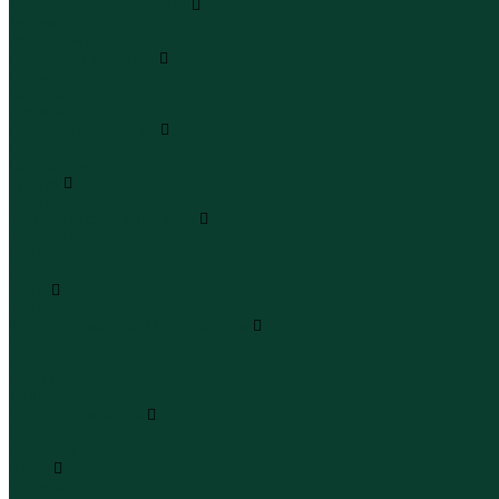
Леггинсы и велосипедки
Леггинсы
Велосипедки
Пиджаки и костюмы
Пиджаки
Костюмы
Жакеты
Платья и сарафаны
Платья
Сарафаны
Туники
Туники
Толстовки худи свитшоты
Толстовки
Худи
Свитшоты
Топы
Топы
Футболки поло майки лонгсливы
Футболки
Поло
Майки
Лонгсливы
Шорты и бермуды
Шорты
Бермуды
Юбки
Юбки мини