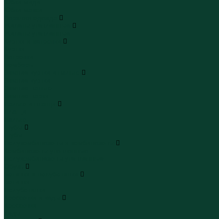
Юбки миди
Юбки макси
Верхняя одежда
Жилеты утепленные
Жилеты утепленные
Куртки и ветровки
Куртки
Ветровки
Бомберы
Зимние куртки и пальто
Зимние куртки
Зимние пальто
Зимние парки
Пальто и плащи
Плащи
Пальто
Шубы
Шубы
Полукомбинезоны и комбинезоны
Комбинезоны утепленные
Полукомбинезоны утепленные
Обувь
Ботинки и полуботинки
Ботинки
Полуботинки
Кроссовки и кеды
Кроссовки
Кеды