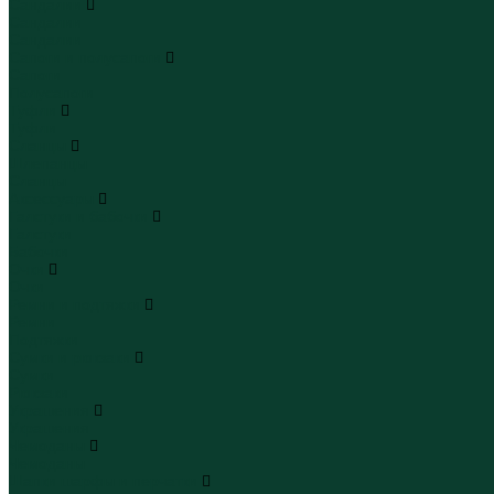
Сандалии
Сандалии
Сандалии
Сапоги и полусапоги
Сапоги
Полусапоги
Туфли
Туфли
Сланцы
Шлепанцы
Сланцы
Аксессуары
Галстуки и бабочки
Галстуки
Бабочки
Очки
Очки
Ремни и подтяжки
Ремни
Подтяжки
Сумки и рюкзаки
Сумки
Рюкзаки
Украшения
Украшения
Чемоданы
Чемоданы
Шапки шарфы и перчатки