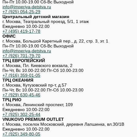
Пн-Пт 10.00-19.00 Cб-Вс Выходной
info@imperiya-detstva.ru
+7 (925) 054-25-29
Центральный детский магазин
г. Москва, Театральный проезд, 5/1, 1 этаж
Ежедневно 10.00-22.00
+7 (495) 419-17-78
ОФИС
г. Москва, Большой Каретный пер., д. 22, стр. 3, эт. 1
Пн-Пт 10.00-19.00 Cб-Вс Выходной
info@imperiya-detstva.ru
+7 (926) 701-79-70
ТРЦ ЕВРОПЕЙСКИЙ
г. Москва, Пл. Киевского вокзала, 2
Пн-Чт, Вс 10.00-22.00 Пт-Сб 10.00-23.00
+7 (916) 359-01-05
ТРЦ ОКЕАНИЯ
г. Москва, Кутузовский пр-т, д.57
Пн-Чт, Вс 10.00-22.00 Пт-Сб 10.00-23.00
+7 (929) 630-45-46
ТРЦ РИО
г. Москва, Ленинский проспект, 109
Ежедневно 10:00-22:00
+7 (925) 302-25-44
VNUKOVO PREMIUM OUTLET
г. Москва, поселок Московский, деревня Лапшинка, вл.30/1В
Ежедневно 10.00-22.00
+7 (925) 349-80-05