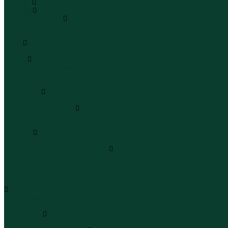
Каталог
Одежда
Блузы и рубашки
Блузы
Рубашки
Боди
Боди
Брюки
Брюки классические
Брюки спортивные
Брюки повседневные
Водолазки
Водолазки
Джинсы и джинсовки
Джинсы
Джинсовки
Жилеты
Жилеты
Кардиганы джемперы свитеры
Кардиганы
Джемперы
Свитеры
Комбинезоны
Комбинезоны
Полукомбинезоны
Комплекты
Комплекты одежды