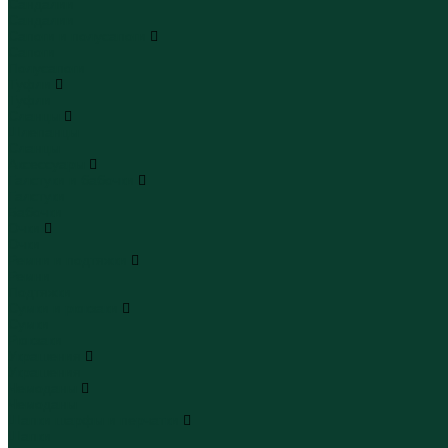
Сандалии
Сандалии
Сапоги и полусапоги
Сапоги
Полусапоги
Туфли
Туфли
Сланцы
Шлепанцы
Сланцы
Аксессуары
Галстуки и бабочки
Галстуки
Бабочки
Очки
Очки
Ремни и подтяжки
Ремни
Подтяжки
Сумки и рюкзаки
Сумки
Рюкзаки
Украшения
Украшения
Чемоданы
Чемоданы
Шапки шарфы и перчатки
Шапки