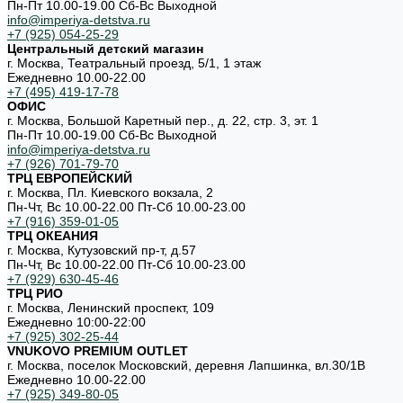
Пн-Пт 10.00-19.00 Cб-Вс Выходной
info@imperiya-detstva.ru
+7 (925) 054-25-29
Центральный детский магазин
г. Москва, Театральный проезд, 5/1, 1 этаж
Ежедневно 10.00-22.00
+7 (495) 419-17-78
ОФИС
г. Москва, Большой Каретный пер., д. 22, стр. 3, эт. 1
Пн-Пт 10.00-19.00 Cб-Вс Выходной
info@imperiya-detstva.ru
+7 (926) 701-79-70
ТРЦ ЕВРОПЕЙСКИЙ
г. Москва, Пл. Киевского вокзала, 2
Пн-Чт, Вс 10.00-22.00 Пт-Сб 10.00-23.00
+7 (916) 359-01-05
ТРЦ ОКЕАНИЯ
г. Москва, Кутузовский пр-т, д.57
Пн-Чт, Вс 10.00-22.00 Пт-Сб 10.00-23.00
+7 (929) 630-45-46
ТРЦ РИО
г. Москва, Ленинский проспект, 109
Ежедневно 10:00-22:00
+7 (925) 302-25-44
VNUKOVO PREMIUM OUTLET
г. Москва, поселок Московский, деревня Лапшинка, вл.30/1В
Ежедневно 10.00-22.00
+7 (925) 349-80-05