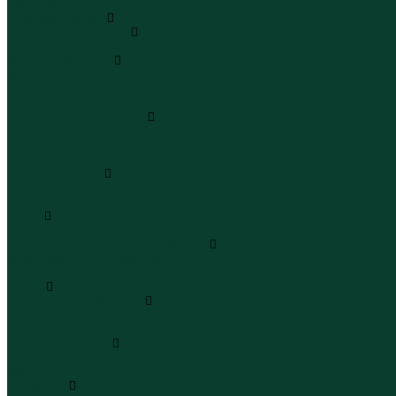
Юбки макси
Верхняя одежда
Жилеты утепленные
Жилеты утепленные
Куртки и ветровки
Куртки
Ветровки
Бомберы
Зимние куртки и пальто
Зимние куртки
Зимние пальто
Зимние парки
Пальто и плащи
Плащи
Пальто
Шубы
Шубы
Полукомбинезоны и комбинезоны
Комбинезоны утепленные
Полукомбинезоны утепленные
Обувь
Ботинки и полуботинки
Ботинки
Полуботинки
Кроссовки и кеды
Кроссовки
Кеды
Сандалии