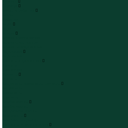
Каталог
Одежда
Блузы и рубашки
Блузы
Рубашки
Боди
Боди
Брюки
Брюки классические
Брюки спортивные
Брюки повседневные
Водолазки
Водолазки
Джинсы и джинсовки
Джинсы
Джинсовки
Жилеты
Жилеты
Кардиганы джемперы свитеры
Кардиганы
Джемперы
Свитеры
Комбинезоны
Комбинезоны
Полукомбинезоны
Комплекты
Комплекты одежды
Леггинсы и велосипедки