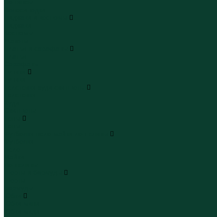
Леггинсы
Велосипедки
Пиджаки и костюмы
Пиджаки
Костюмы
Жакеты
Платья и сарафаны
Платья
Сарафаны
Туники
Туники
Толстовки худи свитшоты
Толстовки
Худи
Свитшоты
Топы
Топы
Футболки поло майки лонгсливы
Футболки
Поло
Майки
Лонгсливы
Шорты и бермуды
Шорты
Бермуды
Юбки
Юбки мини
Юбки миди