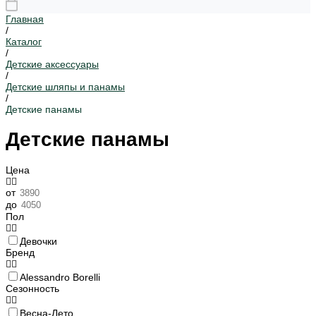
Главная
/
Каталог
/
Детские аксессуары
/
Детские шляпы и панамы
/
Детские панамы
Детские панамы
Цена
от
до
Пол
Девочки
Бренд
Alessandro Borelli
Сезонность
Весна-Лето