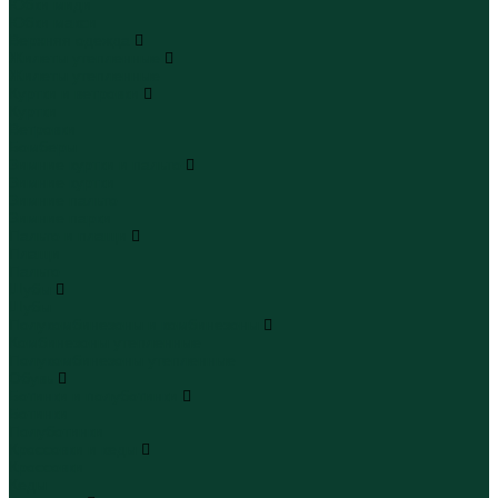
Юбки миди
Юбки макси
Верхняя одежда
Жилеты утепленные
Жилеты утепленные
Куртки и ветровки
Куртки
Ветровки
Бомберы
Зимние куртки и пальто
Зимние куртки
Зимние пальто
Зимние парки
Пальто и плащи
Плащи
Пальто
Шубы
Шубы
Полукомбинезоны и комбинезоны
Комбинезоны утепленные
Полукомбинезоны утепленные
Обувь
Ботинки и полуботинки
Ботинки
Полуботинки
Кроссовки и кеды
Кроссовки
Кеды