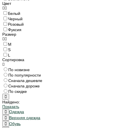
Цвет
Белый
Черный
Розовый
Фуксия
Размер
M
S
L
Сортировка
По новизне
По популярности
Сначала дешевле
Сначала дороже
По скидке
Найдено:
Показать
Одежда
Верхняя одежда
Обувь