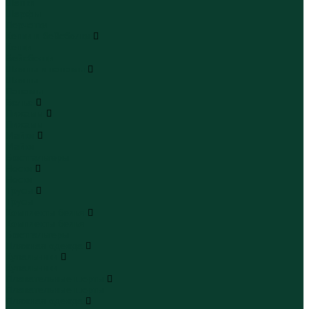
Шапки
Шарфы
Перчатки
Кепки и бейсболки
Кепки
Бейсболки
Шляпы и панамы
Шляпы
Панамы
Белье
Пижамы
Пижамы
Майки
Майки
Бюстгальтеры
Носки
Носки
Трусы
Трусы
Комплекты белья
Комплекты белья
Бюстгальтеры
Пляжная одежда
Купальники
Купальники
Плавательные шорты
Плавательные шорты
Пляжная одежда