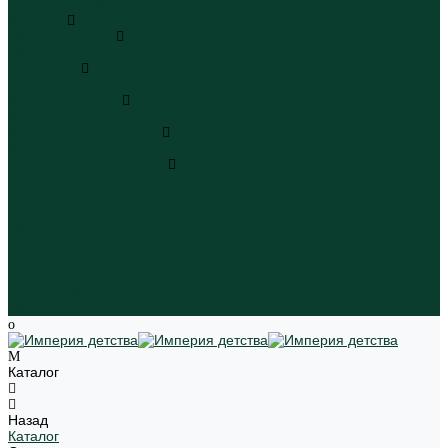
Пляжная одежда
Игрушки
Мягкие игрушки
Мягкие игрушки
Транспорт
Транспорт
Игровые наборы
Игровые наборы
Игрушки для малышей
Игрушки для малышей
Наборы для творчества
Наборы для творчества
Школьная форма
Девочки
Мальчики
Школа
Бренды
Новинки
Распродажа
Магазины
Каталог
Назад
Каталог