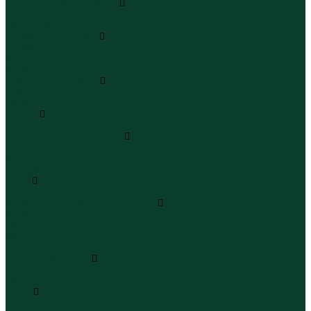
Леггинсы и велосипедки
Леггинсы
Велосипедки
Пиджаки и костюмы
Пиджаки
Костюмы
Жакеты
Платья и сарафаны
Платья
Сарафаны
Туники
Туники
Толстовки худи свитшоты
Толстовки
Худи
Свитшоты
Топы
Топы
Футболки поло майки лонгсливы
Футболки
Поло
Майки
Лонгсливы
Шорты и бермуды
Шорты
Бермуды
Юбки
Юбки мини