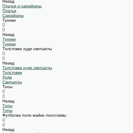
Назад
Платья и сарафаны
Платья
Сарафаны
Туники
Назад
Туники
Туники
Толстовки худи свитшоты
Назад
Толстовки худи свитшоты
Толстовки
Худи
Свитшоты
Топы
Назад
Топы
Топы
Футболки поло майки лонгсливы
Назад