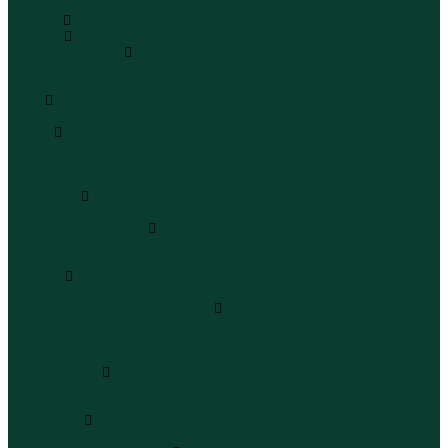
...
Каталог
Одежда
Блузы и рубашки
Блузы
Рубашки
Боди
Боди
Брюки
Брюки классические
Брюки спортивные
Брюки повседневные
Водолазки
Водолазки
Джинсы и джинсовки
Джинсы
Джинсовки
Жилеты
Жилеты
Кардиганы джемперы свитеры
Кардиганы
Джемперы
Свитеры
Комбинезоны
Комбинезоны
Полукомбинезоны
Комплекты
Комплекты одежды