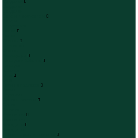
Сандалии
Сандалии
Сандалии
Сапоги и полусапоги
Сапоги
Полусапоги
Туфли
Туфли
Сланцы
Шлепанцы
Сланцы
Аксессуары
Галстуки и бабочки
Галстуки
Бабочки
Очки
Очки
Ремни и подтяжки
Ремни
Подтяжки
Сумки и рюкзаки
Сумки
Рюкзаки
Украшения
Украшения
Чемоданы
Чемоданы
Шапки шарфы и перчатки