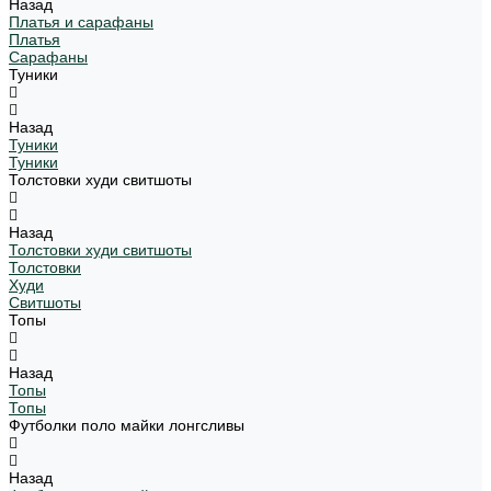
Назад
Платья и сарафаны
Платья
Сарафаны
Туники
Назад
Туники
Туники
Толстовки худи свитшоты
Назад
Толстовки худи свитшоты
Толстовки
Худи
Свитшоты
Топы
Назад
Топы
Топы
Футболки поло майки лонгсливы
Назад