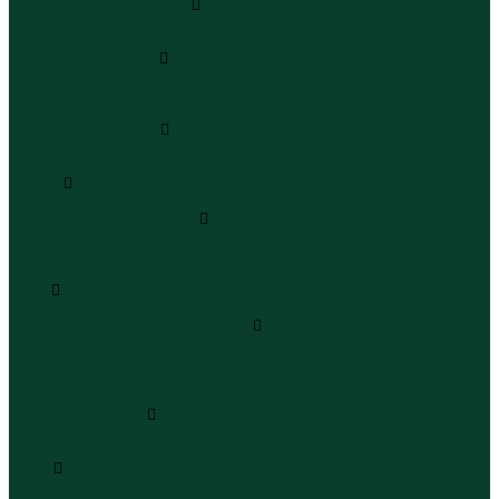
Леггинсы и велосипедки
Леггинсы
Велосипедки
Пиджаки и костюмы
Пиджаки
Костюмы
Жакеты
Платья и сарафаны
Платья
Сарафаны
Туники
Туники
Толстовки худи свитшоты
Толстовки
Худи
Свитшоты
Топы
Топы
Футболки поло майки лонгсливы
Футболки
Поло
Майки
Лонгсливы
Шорты и бермуды
Шорты
Бермуды
Юбки
Юбки мини