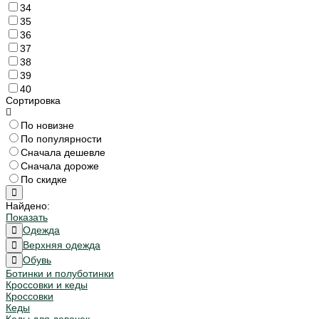
34
35
36
37
38
39
40
Сортировка
По новизне
По популярности
Сначала дешевле
Сначала дороже
По скидке
Найдено:
Показать
Одежда
Верхняя одежда
Обувь
Ботинки и полуботинки
Кроссовки и кеды
Кроссовки
Кеды
Кеды для девочек