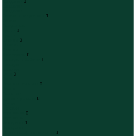
Сандалии
Сандалии
Сандалии
Сапоги и полусапоги
Сапоги
Полусапоги
Туфли
Туфли
Сланцы
Шлепанцы
Сланцы
Аксессуары
Галстуки и бабочки
Галстуки
Бабочки
Очки
Очки
Ремни и подтяжки
Ремни
Подтяжки
Сумки и рюкзаки
Сумки
Рюкзаки
Украшения
Украшения
Чемоданы
Чемоданы
Шапки шарфы и перчатки