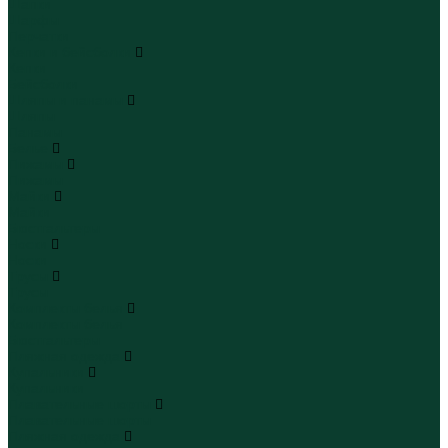
Шапки
Шарфы
Перчатки
Кепки и бейсболки
Кепки
Бейсболки
Шляпы и панамы
Шляпы
Панамы
Белье
Пижамы
Пижамы
Майки
Майки
Бюстгальтеры
Носки
Носки
Трусы
Трусы
Комплекты белья
Комплекты белья
Бюстгальтеры
Пляжная одежда
Купальники
Купальники
Плавательные шорты
Плавательные шорты
Пляжная одежда