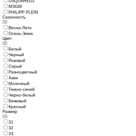
DSQUARED2
MSGM
PHILIPP PLEIN
Сезонность
Весна-Лето
Осень-Зима
Цвет
Белый
Черный
Розовый
Серый
Разноцветный
Хаки
Молочный
Темно-синий
Черно-белый
Бежевый
Красный
Размер
31
32
33