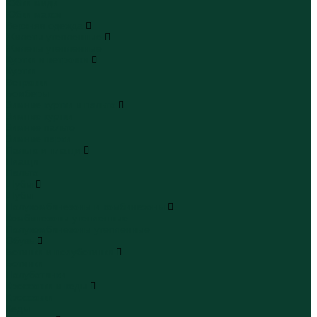
Юбки миди
Юбки макси
Верхняя одежда
Жилеты утепленные
Жилеты утепленные
Куртки и ветровки
Куртки
Ветровки
Бомберы
Зимние куртки и пальто
Зимние куртки
Зимние пальто
Зимние парки
Пальто и плащи
Плащи
Пальто
Шубы
Шубы
Полукомбинезоны и комбинезоны
Комбинезоны утепленные
Полукомбинезоны утепленные
Обувь
Ботинки и полуботинки
Ботинки
Полуботинки
Кроссовки и кеды
Кроссовки
Кеды