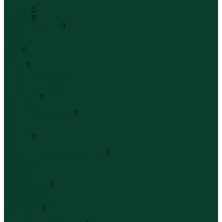
...
Каталог
Одежда
Блузы и рубашки
Блузы
Рубашки
Боди
Боди
Брюки
Брюки классические
Брюки спортивные
Брюки повседневные
Водолазки
Водолазки
Джинсы и джинсовки
Джинсы
Джинсовки
Жилеты
Жилеты
Кардиганы джемперы свитеры
Кардиганы
Джемперы
Свитеры
Комбинезоны
Комбинезоны
Полукомбинезоны
Комплекты
Комплекты одежды