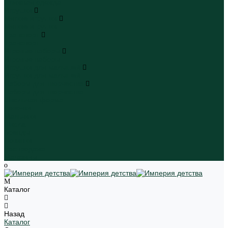
Пляжная одежда
Игрушки
Мягкие игрушки
Мягкие игрушки
Транспорт
Транспорт
Игровые наборы
Игровые наборы
Игрушки для малышей
Игрушки для малышей
Наборы для творчества
Наборы для творчества
Школьная форма
Девочки
Мальчики
Школа
Бренды
Новинки
Распродажа
Магазины
Каталог
Назад
Каталог