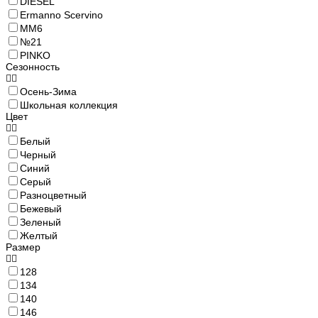
DIESEL
Ermanno Scervino
MM6
№21
PINKO
Сезонность
Осень-Зима
Школьная коллекция
Цвет
Белый
Черный
Синий
Серый
Разноцветный
Бежевый
Зеленый
Желтый
Размер
128
134
140
146