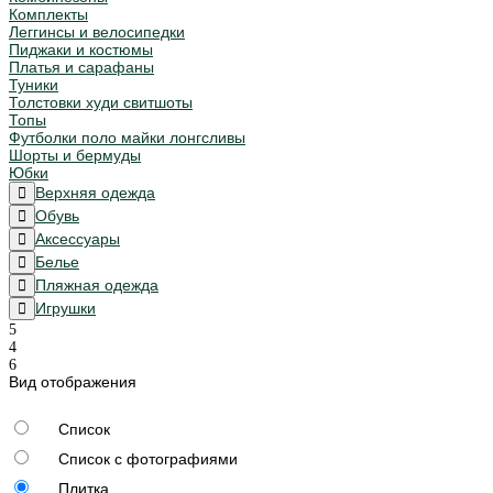
Комплекты
Леггинсы и велосипедки
Пиджаки и костюмы
Платья и сарафаны
Туники
Толстовки худи свитшоты
Топы
Футболки поло майки лонгсливы
Шорты и бермуды
Юбки
Верхняя одежда
Обувь
Аксессуары
Белье
Пляжная одежда
Игрушки
Вид отображения
Список
Список с фотографиями
Плитка