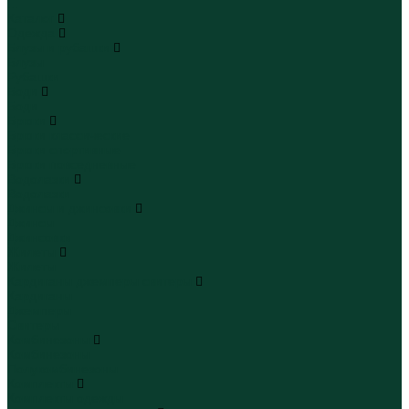
...
Каталог
Одежда
Блузы и рубашки
Блузы
Рубашки
Боди
Боди
Брюки
Брюки классические
Брюки спортивные
Брюки повседневные
Водолазки
Водолазки
Джинсы и джинсовки
Джинсы
Джинсовки
Жилеты
Жилеты
Кардиганы джемперы свитеры
Кардиганы
Джемперы
Свитеры
Комбинезоны
Комбинезоны
Полукомбинезоны
Комплекты
Комплекты одежды