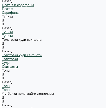
Назад
Платья и сарафаны
Платья
Сарафаны
Туники
Назад
Туники
Туники
Толстовки худи свитшоты
Назад
Толстовки худи свитшоты
Толстовки
Худи
Свитшоты
Топы
Назад
Топы
Топы
Футболки поло майки лонгсливы
Назад