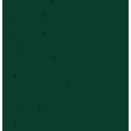
Леггинсы и велосипедки
Леггинсы
Велосипедки
Пиджаки и костюмы
Пиджаки
Костюмы
Жакеты
Платья и сарафаны
Платья
Сарафаны
Туники
Туники
Толстовки худи свитшоты
Толстовки
Худи
Свитшоты
Топы
Топы
Футболки поло майки лонгсливы
Футболки
Поло
Майки
Лонгсливы
Шорты и бермуды
Шорты
Бермуды
Юбки
Юбки мини