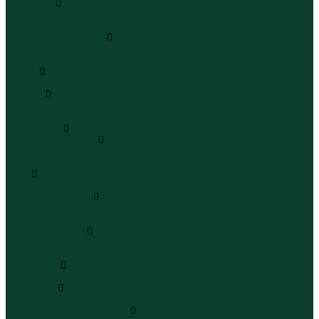
Сандалии
Сандалии
Сандалии
Сапоги и полусапоги
Сапоги
Полусапоги
Туфли
Туфли
Сланцы
Шлепанцы
Сланцы
Аксессуары
Галстуки и бабочки
Галстуки
Бабочки
Очки
Очки
Ремни и подтяжки
Ремни
Подтяжки
Сумки и рюкзаки
Сумки
Рюкзаки
Украшения
Украшения
Чемоданы
Чемоданы
Шапки шарфы и перчатки