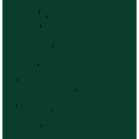
Юбки миди
Юбки макси
Верхняя одежда
Жилеты утепленные
Жилеты утепленные
Куртки и ветровки
Куртки
Ветровки
Бомберы
Зимние куртки и пальто
Зимние куртки
Зимние пальто
Зимние парки
Пальто и плащи
Плащи
Пальто
Шубы
Шубы
Полукомбинезоны и комбинезоны
Комбинезоны утепленные
Полукомбинезоны утепленные
Обувь
Ботинки и полуботинки
Ботинки
Полуботинки
Кроссовки и кеды
Кроссовки
Кеды