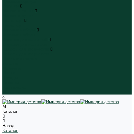
Пляжная одежда
Игрушки
Мягкие игрушки
Мягкие игрушки
Транспорт
Транспорт
Игровые наборы
Игровые наборы
Игрушки для малышей
Игрушки для малышей
Наборы для творчества
Наборы для творчества
Школьная форма
Девочки
Мальчики
Школа
Бренды
Новинки
Распродажа
Магазины
Каталог
Назад
Каталог