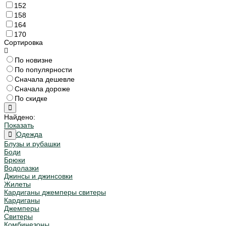
152
158
164
170
Сортировка
По новизне
По популярности
Сначала дешевле
Сначала дороже
По скидке
Найдено:
Показать
Одежда
Блузы и рубашки
Боди
Брюки
Водолазки
Джинсы и джинсовки
Жилеты
Кардиганы джемперы свитеры
Кардиганы
Джемперы
Свитеры
Комбинезоны