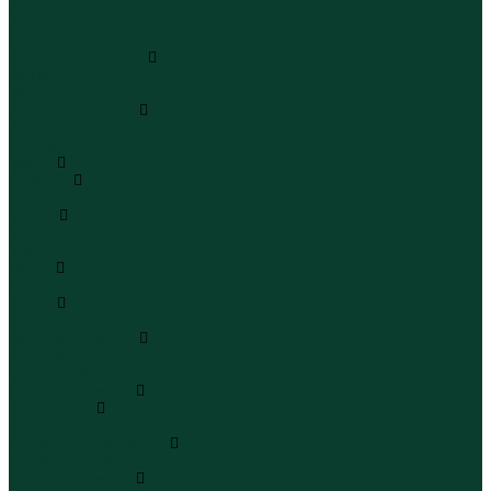
Шапки
Шарфы
Перчатки
Кепки и бейсболки
Кепки
Бейсболки
Шляпы и панамы
Шляпы
Панамы
Белье
Пижамы
Пижамы
Майки
Майки
Бюстгальтеры
Носки
Носки
Трусы
Трусы
Комплекты белья
Комплекты белья
Бюстгальтеры
Пляжная одежда
Купальники
Купальники
Плавательные шорты
Плавательные шорты
Пляжная одежда