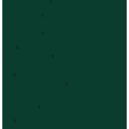
Леггинсы и велосипедки
Леггинсы
Велосипедки
Пиджаки и костюмы
Пиджаки
Костюмы
Жакеты
Платья и сарафаны
Платья
Сарафаны
Туники
Туники
Толстовки худи свитшоты
Толстовки
Худи
Свитшоты
Топы
Топы
Футболки поло майки лонгсливы
Футболки
Поло
Майки
Лонгсливы
Шорты и бермуды
Шорты
Бермуды
Юбки
Юбки мини