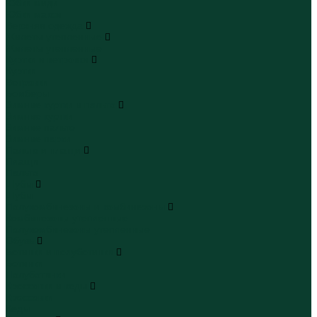
Юбки миди
Юбки макси
Верхняя одежда
Жилеты утепленные
Жилеты утепленные
Куртки и ветровки
Куртки
Ветровки
Бомберы
Зимние куртки и пальто
Зимние куртки
Зимние пальто
Зимние парки
Пальто и плащи
Плащи
Пальто
Шубы
Шубы
Полукомбинезоны и комбинезоны
Комбинезоны утепленные
Полукомбинезоны утепленные
Обувь
Ботинки и полуботинки
Ботинки
Полуботинки
Кроссовки и кеды
Кроссовки
Кеды