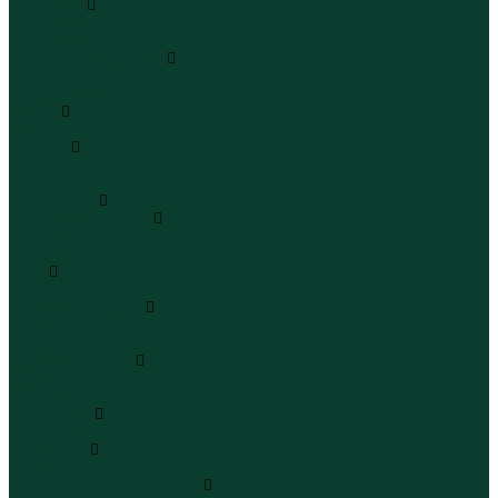
Сандалии
Сандалии
Сандалии
Сапоги и полусапоги
Сапоги
Полусапоги
Туфли
Туфли
Сланцы
Шлепанцы
Сланцы
Аксессуары
Галстуки и бабочки
Галстуки
Бабочки
Очки
Очки
Ремни и подтяжки
Ремни
Подтяжки
Сумки и рюкзаки
Сумки
Рюкзаки
Украшения
Украшения
Чемоданы
Чемоданы
Шапки шарфы и перчатки