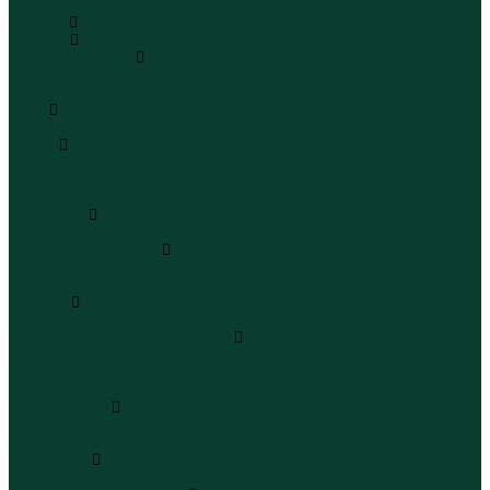
...
Каталог
Одежда
Блузы и рубашки
Блузы
Рубашки
Боди
Боди
Брюки
Брюки классические
Брюки спортивные
Брюки повседневные
Водолазки
Водолазки
Джинсы и джинсовки
Джинсы
Джинсовки
Жилеты
Жилеты
Кардиганы джемперы свитеры
Кардиганы
Джемперы
Свитеры
Комбинезоны
Комбинезоны
Полукомбинезоны
Комплекты
Комплекты одежды