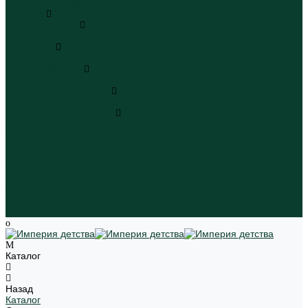
Пляжная одежда
Игрушки
Мягкие игрушки
Мягкие игрушки
Транспорт
Транспорт
Игровые наборы
Игровые наборы
Игрушки для малышей
Игрушки для малышей
Наборы для творчества
Наборы для творчества
Школьная форма
Девочки
Мальчики
Школа
Бренды
Новинки
Распродажа
Магазины
Каталог
Назад
Каталог