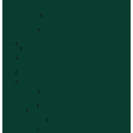
Шапки
Шарфы
Перчатки
Кепки и бейсболки
Кепки
Бейсболки
Шляпы и панамы
Шляпы
Панамы
Белье
Пижамы
Пижамы
Майки
Майки
Бюстгальтеры
Носки
Носки
Трусы
Трусы
Комплекты белья
Комплекты белья
Бюстгальтеры
Пляжная одежда
Купальники
Купальники
Плавательные шорты
Плавательные шорты
Пляжная одежда