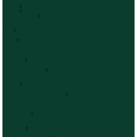
...
Каталог
Одежда
Блузы и рубашки
Блузы
Рубашки
Боди
Боди
Брюки
Брюки классические
Брюки спортивные
Брюки повседневные
Водолазки
Водолазки
Джинсы и джинсовки
Джинсы
Джинсовки
Жилеты
Жилеты
Кардиганы джемперы свитеры
Кардиганы
Джемперы
Свитеры
Комбинезоны
Комбинезоны
Полукомбинезоны
Комплекты
Комплекты одежды