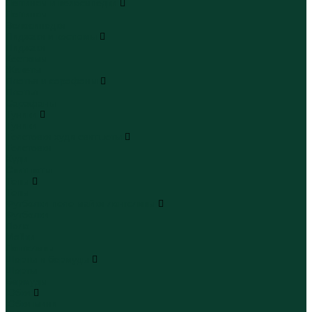
Леггинсы и велосипедки
Леггинсы
Велосипедки
Пиджаки и костюмы
Пиджаки
Костюмы
Жакеты
Платья и сарафаны
Платья
Сарафаны
Туники
Туники
Толстовки худи свитшоты
Толстовки
Худи
Свитшоты
Топы
Топы
Футболки поло майки лонгсливы
Футболки
Поло
Майки
Лонгсливы
Шорты и бермуды
Шорты
Бермуды
Юбки
Юбки мини