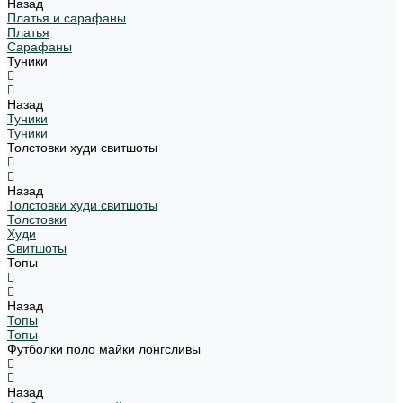
Назад
Платья и сарафаны
Платья
Сарафаны
Туники
Назад
Туники
Туники
Толстовки худи свитшоты
Назад
Толстовки худи свитшоты
Толстовки
Худи
Свитшоты
Топы
Назад
Топы
Топы
Футболки поло майки лонгсливы
Назад