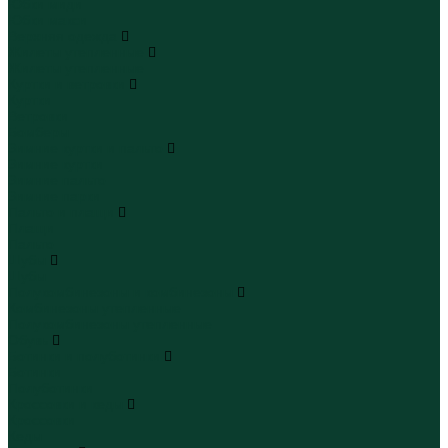
Юбки миди
Юбки макси
Верхняя одежда
Жилеты утепленные
Жилеты утепленные
Куртки и ветровки
Куртки
Ветровки
Бомберы
Зимние куртки и пальто
Зимние куртки
Зимние пальто
Зимние парки
Пальто и плащи
Плащи
Пальто
Шубы
Шубы
Полукомбинезоны и комбинезоны
Комбинезоны утепленные
Полукомбинезоны утепленные
Обувь
Ботинки и полуботинки
Ботинки
Полуботинки
Кроссовки и кеды
Кроссовки
Кеды