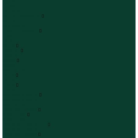
Шапки
Шарфы
Перчатки
Кепки и бейсболки
Кепки
Бейсболки
Шляпы и панамы
Шляпы
Панамы
Белье
Пижамы
Пижамы
Майки
Майки
Бюстгальтеры
Носки
Носки
Трусы
Трусы
Комплекты белья
Комплекты белья
Бюстгальтеры
Пляжная одежда
Купальники
Купальники
Плавательные шорты
Плавательные шорты
Пляжная одежда