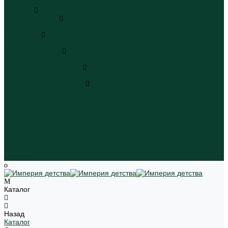
Пляжная одежда
Игрушки
Мягкие игрушки
Мягкие игрушки
Транспорт
Транспорт
Игровые наборы
Игровые наборы
Игрушки для малышей
Игрушки для малышей
Наборы для творчества
Наборы для творчества
Школьная форма
Девочки
Мальчики
Школа
Бренды
Новинки
Распродажа
Магазины
Каталог
Назад
Каталог