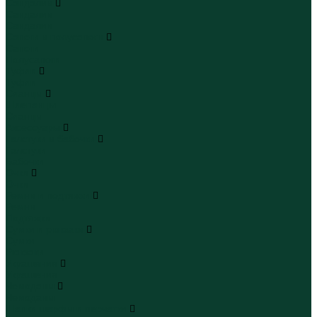
Сандалии
Сандалии
Сандалии
Сапоги и полусапоги
Сапоги
Полусапоги
Туфли
Туфли
Сланцы
Шлепанцы
Сланцы
Аксессуары
Галстуки и бабочки
Галстуки
Бабочки
Очки
Очки
Ремни и подтяжки
Ремни
Подтяжки
Сумки и рюкзаки
Сумки
Рюкзаки
Украшения
Украшения
Чемоданы
Чемоданы
Шапки шарфы и перчатки