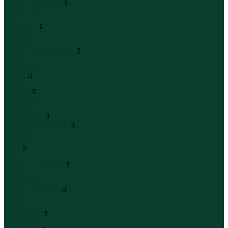
Кроссовки и кеды
Кроссовки
Кеды
Сандалии
Сандалии
Сандалии
Сапоги и полусапоги
Сапоги
Полусапоги
Туфли
Туфли
Сланцы
Шлепанцы
Сланцы
Аксессуары
Галстуки и бабочки
Галстуки
Бабочки
Очки
Очки
Ремни и подтяжки
Ремни
Подтяжки
Сумки и рюкзаки
Сумки
Рюкзаки
Украшения
Украшения