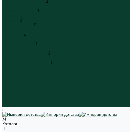
Плавательные шорты
Плавательные шорты
Пляжная одежда
Пляжная одежда
Игрушки
Мягкие игрушки
Мягкие игрушки
Транспорт
Транспорт
Игровые наборы
Игровые наборы
Игрушки для малышей
Игрушки для малышей
Наборы для творчества
Наборы для творчества
Школьная форма
Девочки
Мальчики
Школа
Бренды
Новинки
Распродажа
Магазины
Каталог