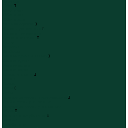
Бермуды
Юбки
Юбки мини
Юбки миди
Юбки макси
Верхняя одежда
Жилеты утепленные
Жилеты утепленные
Куртки и ветровки
Куртки
Ветровки
Бомберы
Зимние куртки и пальто
Зимние куртки
Зимние пальто
Зимние парки
Пальто и плащи
Плащи
Пальто
Шубы
Шубы
Полукомбинезоны и комбинезоны
Комбинезоны утепленные
Полукомбинезоны утепленные
Обувь
Ботинки и полуботинки
Ботинки
Полуботинки