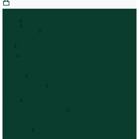
0
...
Каталог
Одежда
Блузы и рубашки
Блузы
Рубашки
Боди
Боди
Брюки
Брюки классические
Брюки спортивные
Брюки повседневные
Водолазки
Водолазки
Джинсы и джинсовки
Джинсы
Джинсовки
Жилеты
Жилеты
Кардиганы джемперы свитеры
Кардиганы
Джемперы
Свитеры
Комбинезоны
Комбинезоны