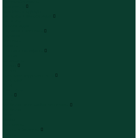
Полукомбинезоны
Комплекты
Комплекты одежды
Леггинсы и велосипедки
Леггинсы
Велосипедки
Пиджаки и костюмы
Пиджаки
Костюмы
Жакеты
Платья и сарафаны
Платья
Сарафаны
Туники
Туники
Толстовки худи свитшоты
Толстовки
Худи
Свитшоты
Топы
Топы
Футболки поло майки лонгсливы
Футболки
Поло
Майки
Лонгсливы
Шорты и бермуды
Шорты