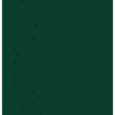
Чемоданы
Чемоданы
Шапки шарфы и перчатки
Шапки
Шарфы
Перчатки
Кепки и бейсболки
Кепки
Бейсболки
Шляпы и панамы
Шляпы
Панамы
Белье
Пижамы
Пижамы
Майки
Майки
Бюстгальтеры
Носки
Носки
Трусы
Трусы
Комплекты белья
Комплекты белья
Бюстгальтеры
Пляжная одежда
Купальники
Купальники