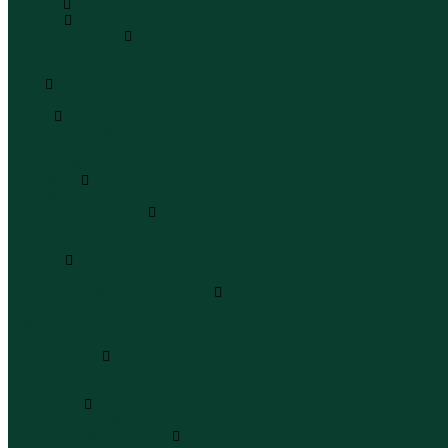
Каталог
Одежда
Блузы и рубашки
Блузы
Рубашки
Боди
Боди
Брюки
Брюки классические
Брюки спортивные
Брюки повседневные
Водолазки
Водолазки
Джинсы и джинсовки
Джинсы
Джинсовки
Жилеты
Жилеты
Кардиганы джемперы свитеры
Кардиганы
Джемперы
Свитеры
Комбинезоны
Комбинезоны
Полукомбинезоны
Комплекты
Комплекты одежды
Леггинсы и велосипедки