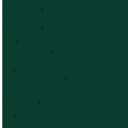
Леггинсы
Велосипедки
Пиджаки и костюмы
Пиджаки
Костюмы
Жакеты
Платья и сарафаны
Платья
Сарафаны
Туники
Туники
Толстовки худи свитшоты
Толстовки
Худи
Свитшоты
Топы
Топы
Футболки поло майки лонгсливы
Футболки
Поло
Майки
Лонгсливы
Шорты и бермуды
Шорты
Бермуды
Юбки
Юбки мини
Юбки миди