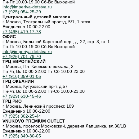
Пн-Пт 10.00-19.00 Cб-Вс Выходной
info@imperiya-detstva.ru
+7 (925) 054-25-29
Центральный детский магазин
г. Москва, Театральный проезд, 5/1, 1 этаж
Ежедневно 10.00-22.00
+7 (495) 419-17-78
ОФИС
г. Москва, Большой Каретный пер., д. 22, стр. 3, эт. 1
Пн-Пт 10.00-19.00 Cб-Вс Выходной
info@imperiya-detstva.ru
+7 (926) 701-79-70
ТРЦ ЕВРОПЕЙСКИЙ
г. Москва, Пл. Киевского вокзала, 2
Пн-Чт, Вс 10.00-22.00 Пт-Сб 10.00-23.00
+7 (916) 359-01-05
ТРЦ ОКЕАНИЯ
г. Москва, Кутузовский пр-т, д.57
Пн-Чт, Вс 10.00-22.00 Пт-Сб 10.00-23.00
+7 (929) 630-45-46
ТРЦ РИО
г. Москва, Ленинский проспект, 109
Ежедневно 10:00-22:00
+7 (925) 302-25-44
VNUKOVO PREMIUM OUTLET
г. Москва, поселок Московский, деревня Лапшинка, вл.30/1В
Ежедневно 10.00-22.00
+7 (925) 349-80-05