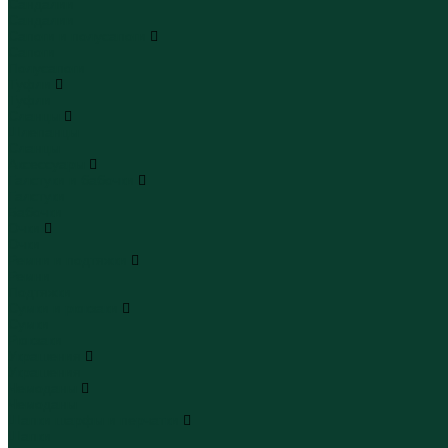
Сандалии
Сандалии
Сапоги и полусапоги
Сапоги
Полусапоги
Туфли
Туфли
Сланцы
Шлепанцы
Сланцы
Аксессуары
Галстуки и бабочки
Галстуки
Бабочки
Очки
Очки
Ремни и подтяжки
Ремни
Подтяжки
Сумки и рюкзаки
Сумки
Рюкзаки
Украшения
Украшения
Чемоданы
Чемоданы
Шапки шарфы и перчатки
Шапки