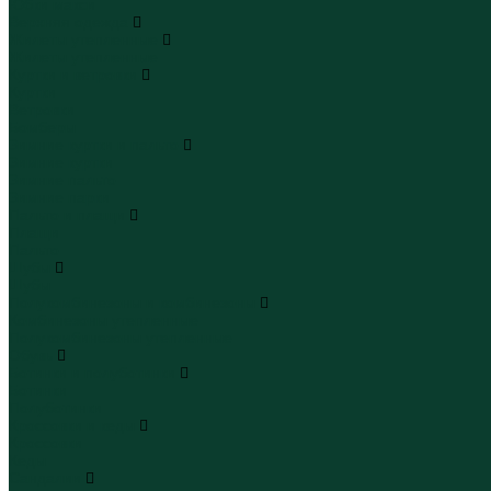
Юбки макси
Верхняя одежда
Жилеты утепленные
Жилеты утепленные
Куртки и ветровки
Куртки
Ветровки
Бомберы
Зимние куртки и пальто
Зимние куртки
Зимние пальто
Зимние парки
Пальто и плащи
Плащи
Пальто
Шубы
Шубы
Полукомбинезоны и комбинезоны
Комбинезоны утепленные
Полукомбинезоны утепленные
Обувь
Ботинки и полуботинки
Ботинки
Полуботинки
Кроссовки и кеды
Кроссовки
Кеды
Сандалии