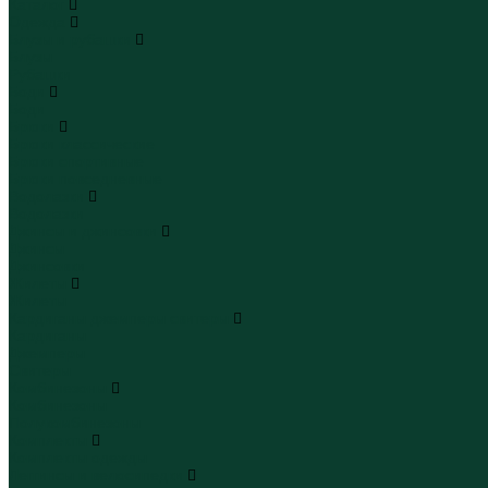
Каталог
Одежда
Блузы и рубашки
Блузы
Рубашки
Боди
Боди
Брюки
Брюки классические
Брюки спортивные
Брюки повседневные
Водолазки
Водолазки
Джинсы и джинсовки
Джинсы
Джинсовки
Жилеты
Жилеты
Кардиганы джемперы свитеры
Кардиганы
Джемперы
Свитеры
Комбинезоны
Комбинезоны
Полукомбинезоны
Комплекты
Комплекты одежды
Леггинсы и велосипедки