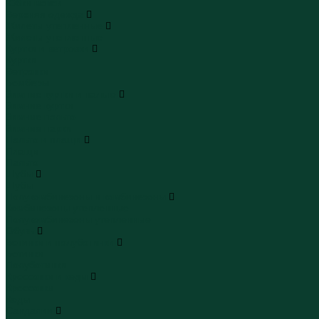
Юбки макси
Верхняя одежда
Жилеты утепленные
Жилеты утепленные
Куртки и ветровки
Куртки
Ветровки
Бомберы
Зимние куртки и пальто
Зимние куртки
Зимние пальто
Зимние парки
Пальто и плащи
Плащи
Пальто
Шубы
Шубы
Полукомбинезоны и комбинезоны
Комбинезоны утепленные
Полукомбинезоны утепленные
Обувь
Ботинки и полуботинки
Ботинки
Полуботинки
Кроссовки и кеды
Кроссовки
Кеды
Сандалии