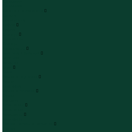
Сандалии
Сандалии
Сапоги и полусапоги
Сапоги
Полусапоги
Туфли
Туфли
Сланцы
Шлепанцы
Сланцы
Аксессуары
Галстуки и бабочки
Галстуки
Бабочки
Очки
Очки
Ремни и подтяжки
Ремни
Подтяжки
Сумки и рюкзаки
Сумки
Рюкзаки
Украшения
Украшения
Чемоданы
Чемоданы
Шапки шарфы и перчатки
Шапки