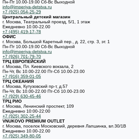
Пн-Пт 10.00-19.00 Cб-Вс Выходной
info@imperiya-detstva.ru
+7 (925) 054-25-29
Центральный детский магазин
г. Москва, Театральный проезд, 5/1, 1 этаж
Ежедневно 10.00-22.00
+7 (495) 419-17-78
ОФИС
г. Москва, Большой Каретный пер., д. 22, стр. 3, эт. 1
Пн-Пт 10.00-19.00 Cб-Вс Выходной
info@imperiya-detstva.ru
+7 (926) 701-79-70
ТРЦ ЕВРОПЕЙСКИЙ
г. Москва, Пл. Киевского вокзала, 2
Пн-Чт, Вс 10.00-22.00 Пт-Сб 10.00-23.00
+7 (916) 359-01-05
ТРЦ ОКЕАНИЯ
г. Москва, Кутузовский пр-т, д.57
Пн-Чт, Вс 10.00-22.00 Пт-Сб 10.00-23.00
+7 (929) 630-45-46
ТРЦ РИО
г. Москва, Ленинский проспект, 109
Ежедневно 10:00-22:00
+7 (925) 302-25-44
VNUKOVO PREMIUM OUTLET
г. Москва, поселок Московский, деревня Лапшинка, вл.30/1В
Ежедневно 10.00-22.00
+7 (925) 349-80-05