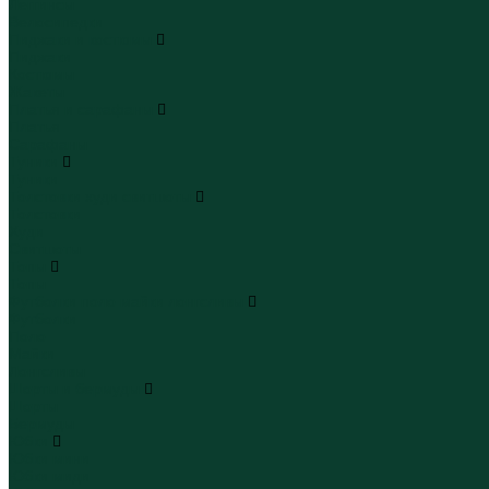
Леггинсы
Велосипедки
Пиджаки и костюмы
Пиджаки
Костюмы
Жакеты
Платья и сарафаны
Платья
Сарафаны
Туники
Туники
Толстовки худи свитшоты
Толстовки
Худи
Свитшоты
Топы
Топы
Футболки поло майки лонгсливы
Футболки
Поло
Майки
Лонгсливы
Шорты и бермуды
Шорты
Бермуды
Юбки
Юбки мини
Юбки миди