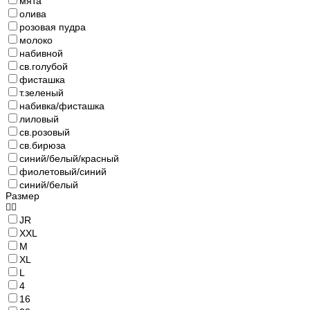
мята
олива
розовая пудра
молоко
набивной
св.голубой
фисташка
т.зеленый
набивка/фисташка
лиловый
св.розовый
св.бирюза
синий/белый/красный
фиолетовый/синий
синий/белый
Размер
JR
XXL
M
XL
L
4
16