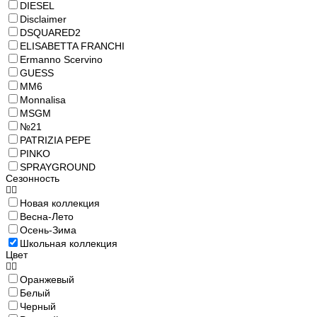
DIESEL
Disclaimer
DSQUARED2
ELISABETTA FRANCHI
Ermanno Scervino
GUESS
MM6
Monnalisa
MSGM
№21
PATRIZIA PEPE
PINKO
SPRAYGROUND
Сезонность
Новая коллекция
Весна-Лето
Осень-Зима
Школьная коллекция
Цвет
Оранжевый
Белый
Черный