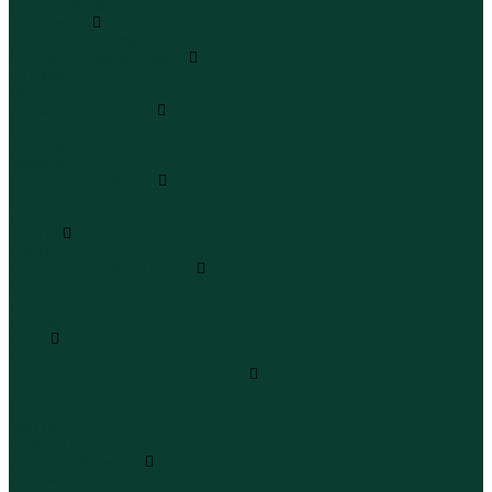
Полукомбинезоны
Комплекты
Комплекты одежды
Леггинсы и велосипедки
Леггинсы
Велосипедки
Пиджаки и костюмы
Пиджаки
Костюмы
Жакеты
Платья и сарафаны
Платья
Сарафаны
Туники
Туники
Толстовки худи свитшоты
Толстовки
Худи
Свитшоты
Топы
Топы
Футболки поло майки лонгсливы
Футболки
Поло
Майки
Лонгсливы
Шорты и бермуды
Шорты