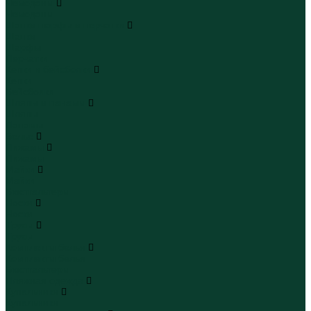
Чемоданы
Чемоданы
Шапки шарфы и перчатки
Шапки
Шарфы
Перчатки
Кепки и бейсболки
Кепки
Бейсболки
Шляпы и панамы
Шляпы
Панамы
Белье
Пижамы
Пижамы
Майки
Майки
Бюстгальтеры
Носки
Носки
Трусы
Трусы
Комплекты белья
Комплекты белья
Бюстгальтеры
Пляжная одежда
Купальники
Купальники