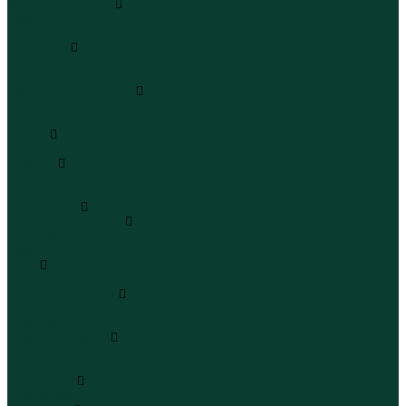
Кроссовки и кеды
Кроссовки
Кеды
Сандалии
Сандалии
Сандалии
Сапоги и полусапоги
Сапоги
Полусапоги
Туфли
Туфли
Сланцы
Шлепанцы
Сланцы
Аксессуары
Галстуки и бабочки
Галстуки
Бабочки
Очки
Очки
Ремни и подтяжки
Ремни
Подтяжки
Сумки и рюкзаки
Сумки
Рюкзаки
Украшения
Украшения