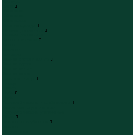
Бермуды
Юбки
Юбки мини
Юбки миди
Юбки макси
Верхняя одежда
Жилеты утепленные
Жилеты утепленные
Куртки и ветровки
Куртки
Ветровки
Бомберы
Зимние куртки и пальто
Зимние куртки
Зимние пальто
Зимние парки
Пальто и плащи
Плащи
Пальто
Шубы
Шубы
Полукомбинезоны и комбинезоны
Комбинезоны утепленные
Полукомбинезоны утепленные
Обувь
Ботинки и полуботинки
Ботинки
Полуботинки