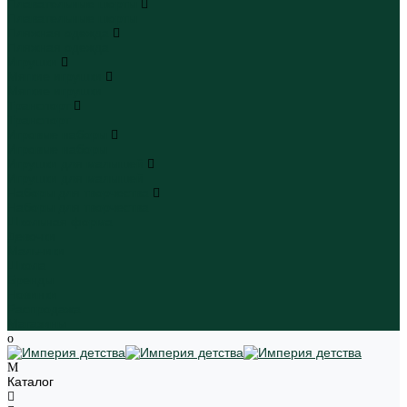
Плавательные шорты
Плавательные шорты
Пляжная одежда
Пляжная одежда
Игрушки
Мягкие игрушки
Мягкие игрушки
Транспорт
Транспорт
Игровые наборы
Игровые наборы
Игрушки для малышей
Игрушки для малышей
Наборы для творчества
Наборы для творчества
Школьная форма
Девочки
Мальчики
Школа
Бренды
Новинки
Распродажа
Магазины
Каталог