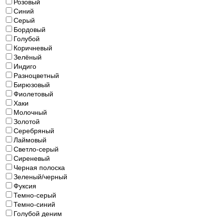
Розовый
Синий
Серый
Бордовый
Голубой
Коричневый
Зелёный
Индиго
Разноцветный
Бирюзовый
Фиолетовый
Хаки
Молочный
Золотой
Cеребряный
Лаймовый
Светло-серый
Сиреневый
Черная полоска
Зеленый/черный
Фуксия
Темно-серый
Темно-синий
Голубой деним