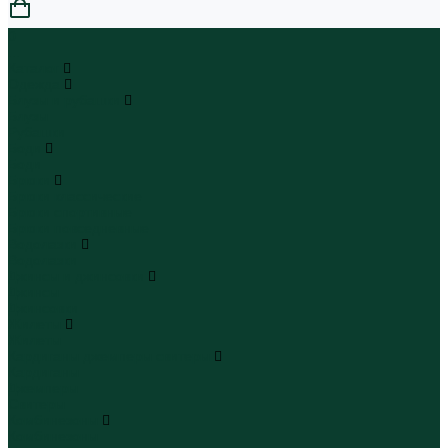
0
...
Каталог
Одежда
Блузы и рубашки
Блузы
Рубашки
Боди
Боди
Брюки
Брюки классические
Брюки спортивные
Брюки повседневные
Водолазки
Водолазки
Джинсы и джинсовки
Джинсы
Джинсовки
Жилеты
Жилеты
Кардиганы джемперы свитеры
Кардиганы
Джемперы
Свитеры
Комбинезоны
Комбинезоны