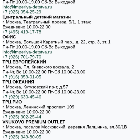
Пн-Пт 10.00-19.00 Cб-Вс Выходной
info@imperiya-detstva.ru
+7 (925) 054-25-29
Центральный детский магазин
г. Москва, Театральный проезд, 5/1, 1 этаж
Ежедневно 10.00-22.00
+7 (495) 419-17-78
ОФИС
г. Москва, Большой Каретный пер., д. 22, стр. 3, эт. 1
Пн-Пт 10.00-19.00 Cб-Вс Выходной
info@imperiya-detstva.ru
+7 (926) 701-79-70
ТРЦ ЕВРОПЕЙСКИЙ
г. Москва, Пл. Киевского вокзала, 2
Пн-Чт, Вс 10.00-22.00 Пт-Сб 10.00-23.00
+7 (916) 359-01-05
ТРЦ ОКЕАНИЯ
г. Москва, Кутузовский пр-т, д.57
Пн-Чт, Вс 10.00-22.00 Пт-Сб 10.00-23.00
+7 (929) 630-45-46
ТРЦ РИО
г. Москва, Ленинский проспект, 109
Ежедневно 10:00-22:00
+7 (925) 302-25-44
VNUKOVO PREMIUM OUTLET
г. Москва, поселок Московский, деревня Лапшинка, вл.30/1В
Ежедневно 10.00-22.00
+7 (925) 349-80-05