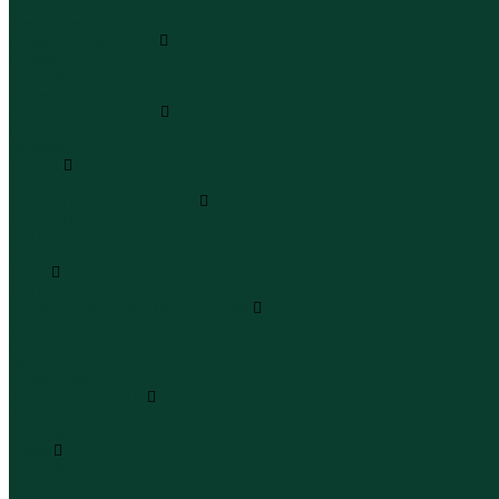
Леггинсы
Велосипедки
Пиджаки и костюмы
Пиджаки
Костюмы
Жакеты
Платья и сарафаны
Платья
Сарафаны
Туники
Туники
Толстовки худи свитшоты
Толстовки
Худи
Свитшоты
Топы
Топы
Футболки поло майки лонгсливы
Футболки
Поло
Майки
Лонгсливы
Шорты и бермуды
Шорты
Бермуды
Юбки
Юбки мини
Юбки миди