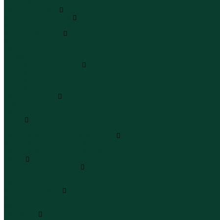
Юбки макси
Верхняя одежда
Жилеты утепленные
Жилеты утепленные
Куртки и ветровки
Куртки
Ветровки
Бомберы
Зимние куртки и пальто
Зимние куртки
Зимние пальто
Зимние парки
Пальто и плащи
Плащи
Пальто
Шубы
Шубы
Полукомбинезоны и комбинезоны
Комбинезоны утепленные
Полукомбинезоны утепленные
Обувь
Ботинки и полуботинки
Ботинки
Полуботинки
Кроссовки и кеды
Кроссовки
Кеды
Сандалии