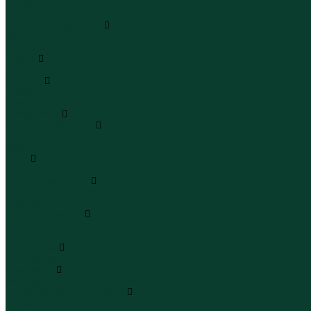
Сандалии
Сандалии
Сапоги и полусапоги
Сапоги
Полусапоги
Туфли
Туфли
Сланцы
Шлепанцы
Сланцы
Аксессуары
Галстуки и бабочки
Галстуки
Бабочки
Очки
Очки
Ремни и подтяжки
Ремни
Подтяжки
Сумки и рюкзаки
Сумки
Рюкзаки
Украшения
Украшения
Чемоданы
Чемоданы
Шапки шарфы и перчатки
Шапки