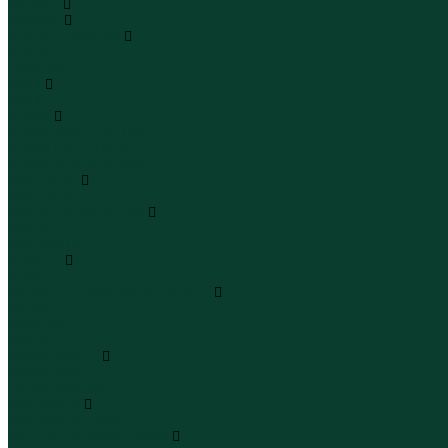
Каталог
Одежда
Блузы и рубашки
Блузы
Рубашки
Боди
Боди
Брюки
Брюки классические
Брюки спортивные
Брюки повседневные
Водолазки
Водолазки
Джинсы и джинсовки
Джинсы
Джинсовки
Жилеты
Жилеты
Кардиганы джемперы свитеры
Кардиганы
Джемперы
Свитеры
Комбинезоны
Комбинезоны
Полукомбинезоны
Комплекты
Комплекты одежды
Леггинсы и велосипедки