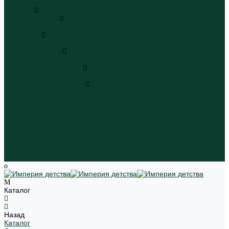
Пляжная одежда
Игрушки
Мягкие игрушки
Мягкие игрушки
Транспорт
Транспорт
Игровые наборы
Игровые наборы
Игрушки для малышей
Игрушки для малышей
Наборы для творчества
Наборы для творчества
Школьная форма
Девочки
Мальчики
Школа
Бренды
Новинки
Распродажа
Магазины
Каталог
Назад
Каталог