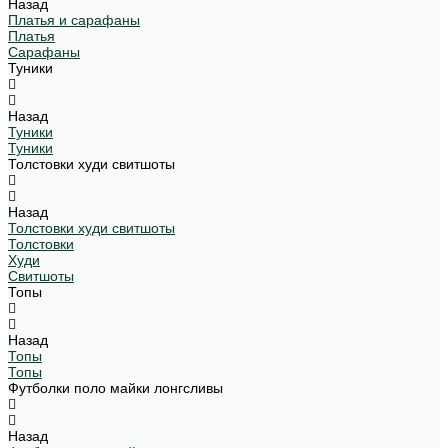
Назад
Платья и сарафаны
Платья
Сарафаны
Туники
Назад
Туники
Туники
Толстовки худи свитшоты
Назад
Толстовки худи свитшоты
Толстовки
Худи
Свитшоты
Топы
Назад
Топы
Топы
Футболки поло майки лонгсливы
Назад