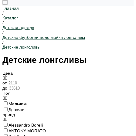
Главная
/
Каталог
/
Детская одежда
/
Детские футболки поло майки лонгсливы
/
Детские лонгсливы
Детские лонгсливы
Цена
от
до
Пол
Мальчики
Девочки
Бренд
Alessandro Borelli
ANTONY MORATO