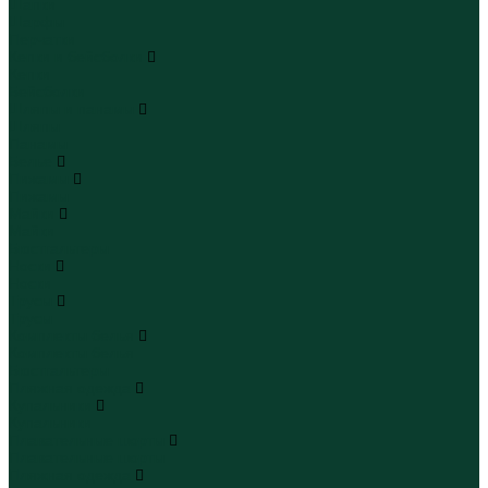
Шапки
Шарфы
Перчатки
Кепки и бейсболки
Кепки
Бейсболки
Шляпы и панамы
Шляпы
Панамы
Белье
Пижамы
Пижамы
Майки
Майки
Бюстгальтеры
Носки
Носки
Трусы
Трусы
Комплекты белья
Комплекты белья
Бюстгальтеры
Пляжная одежда
Купальники
Купальники
Плавательные шорты
Плавательные шорты
Пляжная одежда