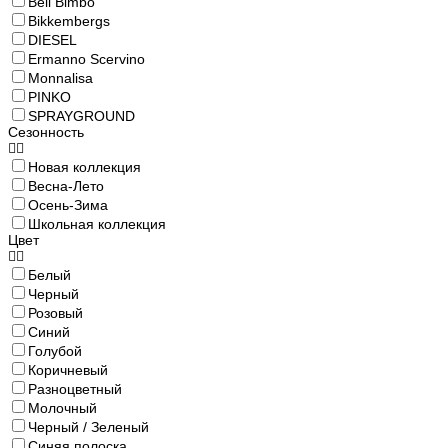
Bell Bimbo
Bikkembergs
DIESEL
Ermanno Scervino
Monnalisa
PINKO
SPRAYGROUND
Сезонность
Новая коллекция
Весна-Лето
Осень-Зима
Школьная коллекция
Цвет
Белый
Черный
Розовый
Синий
Голубой
Коричневый
Разноцветный
Молочный
Черный / Зеленый
Синяя полоска