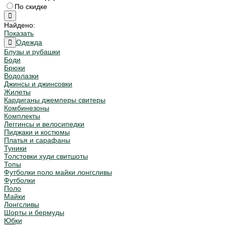
По скидке
Найдено:
Показать
Одежда
Блузы и рубашки
Боди
Брюки
Водолазки
Джинсы и джинсовки
Жилеты
Кардиганы джемперы свитеры
Комбинезоны
Комплекты
Леггинсы и велосипедки
Пиджаки и костюмы
Платья и сарафаны
Туники
Толстовки худи свитшоты
Топы
Футболки поло майки лонгсливы
Футболки
Поло
Майки
Лонгсливы
Шорты и бермуды
Юбки