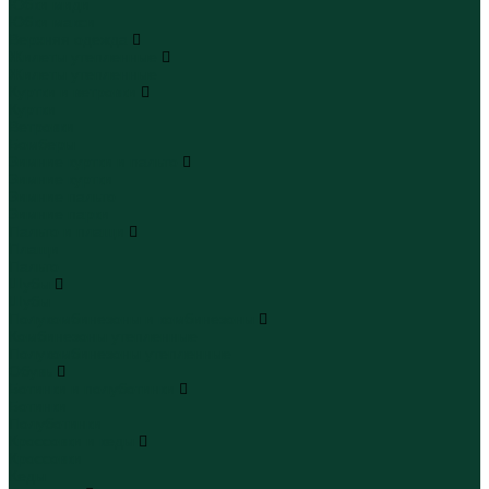
Юбки миди
Юбки макси
Верхняя одежда
Жилеты утепленные
Жилеты утепленные
Куртки и ветровки
Куртки
Ветровки
Бомберы
Зимние куртки и пальто
Зимние куртки
Зимние пальто
Зимние парки
Пальто и плащи
Плащи
Пальто
Шубы
Шубы
Полукомбинезоны и комбинезоны
Комбинезоны утепленные
Полукомбинезоны утепленные
Обувь
Ботинки и полуботинки
Ботинки
Полуботинки
Кроссовки и кеды
Кроссовки
Кеды