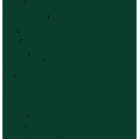
Сандалии
Сандалии
Сандалии
Сапоги и полусапоги
Сапоги
Полусапоги
Туфли
Туфли
Сланцы
Шлепанцы
Сланцы
Аксессуары
Галстуки и бабочки
Галстуки
Бабочки
Очки
Очки
Ремни и подтяжки
Ремни
Подтяжки
Сумки и рюкзаки
Сумки
Рюкзаки
Украшения
Украшения
Чемоданы
Чемоданы
Шапки шарфы и перчатки