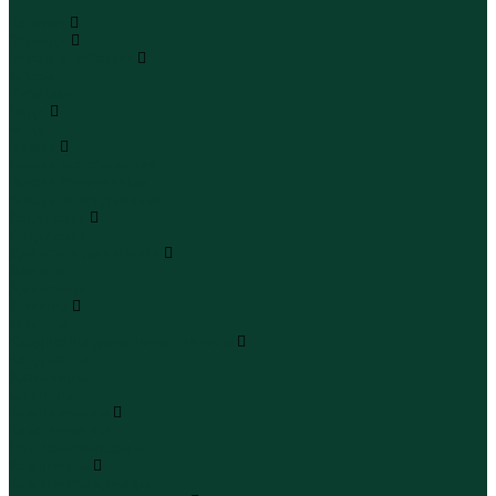
...
Каталог
Одежда
Блузы и рубашки
Блузы
Рубашки
Боди
Боди
Брюки
Брюки классические
Брюки спортивные
Брюки повседневные
Водолазки
Водолазки
Джинсы и джинсовки
Джинсы
Джинсовки
Жилеты
Жилеты
Кардиганы джемперы свитеры
Кардиганы
Джемперы
Свитеры
Комбинезоны
Комбинезоны
Полукомбинезоны
Комплекты
Комплекты одежды