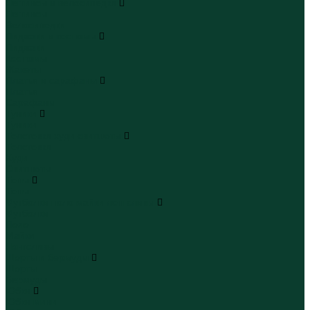
Леггинсы и велосипедки
Леггинсы
Велосипедки
Пиджаки и костюмы
Пиджаки
Костюмы
Жакеты
Платья и сарафаны
Платья
Сарафаны
Туники
Туники
Толстовки худи свитшоты
Толстовки
Худи
Свитшоты
Топы
Топы
Футболки поло майки лонгсливы
Футболки
Поло
Майки
Лонгсливы
Шорты и бермуды
Шорты
Бермуды
Юбки
Юбки мини