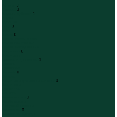
...
Каталог
Одежда
Блузы и рубашки
Блузы
Рубашки
Боди
Боди
Брюки
Брюки классические
Брюки спортивные
Брюки повседневные
Водолазки
Водолазки
Джинсы и джинсовки
Джинсы
Джинсовки
Жилеты
Жилеты
Кардиганы джемперы свитеры
Кардиганы
Джемперы
Свитеры
Комбинезоны
Комбинезоны
Полукомбинезоны
Комплекты
Комплекты одежды