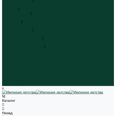
Пляжная одежда
Пляжная одежда
Игрушки
Мягкие игрушки
Мягкие игрушки
Транспорт
Транспорт
Игровые наборы
Игровые наборы
Игрушки для малышей
Игрушки для малышей
Наборы для творчества
Наборы для творчества
Школьная форма
Девочки
Мальчики
Школа
Бренды
Новинки
Распродажа
Магазины
Каталог
Назад