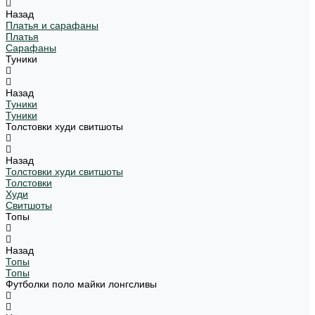
Назад
Платья и сарафаны
Платья
Сарафаны
Туники
Назад
Туники
Туники
Толстовки худи свитшоты
Назад
Толстовки худи свитшоты
Толстовки
Худи
Свитшоты
Топы
Назад
Топы
Топы
Футболки поло майки лонгсливы