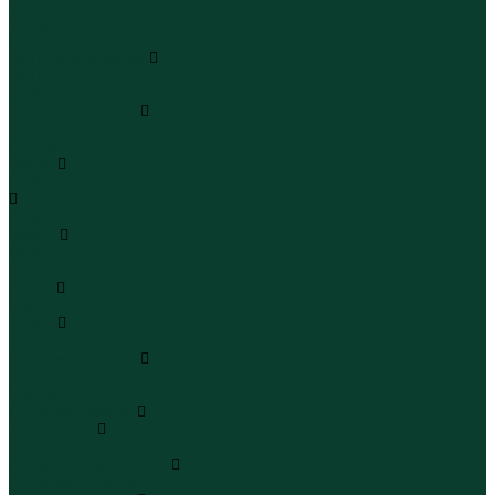
Шапки
Шарфы
Перчатки
Кепки и бейсболки
Кепки
Бейсболки
Шляпы и панамы
Шляпы
Панамы
Белье
Пижамы
Пижамы
Майки
Майки
Бюстгальтеры
Носки
Носки
Трусы
Трусы
Комплекты белья
Комплекты белья
Бюстгальтеры
Пляжная одежда
Купальники
Купальники
Плавательные шорты
Плавательные шорты