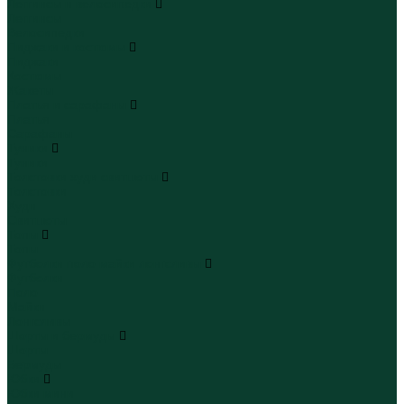
Леггинсы и велосипедки
Леггинсы
Велосипедки
Пиджаки и костюмы
Пиджаки
Костюмы
Жакеты
Платья и сарафаны
Платья
Сарафаны
Туники
Туники
Толстовки худи свитшоты
Толстовки
Худи
Свитшоты
Топы
Топы
Футболки поло майки лонгсливы
Футболки
Поло
Майки
Лонгсливы
Шорты и бермуды
Шорты
Бермуды
Юбки
Юбки мини