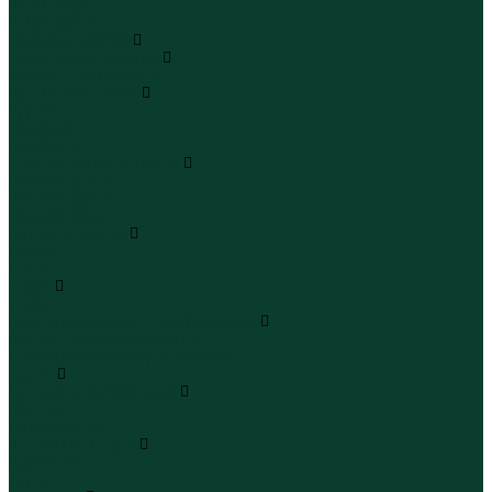
Юбки миди
Юбки макси
Верхняя одежда
Жилеты утепленные
Жилеты утепленные
Куртки и ветровки
Куртки
Ветровки
Бомберы
Зимние куртки и пальто
Зимние куртки
Зимние пальто
Зимние парки
Пальто и плащи
Плащи
Пальто
Шубы
Шубы
Полукомбинезоны и комбинезоны
Комбинезоны утепленные
Полукомбинезоны утепленные
Обувь
Ботинки и полуботинки
Ботинки
Полуботинки
Кроссовки и кеды
Кроссовки
Кеды