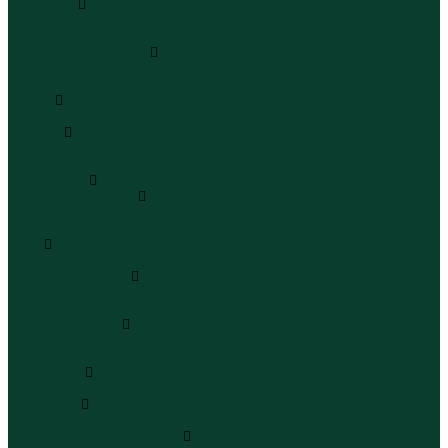
Сандалии
Сандалии
Сандалии
Сапоги и полусапоги
Сапоги
Полусапоги
Туфли
Туфли
Сланцы
Шлепанцы
Сланцы
Аксессуары
Галстуки и бабочки
Галстуки
Бабочки
Очки
Очки
Ремни и подтяжки
Ремни
Подтяжки
Сумки и рюкзаки
Сумки
Рюкзаки
Украшения
Украшения
Чемоданы
Чемоданы
Шапки шарфы и перчатки