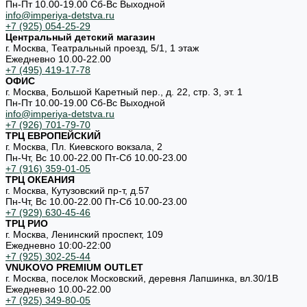
Пн-Пт 10.00-19.00 Cб-Вс Выходной
info@imperiya-detstva.ru
+7 (925) 054-25-29
Центральный детский магазин
г. Москва, Театральный проезд, 5/1, 1 этаж
Ежедневно 10.00-22.00
+7 (495) 419-17-78
ОФИС
г. Москва, Большой Каретный пер., д. 22, стр. 3, эт. 1
Пн-Пт 10.00-19.00 Cб-Вс Выходной
info@imperiya-detstva.ru
+7 (926) 701-79-70
ТРЦ ЕВРОПЕЙСКИЙ
г. Москва, Пл. Киевского вокзала, 2
Пн-Чт, Вс 10.00-22.00 Пт-Сб 10.00-23.00
+7 (916) 359-01-05
ТРЦ ОКЕАНИЯ
г. Москва, Кутузовский пр-т, д.57
Пн-Чт, Вс 10.00-22.00 Пт-Сб 10.00-23.00
+7 (929) 630-45-46
ТРЦ РИО
г. Москва, Ленинский проспект, 109
Ежедневно 10:00-22:00
+7 (925) 302-25-44
VNUKOVO PREMIUM OUTLET
г. Москва, поселок Московский, деревня Лапшинка, вл.30/1В
Ежедневно 10.00-22.00
+7 (925) 349-80-05