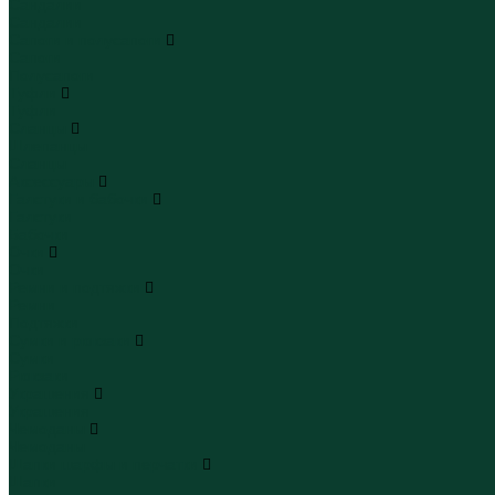
Сандалии
Сандалии
Сапоги и полусапоги
Сапоги
Полусапоги
Туфли
Туфли
Сланцы
Шлепанцы
Сланцы
Аксессуары
Галстуки и бабочки
Галстуки
Бабочки
Очки
Очки
Ремни и подтяжки
Ремни
Подтяжки
Сумки и рюкзаки
Сумки
Рюкзаки
Украшения
Украшения
Чемоданы
Чемоданы
Шапки шарфы и перчатки
Шапки