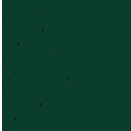
Леггинсы
Велосипедки
Пиджаки и костюмы
Пиджаки
Костюмы
Жакеты
Платья и сарафаны
Платья
Сарафаны
Туники
Туники
Толстовки худи свитшоты
Толстовки
Худи
Свитшоты
Топы
Топы
Футболки поло майки лонгсливы
Футболки
Поло
Майки
Лонгсливы
Шорты и бермуды
Шорты
Бермуды
Юбки
Юбки мини
Юбки миди