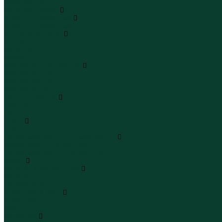
Юбки макси
Верхняя одежда
Жилеты утепленные
Жилеты утепленные
Куртки и ветровки
Куртки
Ветровки
Бомберы
Зимние куртки и пальто
Зимние куртки
Зимние пальто
Зимние парки
Пальто и плащи
Плащи
Пальто
Шубы
Шубы
Полукомбинезоны и комбинезоны
Комбинезоны утепленные
Полукомбинезоны утепленные
Обувь
Ботинки и полуботинки
Ботинки
Полуботинки
Кроссовки и кеды
Кроссовки
Кеды
Сандалии