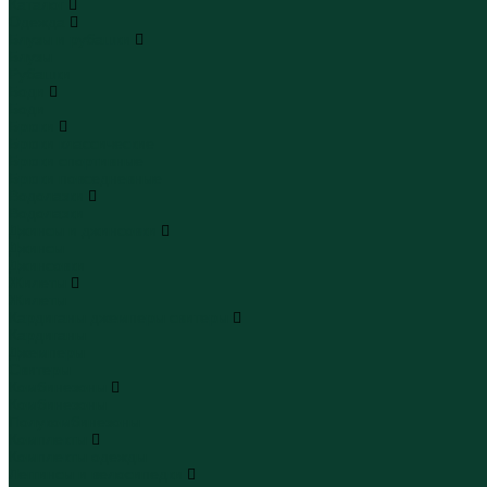
Каталог
Одежда
Блузы и рубашки
Блузы
Рубашки
Боди
Боди
Брюки
Брюки классические
Брюки спортивные
Брюки повседневные
Водолазки
Водолазки
Джинсы и джинсовки
Джинсы
Джинсовки
Жилеты
Жилеты
Кардиганы джемперы свитеры
Кардиганы
Джемперы
Свитеры
Комбинезоны
Комбинезоны
Полукомбинезоны
Комплекты
Комплекты одежды
Леггинсы и велосипедки