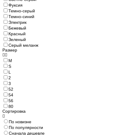
Фуксия
Темно-серый
Темно-синий
Электрик
Бежевый
Красный
Зеленый
Серый меланж
Размер
M
S
L
2
3
52
54
56
80
Сортировка
По новизне
По популярности
Сначала дешевле