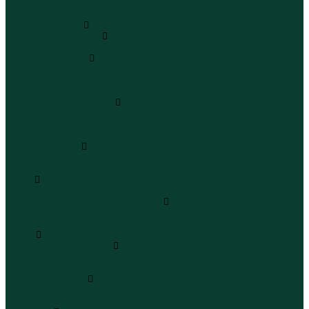
Юбки миди
Юбки макси
Верхняя одежда
Жилеты утепленные
Жилеты утепленные
Куртки и ветровки
Куртки
Ветровки
Бомберы
Зимние куртки и пальто
Зимние куртки
Зимние пальто
Зимние парки
Пальто и плащи
Плащи
Пальто
Шубы
Шубы
Полукомбинезоны и комбинезоны
Комбинезоны утепленные
Полукомбинезоны утепленные
Обувь
Ботинки и полуботинки
Ботинки
Полуботинки
Кроссовки и кеды
Кроссовки
Кеды