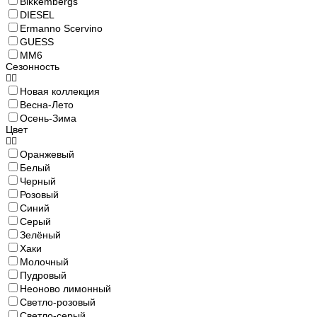
Bikkembergs
DIESEL
Ermanno Scervino
GUESS
MM6
Сезонность
Новая коллекция
Весна-Лето
Осень-Зима
Цвет
Оранжевый
Белый
Черный
Розовый
Синий
Серый
Зелёный
Хаки
Молочный
Пудровый
Неоново лимонный
Светло-розовый
Светло-серый