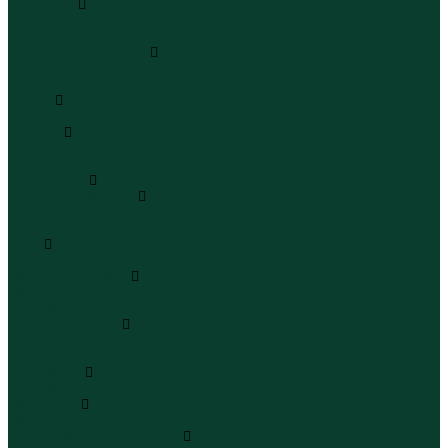
Сандалии
Сандалии
Сандалии
Сапоги и полусапоги
Сапоги
Полусапоги
Туфли
Туфли
Сланцы
Шлепанцы
Сланцы
Аксессуары
Галстуки и бабочки
Галстуки
Бабочки
Очки
Очки
Ремни и подтяжки
Ремни
Подтяжки
Сумки и рюкзаки
Сумки
Рюкзаки
Украшения
Украшения
Чемоданы
Чемоданы
Шапки шарфы и перчатки