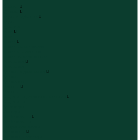
...
Каталог
Одежда
Блузы и рубашки
Блузы
Рубашки
Боди
Боди
Брюки
Брюки классические
Брюки спортивные
Брюки повседневные
Водолазки
Водолазки
Джинсы и джинсовки
Джинсы
Джинсовки
Жилеты
Жилеты
Кардиганы джемперы свитеры
Кардиганы
Джемперы
Свитеры
Комбинезоны
Комбинезоны
Полукомбинезоны
Комплекты
Комплекты одежды