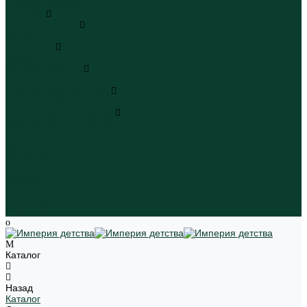
Пляжная одежда
Игрушки
Мягкие игрушки
Мягкие игрушки
Транспорт
Транспорт
Игровые наборы
Игровые наборы
Игрушки для малышей
Игрушки для малышей
Наборы для творчества
Наборы для творчества
Школьная форма
Девочки
Мальчики
Школа
Бренды
Новинки
Распродажа
Магазины
Каталог
Назад
Каталог