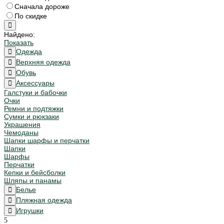
Сначала дороже
По скидке
Найдено:
Показать
Одежда
Верхняя одежда
Обувь
Аксессуары
Галстуки и бабочки
Очки
Ремни и подтяжки
Сумки и рюкзаки
Украшения
Чемоданы
Шапки шарфы и перчатки
Шапки
Шарфы
Перчатки
Кепки и бейсболки
Шляпы и панамы
Белье
Пляжная одежда
Игрушки