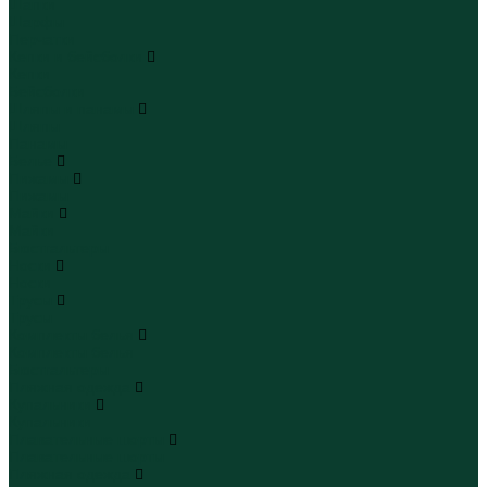
Шапки
Шарфы
Перчатки
Кепки и бейсболки
Кепки
Бейсболки
Шляпы и панамы
Шляпы
Панамы
Белье
Пижамы
Пижамы
Майки
Майки
Бюстгальтеры
Носки
Носки
Трусы
Трусы
Комплекты белья
Комплекты белья
Бюстгальтеры
Пляжная одежда
Купальники
Купальники
Плавательные шорты
Плавательные шорты
Пляжная одежда