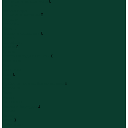
Леггинсы и велосипедки
Леггинсы
Велосипедки
Пиджаки и костюмы
Пиджаки
Костюмы
Жакеты
Платья и сарафаны
Платья
Сарафаны
Туники
Туники
Толстовки худи свитшоты
Толстовки
Худи
Свитшоты
Топы
Топы
Футболки поло майки лонгсливы
Футболки
Поло
Майки
Лонгсливы
Шорты и бермуды
Шорты
Бермуды
Юбки
Юбки мини