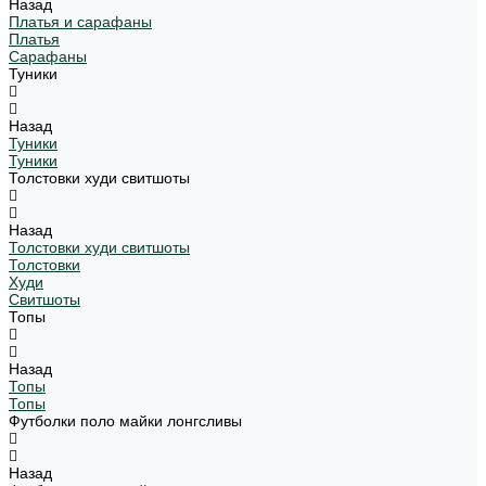
Назад
Платья и сарафаны
Платья
Сарафаны
Туники
Назад
Туники
Туники
Толстовки худи свитшоты
Назад
Толстовки худи свитшоты
Толстовки
Худи
Свитшоты
Топы
Назад
Топы
Топы
Футболки поло майки лонгсливы
Назад