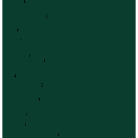
Сандалии
Сандалии
Сандалии
Сапоги и полусапоги
Сапоги
Полусапоги
Туфли
Туфли
Сланцы
Шлепанцы
Сланцы
Аксессуары
Галстуки и бабочки
Галстуки
Бабочки
Очки
Очки
Ремни и подтяжки
Ремни
Подтяжки
Сумки и рюкзаки
Сумки
Рюкзаки
Украшения
Украшения
Чемоданы
Чемоданы
Шапки шарфы и перчатки