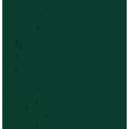
Шапки
Шарфы
Перчатки
Кепки и бейсболки
Кепки
Бейсболки
Шляпы и панамы
Шляпы
Панамы
Белье
Пижамы
Пижамы
Майки
Майки
Бюстгальтеры
Носки
Носки
Трусы
Трусы
Комплекты белья
Комплекты белья
Бюстгальтеры
Пляжная одежда
Купальники
Купальники
Плавательные шорты
Плавательные шорты
Пляжная одежда