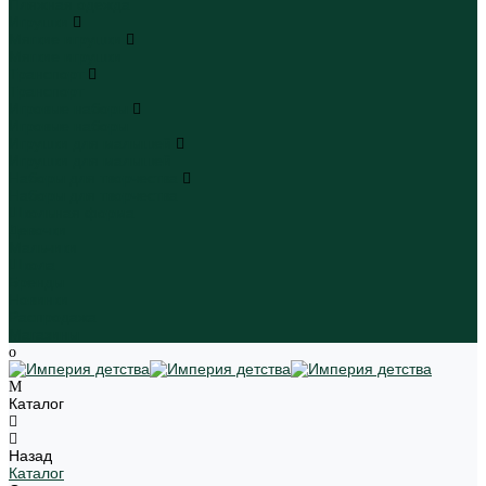
Пляжная одежда
Игрушки
Мягкие игрушки
Мягкие игрушки
Транспорт
Транспорт
Игровые наборы
Игровые наборы
Игрушки для малышей
Игрушки для малышей
Наборы для творчества
Наборы для творчества
Школьная форма
Девочки
Мальчики
Школа
Бренды
Новинки
Распродажа
Магазины
Каталог
Назад
Каталог