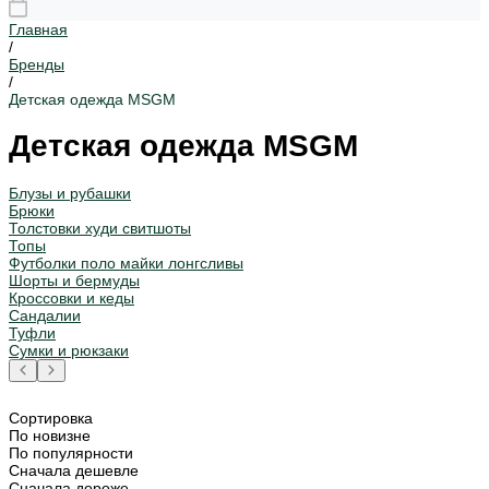
Главная
/
Бренды
/
Детская одежда MSGM
Детская одежда MSGM
Блузы и рубашки
Брюки
Толстовки худи свитшоты
Топы
Футболки поло майки лонгсливы
Шорты и бермуды
Кроссовки и кеды
Сандалии
Туфли
Сумки и рюкзаки
Сортировка
По новизне
По популярности
Сначала дешевле
Сначала дороже