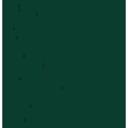
...
Каталог
Одежда
Блузы и рубашки
Блузы
Рубашки
Боди
Боди
Брюки
Брюки классические
Брюки спортивные
Брюки повседневные
Водолазки
Водолазки
Джинсы и джинсовки
Джинсы
Джинсовки
Жилеты
Жилеты
Кардиганы джемперы свитеры
Кардиганы
Джемперы
Свитеры
Комбинезоны
Комбинезоны
Полукомбинезоны
Комплекты
Комплекты одежды