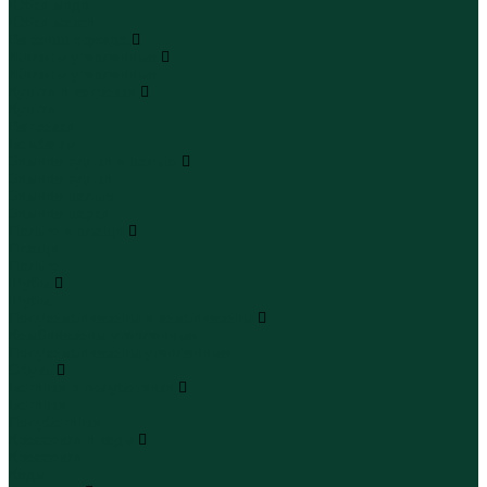
Юбки миди
Юбки макси
Верхняя одежда
Жилеты утепленные
Жилеты утепленные
Куртки и ветровки
Куртки
Ветровки
Бомберы
Зимние куртки и пальто
Зимние куртки
Зимние пальто
Зимние парки
Пальто и плащи
Плащи
Пальто
Шубы
Шубы
Полукомбинезоны и комбинезоны
Комбинезоны утепленные
Полукомбинезоны утепленные
Обувь
Ботинки и полуботинки
Ботинки
Полуботинки
Кроссовки и кеды
Кроссовки
Кеды