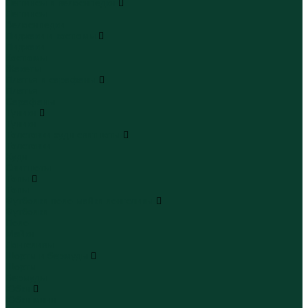
Леггинсы и велосипедки
Леггинсы
Велосипедки
Пиджаки и костюмы
Пиджаки
Костюмы
Жакеты
Платья и сарафаны
Платья
Сарафаны
Туники
Туники
Толстовки худи свитшоты
Толстовки
Худи
Свитшоты
Топы
Топы
Футболки поло майки лонгсливы
Футболки
Поло
Майки
Лонгсливы
Шорты и бермуды
Шорты
Бермуды
Юбки
Юбки мини