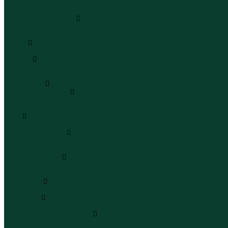
Сандалии
Сандалии
Сапоги и полусапоги
Сапоги
Полусапоги
Туфли
Туфли
Сланцы
Шлепанцы
Сланцы
Аксессуары
Галстуки и бабочки
Галстуки
Бабочки
Очки
Очки
Ремни и подтяжки
Ремни
Подтяжки
Сумки и рюкзаки
Сумки
Рюкзаки
Украшения
Украшения
Чемоданы
Чемоданы
Шапки шарфы и перчатки
Шапки