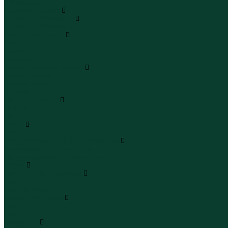
Юбки макси
Верхняя одежда
Жилеты утепленные
Жилеты утепленные
Куртки и ветровки
Куртки
Ветровки
Бомберы
Зимние куртки и пальто
Зимние куртки
Зимние пальто
Зимние парки
Пальто и плащи
Плащи
Пальто
Шубы
Шубы
Полукомбинезоны и комбинезоны
Комбинезоны утепленные
Полукомбинезоны утепленные
Обувь
Ботинки и полуботинки
Ботинки
Полуботинки
Кроссовки и кеды
Кроссовки
Кеды
Сандалии