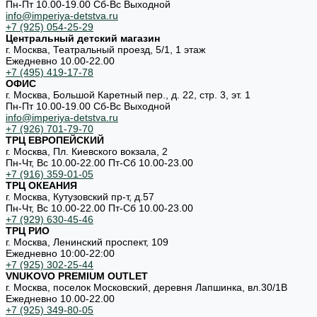
Пн-Пт 10.00-19.00 Cб-Вс Выходной
info@imperiya-detstva.ru
+7 (925) 054-25-29
Центральный детский магазин
г. Москва, Театральный проезд, 5/1, 1 этаж
Ежедневно 10.00-22.00
+7 (495) 419-17-78
ОФИС
г. Москва, Большой Каретный пер., д. 22, стр. 3, эт. 1
Пн-Пт 10.00-19.00 Cб-Вс Выходной
info@imperiya-detstva.ru
+7 (926) 701-79-70
ТРЦ ЕВРОПЕЙСКИЙ
г. Москва, Пл. Киевского вокзала, 2
Пн-Чт, Вс 10.00-22.00 Пт-Сб 10.00-23.00
+7 (916) 359-01-05
ТРЦ ОКЕАНИЯ
г. Москва, Кутузовский пр-т, д.57
Пн-Чт, Вс 10.00-22.00 Пт-Сб 10.00-23.00
+7 (929) 630-45-46
ТРЦ РИО
г. Москва, Ленинский проспект, 109
Ежедневно 10:00-22:00
+7 (925) 302-25-44
VNUKOVO PREMIUM OUTLET
г. Москва, поселок Московский, деревня Лапшинка, вл.30/1В
Ежедневно 10.00-22.00
+7 (925) 349-80-05