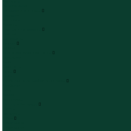
Леггинсы
Велосипедки
Пиджаки и костюмы
Пиджаки
Костюмы
Жакеты
Платья и сарафаны
Платья
Сарафаны
Туники
Туники
Толстовки худи свитшоты
Толстовки
Худи
Свитшоты
Топы
Топы
Футболки поло майки лонгсливы
Футболки
Поло
Майки
Лонгсливы
Шорты и бермуды
Шорты
Бермуды
Юбки
Юбки мини
Юбки миди