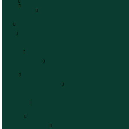
Каталог
Одежда
Блузы и рубашки
Блузы
Рубашки
Боди
Боди
Брюки
Брюки классические
Брюки спортивные
Брюки повседневные
Водолазки
Водолазки
Джинсы и джинсовки
Джинсы
Джинсовки
Жилеты
Жилеты
Кардиганы джемперы свитеры
Кардиганы
Джемперы
Свитеры
Комбинезоны
Комбинезоны
Полукомбинезоны
Комплекты
Комплекты одежды
Леггинсы и велосипедки