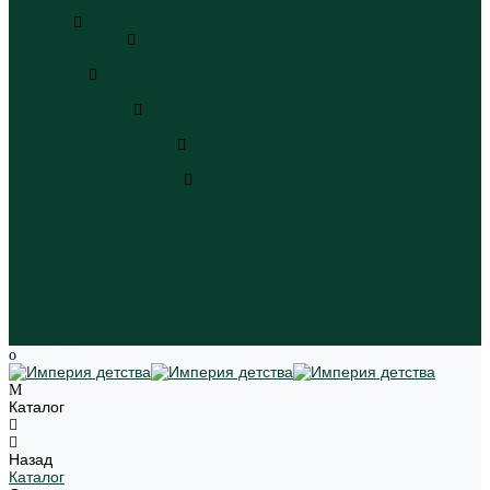
Пляжная одежда
Игрушки
Мягкие игрушки
Мягкие игрушки
Транспорт
Транспорт
Игровые наборы
Игровые наборы
Игрушки для малышей
Игрушки для малышей
Наборы для творчества
Наборы для творчества
Школьная форма
Девочки
Мальчики
Школа
Бренды
Новинки
Распродажа
Магазины
Каталог
Назад
Каталог