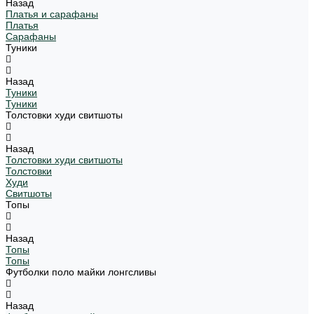
Назад
Платья и сарафаны
Платья
Сарафаны
Туники
Назад
Туники
Туники
Толстовки худи свитшоты
Назад
Толстовки худи свитшоты
Толстовки
Худи
Свитшоты
Топы
Назад
Топы
Топы
Футболки поло майки лонгсливы
Назад