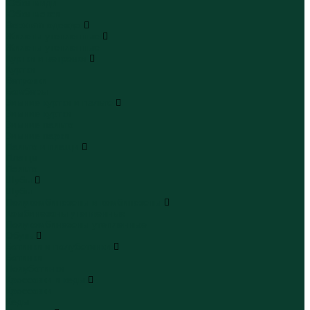
Юбки миди
Юбки макси
Верхняя одежда
Жилеты утепленные
Жилеты утепленные
Куртки и ветровки
Куртки
Ветровки
Бомберы
Зимние куртки и пальто
Зимние куртки
Зимние пальто
Зимние парки
Пальто и плащи
Плащи
Пальто
Шубы
Шубы
Полукомбинезоны и комбинезоны
Комбинезоны утепленные
Полукомбинезоны утепленные
Обувь
Ботинки и полуботинки
Ботинки
Полуботинки
Кроссовки и кеды
Кроссовки
Кеды