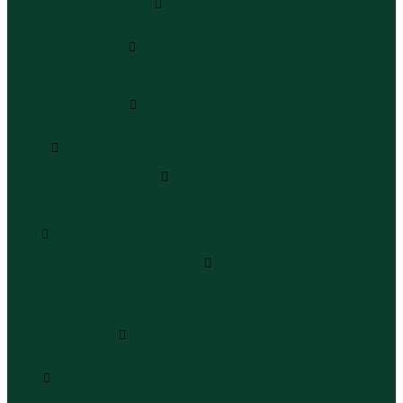
Леггинсы и велосипедки
Леггинсы
Велосипедки
Пиджаки и костюмы
Пиджаки
Костюмы
Жакеты
Платья и сарафаны
Платья
Сарафаны
Туники
Туники
Толстовки худи свитшоты
Толстовки
Худи
Свитшоты
Топы
Топы
Футболки поло майки лонгсливы
Футболки
Поло
Майки
Лонгсливы
Шорты и бермуды
Шорты
Бермуды
Юбки
Юбки мини