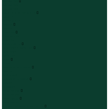
Сандалии
Сандалии
Сандалии
Сапоги и полусапоги
Сапоги
Полусапоги
Туфли
Туфли
Сланцы
Шлепанцы
Сланцы
Аксессуары
Галстуки и бабочки
Галстуки
Бабочки
Очки
Очки
Ремни и подтяжки
Ремни
Подтяжки
Сумки и рюкзаки
Сумки
Рюкзаки
Украшения
Украшения
Чемоданы
Чемоданы
Шапки шарфы и перчатки