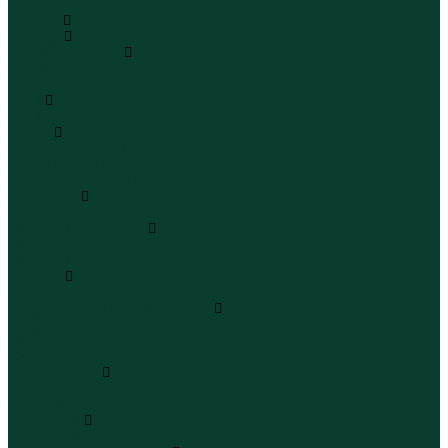
...
Каталог
Одежда
Блузы и рубашки
Блузы
Рубашки
Боди
Боди
Брюки
Брюки классические
Брюки спортивные
Брюки повседневные
Водолазки
Водолазки
Джинсы и джинсовки
Джинсы
Джинсовки
Жилеты
Жилеты
Кардиганы джемперы свитеры
Кардиганы
Джемперы
Свитеры
Комбинезоны
Комбинезоны
Полукомбинезоны
Комплекты
Комплекты одежды