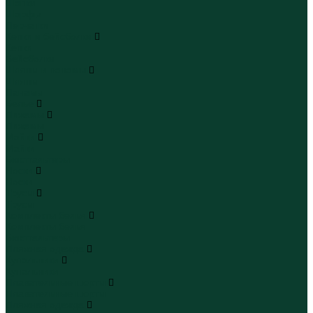
Шапки
Шарфы
Перчатки
Кепки и бейсболки
Кепки
Бейсболки
Шляпы и панамы
Шляпы
Панамы
Белье
Пижамы
Пижамы
Майки
Майки
Бюстгальтеры
Носки
Носки
Трусы
Трусы
Комплекты белья
Комплекты белья
Бюстгальтеры
Пляжная одежда
Купальники
Купальники
Плавательные шорты
Плавательные шорты
Пляжная одежда