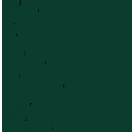
Каталог
Одежда
Блузы и рубашки
Блузы
Рубашки
Боди
Боди
Брюки
Брюки классические
Брюки спортивные
Брюки повседневные
Водолазки
Водолазки
Джинсы и джинсовки
Джинсы
Джинсовки
Жилеты
Жилеты
Кардиганы джемперы свитеры
Кардиганы
Джемперы
Свитеры
Комбинезоны
Комбинезоны
Полукомбинезоны
Комплекты
Комплекты одежды
Леггинсы и велосипедки