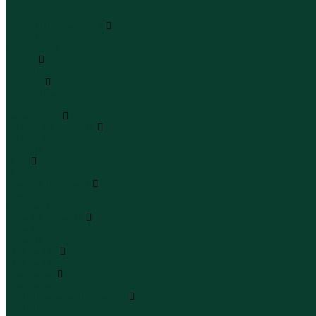
Сандалии
Сандалии
Сапоги и полусапоги
Сапоги
Полусапоги
Туфли
Туфли
Сланцы
Шлепанцы
Сланцы
Аксессуары
Галстуки и бабочки
Галстуки
Бабочки
Очки
Очки
Ремни и подтяжки
Ремни
Подтяжки
Сумки и рюкзаки
Сумки
Рюкзаки
Украшения
Украшения
Чемоданы
Чемоданы
Шапки шарфы и перчатки
Шапки