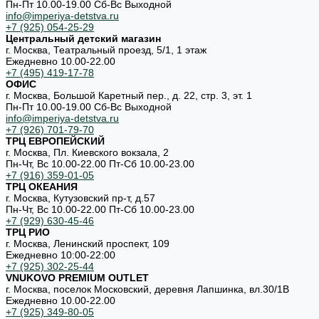
Пн-Пт 10.00-19.00 Cб-Вс Выходной
info@imperiya-detstva.ru
+7 (925) 054-25-29
Центральный детский магазин
г. Москва, Театральный проезд, 5/1, 1 этаж
Ежедневно 10.00-22.00
+7 (495) 419-17-78
ОФИС
г. Москва, Большой Каретный пер., д. 22, стр. 3, эт. 1
Пн-Пт 10.00-19.00 Cб-Вс Выходной
info@imperiya-detstva.ru
+7 (926) 701-79-70
ТРЦ ЕВРОПЕЙСКИЙ
г. Москва, Пл. Киевского вокзала, 2
Пн-Чт, Вс 10.00-22.00 Пт-Сб 10.00-23.00
+7 (916) 359-01-05
ТРЦ ОКЕАНИЯ
г. Москва, Кутузовский пр-т, д.57
Пн-Чт, Вс 10.00-22.00 Пт-Сб 10.00-23.00
+7 (929) 630-45-46
ТРЦ РИО
г. Москва, Ленинский проспект, 109
Ежедневно 10:00-22:00
+7 (925) 302-25-44
VNUKOVO PREMIUM OUTLET
г. Москва, поселок Московский, деревня Лапшинка, вл.30/1В
Ежедневно 10.00-22.00
+7 (925) 349-80-05