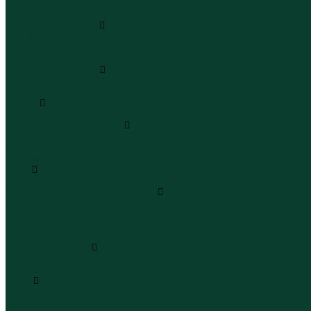
Леггинсы
Велосипедки
Пиджаки и костюмы
Пиджаки
Костюмы
Жакеты
Платья и сарафаны
Платья
Сарафаны
Туники
Туники
Толстовки худи свитшоты
Толстовки
Худи
Свитшоты
Топы
Топы
Футболки поло майки лонгсливы
Футболки
Поло
Майки
Лонгсливы
Шорты и бермуды
Шорты
Бермуды
Юбки
Юбки мини
Юбки миди