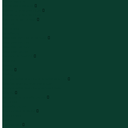
Юбки макси
Верхняя одежда
Жилеты утепленные
Жилеты утепленные
Куртки и ветровки
Куртки
Ветровки
Бомберы
Зимние куртки и пальто
Зимние куртки
Зимние пальто
Зимние парки
Пальто и плащи
Плащи
Пальто
Шубы
Шубы
Полукомбинезоны и комбинезоны
Комбинезоны утепленные
Полукомбинезоны утепленные
Обувь
Ботинки и полуботинки
Ботинки
Полуботинки
Кроссовки и кеды
Кроссовки
Кеды
Сандалии