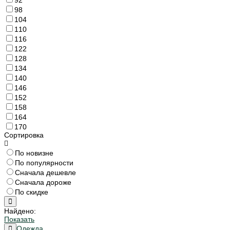
98
104
110
116
122
128
134
140
146
152
158
164
170
Сортировка
По новизне
По популярности
Сначала дешевле
Сначала дороже
По скидке
Найдено:
Показать
Одежда