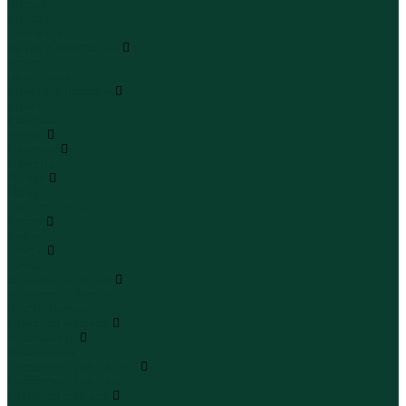
Шапки
Шарфы
Перчатки
Кепки и бейсболки
Кепки
Бейсболки
Шляпы и панамы
Шляпы
Панамы
Белье
Пижамы
Пижамы
Майки
Майки
Бюстгальтеры
Носки
Носки
Трусы
Трусы
Комплекты белья
Комплекты белья
Бюстгальтеры
Пляжная одежда
Купальники
Купальники
Плавательные шорты
Плавательные шорты
Пляжная одежда