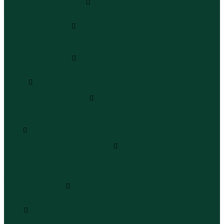
Леггинсы и велосипедки
Леггинсы
Велосипедки
Пиджаки и костюмы
Пиджаки
Костюмы
Жакеты
Платья и сарафаны
Платья
Сарафаны
Туники
Туники
Толстовки худи свитшоты
Толстовки
Худи
Свитшоты
Топы
Топы
Футболки поло майки лонгсливы
Футболки
Поло
Майки
Лонгсливы
Шорты и бермуды
Шорты
Бермуды
Юбки
Юбки мини