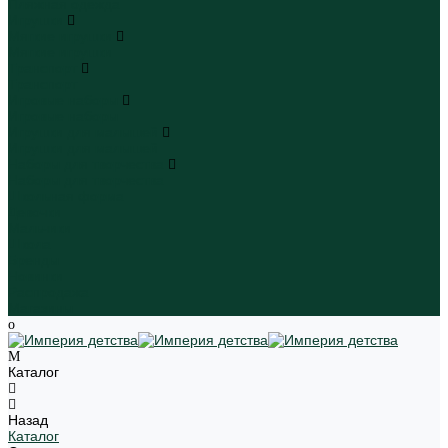
Пляжная одежда
Игрушки
Мягкие игрушки
Мягкие игрушки
Транспорт
Транспорт
Игровые наборы
Игровые наборы
Игрушки для малышей
Игрушки для малышей
Наборы для творчества
Наборы для творчества
Школьная форма
Девочки
Мальчики
Школа
Бренды
Новинки
Распродажа
Магазины
Каталог
Назад
Каталог