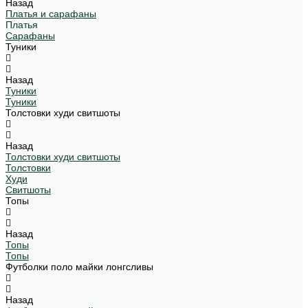
Назад
Платья и сарафаны
Платья
Сарафаны
Туники
Назад
Туники
Туники
Толстовки худи свитшоты
Назад
Толстовки худи свитшоты
Толстовки
Худи
Свитшоты
Топы
Назад
Топы
Топы
Футболки поло майки лонгсливы
Назад