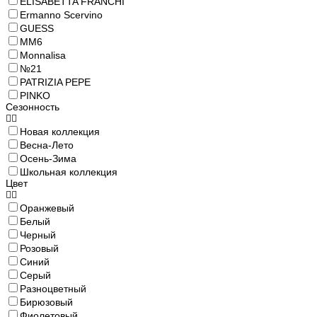
ELISABETTA FRANCHI
Ermanno Scervino
GUESS
MM6
Monnalisa
№21
PATRIZIA PEPE
PINKO
Сезонность
Новая коллекция
Весна-Лето
Осень-Зима
Школьная коллекция
Цвет
Оранжевый
Белый
Черный
Розовый
Синий
Серый
Разноцветный
Бирюзовый
Фиолетовый