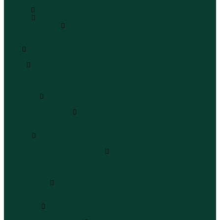
...
Каталог
Одежда
Блузы и рубашки
Блузы
Рубашки
Боди
Боди
Брюки
Брюки классические
Брюки спортивные
Брюки повседневные
Водолазки
Водолазки
Джинсы и джинсовки
Джинсы
Джинсовки
Жилеты
Жилеты
Кардиганы джемперы свитеры
Кардиганы
Джемперы
Свитеры
Комбинезоны
Комбинезоны
Полукомбинезоны
Комплекты
Комплекты одежды