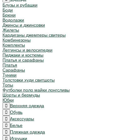
Блузы и рубашки
Боди
Брюки
Водолазки
Джинсы и джинсовки
Жилеты
Кардиганы джемперы свитеры
Комбинезоны
Комплекты
Леггинсы и велосипедки
Пиджаки и костюмы
Платья и сарафаны
Платья
Сарафаны
Туники
Толстовки худи свитшоты
Топы
Футболки поло майки лонгсливы
Шорты и бермуды
Юбки
Верхняя одежда
Обувь
Аксессуары
Белье
Пляжная одежда
Игрушки