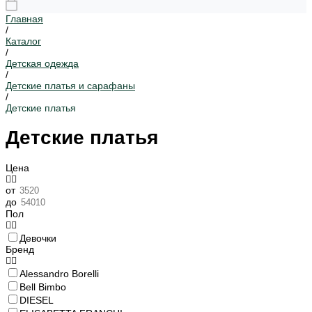
Главная
/
Каталог
/
Детская одежда
/
Детские платья и сарафаны
/
Детские платья
Детские платья
Цена
от
до
Пол
Девочки
Бренд
Alessandro Borelli
Bell Bimbo
DIESEL