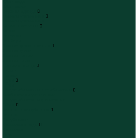
Юбки миди
Юбки макси
Верхняя одежда
Жилеты утепленные
Жилеты утепленные
Куртки и ветровки
Куртки
Ветровки
Бомберы
Зимние куртки и пальто
Зимние куртки
Зимние пальто
Зимние парки
Пальто и плащи
Плащи
Пальто
Шубы
Шубы
Полукомбинезоны и комбинезоны
Комбинезоны утепленные
Полукомбинезоны утепленные
Обувь
Ботинки и полуботинки
Ботинки
Полуботинки
Кроссовки и кеды
Кроссовки
Кеды