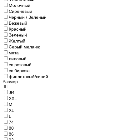
Молочный
Сиреневый
Черный / Зеленый
Бежевый
Красный
Зеленый
Желтый
Серый меланж
мята
лиловый
св.розовый
св.бирюза
фиолетовый/синий
Размер
JR
XXL
M
XL
L
74
80
86
92