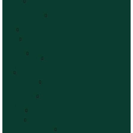
Сандалии
Сандалии
Сандалии
Сапоги и полусапоги
Сапоги
Полусапоги
Туфли
Туфли
Сланцы
Шлепанцы
Сланцы
Аксессуары
Галстуки и бабочки
Галстуки
Бабочки
Очки
Очки
Ремни и подтяжки
Ремни
Подтяжки
Сумки и рюкзаки
Сумки
Рюкзаки
Украшения
Украшения
Чемоданы
Чемоданы
Шапки шарфы и перчатки