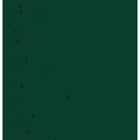
...
Каталог
Одежда
Блузы и рубашки
Блузы
Рубашки
Боди
Боди
Брюки
Брюки классические
Брюки спортивные
Брюки повседневные
Водолазки
Водолазки
Джинсы и джинсовки
Джинсы
Джинсовки
Жилеты
Жилеты
Кардиганы джемперы свитеры
Кардиганы
Джемперы
Свитеры
Комбинезоны
Комбинезоны
Полукомбинезоны
Комплекты
Комплекты одежды