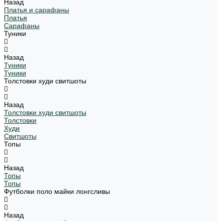
Назад
Платья и сарафаны
Платья
Сарафаны
Туники
Назад
Туники
Туники
Толстовки худи свитшоты
Назад
Толстовки худи свитшоты
Толстовки
Худи
Свитшоты
Топы
Назад
Топы
Топы
Футболки поло майки лонгсливы
Назад