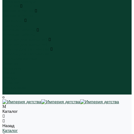
Пляжная одежда
Игрушки
Мягкие игрушки
Мягкие игрушки
Транспорт
Транспорт
Игровые наборы
Игровые наборы
Игрушки для малышей
Игрушки для малышей
Наборы для творчества
Наборы для творчества
Школьная форма
Девочки
Мальчики
Школа
Бренды
Новинки
Распродажа
Магазины
Каталог
Назад
Каталог