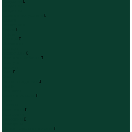
Сандалии
Сандалии
Сандалии
Сапоги и полусапоги
Сапоги
Полусапоги
Туфли
Туфли
Сланцы
Шлепанцы
Сланцы
Аксессуары
Галстуки и бабочки
Галстуки
Бабочки
Очки
Очки
Ремни и подтяжки
Ремни
Подтяжки
Сумки и рюкзаки
Сумки
Рюкзаки
Украшения
Украшения
Чемоданы
Чемоданы
Шапки шарфы и перчатки