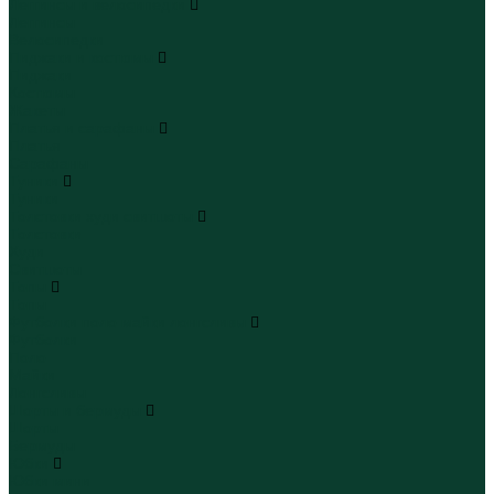
Леггинсы и велосипедки
Леггинсы
Велосипедки
Пиджаки и костюмы
Пиджаки
Костюмы
Жакеты
Платья и сарафаны
Платья
Сарафаны
Туники
Туники
Толстовки худи свитшоты
Толстовки
Худи
Свитшоты
Топы
Топы
Футболки поло майки лонгсливы
Футболки
Поло
Майки
Лонгсливы
Шорты и бермуды
Шорты
Бермуды
Юбки
Юбки мини