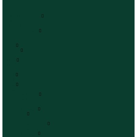
Шапки
Шарфы
Перчатки
Кепки и бейсболки
Кепки
Бейсболки
Шляпы и панамы
Шляпы
Панамы
Белье
Пижамы
Пижамы
Майки
Майки
Бюстгальтеры
Носки
Носки
Трусы
Трусы
Комплекты белья
Комплекты белья
Бюстгальтеры
Пляжная одежда
Купальники
Купальники
Плавательные шорты
Плавательные шорты
Пляжная одежда