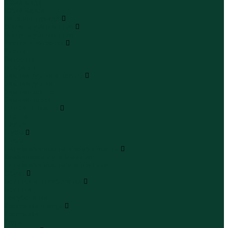
Юбки миди
Юбки макси
Верхняя одежда
Жилеты утепленные
Жилеты утепленные
Куртки и ветровки
Куртки
Ветровки
Бомберы
Зимние куртки и пальто
Зимние куртки
Зимние пальто
Зимние парки
Пальто и плащи
Плащи
Пальто
Шубы
Шубы
Полукомбинезоны и комбинезоны
Комбинезоны утепленные
Полукомбинезоны утепленные
Обувь
Ботинки и полуботинки
Ботинки
Полуботинки
Кроссовки и кеды
Кроссовки
Кеды