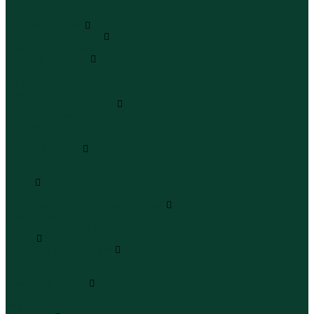
Юбки миди
Юбки макси
Верхняя одежда
Жилеты утепленные
Жилеты утепленные
Куртки и ветровки
Куртки
Ветровки
Бомберы
Зимние куртки и пальто
Зимние куртки
Зимние пальто
Зимние парки
Пальто и плащи
Плащи
Пальто
Шубы
Шубы
Полукомбинезоны и комбинезоны
Комбинезоны утепленные
Полукомбинезоны утепленные
Обувь
Ботинки и полуботинки
Ботинки
Полуботинки
Кроссовки и кеды
Кроссовки
Кеды