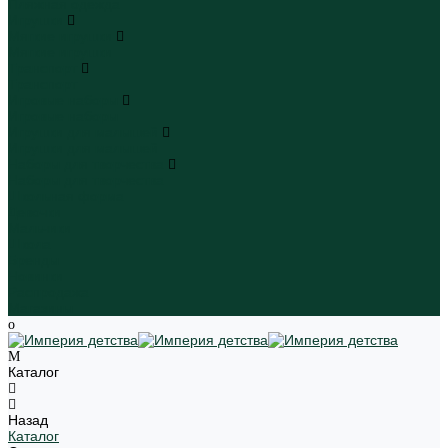
Пляжная одежда
Игрушки
Мягкие игрушки
Мягкие игрушки
Транспорт
Транспорт
Игровые наборы
Игровые наборы
Игрушки для малышей
Игрушки для малышей
Наборы для творчества
Наборы для творчества
Школьная форма
Девочки
Мальчики
Школа
Бренды
Новинки
Распродажа
Магазины
Каталог
Назад
Каталог