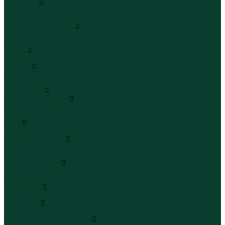
Сандалии
Сандалии
Сандалии
Сапоги и полусапоги
Сапоги
Полусапоги
Туфли
Туфли
Сланцы
Шлепанцы
Сланцы
Аксессуары
Галстуки и бабочки
Галстуки
Бабочки
Очки
Очки
Ремни и подтяжки
Ремни
Подтяжки
Сумки и рюкзаки
Сумки
Рюкзаки
Украшения
Украшения
Чемоданы
Чемоданы
Шапки шарфы и перчатки