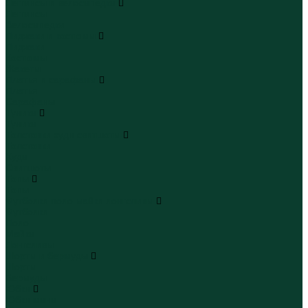
Леггинсы и велосипедки
Леггинсы
Велосипедки
Пиджаки и костюмы
Пиджаки
Костюмы
Жакеты
Платья и сарафаны
Платья
Сарафаны
Туники
Туники
Толстовки худи свитшоты
Толстовки
Худи
Свитшоты
Топы
Топы
Футболки поло майки лонгсливы
Футболки
Поло
Майки
Лонгсливы
Шорты и бермуды
Шорты
Бермуды
Юбки
Юбки мини