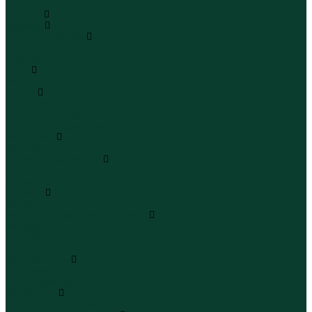
...
Каталог
Одежда
Блузы и рубашки
Блузы
Рубашки
Боди
Боди
Брюки
Брюки классические
Брюки спортивные
Брюки повседневные
Водолазки
Водолазки
Джинсы и джинсовки
Джинсы
Джинсовки
Жилеты
Жилеты
Кардиганы джемперы свитеры
Кардиганы
Джемперы
Свитеры
Комбинезоны
Комбинезоны
Полукомбинезоны
Комплекты
Комплекты одежды