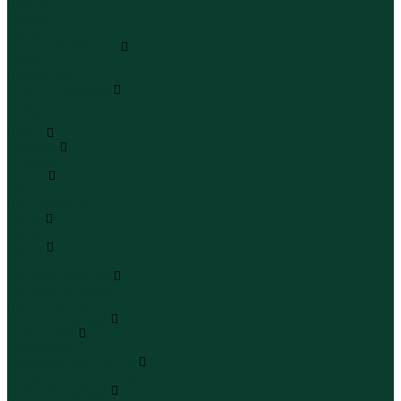
Шапки
Шарфы
Перчатки
Кепки и бейсболки
Кепки
Бейсболки
Шляпы и панамы
Шляпы
Панамы
Белье
Пижамы
Пижамы
Майки
Майки
Бюстгальтеры
Носки
Носки
Трусы
Трусы
Комплекты белья
Комплекты белья
Бюстгальтеры
Пляжная одежда
Купальники
Купальники
Плавательные шорты
Плавательные шорты
Пляжная одежда