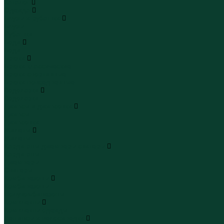
Каталог
Одежда
Блузы и рубашки
Блузы
Рубашки
Боди
Боди
Брюки
Брюки классические
Брюки спортивные
Брюки повседневные
Водолазки
Водолазки
Джинсы и джинсовки
Джинсы
Джинсовки
Жилеты
Жилеты
Кардиганы джемперы свитеры
Кардиганы
Джемперы
Свитеры
Комбинезоны
Комбинезоны
Полукомбинезоны
Комплекты
Комплекты одежды
Леггинсы и велосипедки