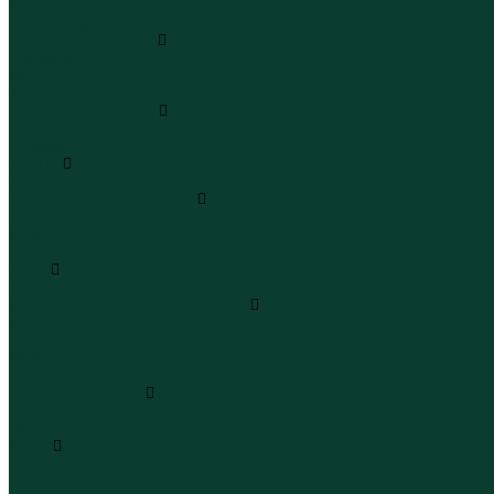
Леггинсы
Велосипедки
Пиджаки и костюмы
Пиджаки
Костюмы
Жакеты
Платья и сарафаны
Платья
Сарафаны
Туники
Туники
Толстовки худи свитшоты
Толстовки
Худи
Свитшоты
Топы
Топы
Футболки поло майки лонгсливы
Футболки
Поло
Майки
Лонгсливы
Шорты и бермуды
Шорты
Бермуды
Юбки
Юбки мини
Юбки миди