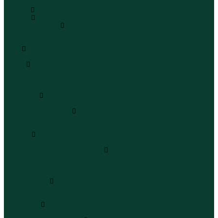
...
Каталог
Одежда
Блузы и рубашки
Блузы
Рубашки
Боди
Боди
Брюки
Брюки классические
Брюки спортивные
Брюки повседневные
Водолазки
Водолазки
Джинсы и джинсовки
Джинсы
Джинсовки
Жилеты
Жилеты
Кардиганы джемперы свитеры
Кардиганы
Джемперы
Свитеры
Комбинезоны
Комбинезоны
Полукомбинезоны
Комплекты
Комплекты одежды