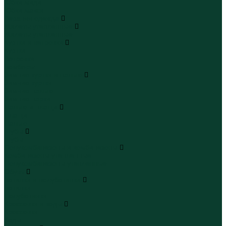
Юбки миди
Юбки макси
Верхняя одежда
Жилеты утепленные
Жилеты утепленные
Куртки и ветровки
Куртки
Ветровки
Бомберы
Зимние куртки и пальто
Зимние куртки
Зимние пальто
Зимние парки
Пальто и плащи
Плащи
Пальто
Шубы
Шубы
Полукомбинезоны и комбинезоны
Комбинезоны утепленные
Полукомбинезоны утепленные
Обувь
Ботинки и полуботинки
Ботинки
Полуботинки
Кроссовки и кеды
Кроссовки
Кеды