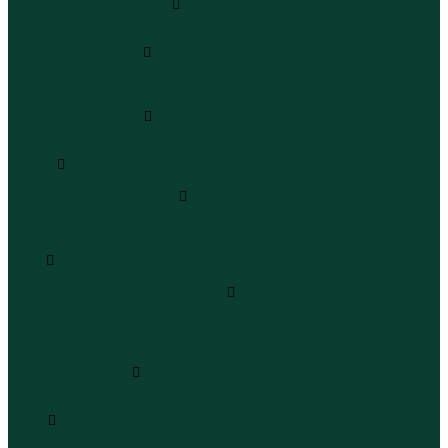
Леггинсы и велосипедки
Леггинсы
Велосипедки
Пиджаки и костюмы
Пиджаки
Костюмы
Жакеты
Платья и сарафаны
Платья
Сарафаны
Туники
Туники
Толстовки худи свитшоты
Толстовки
Худи
Свитшоты
Топы
Топы
Футболки поло майки лонгсливы
Футболки
Поло
Майки
Лонгсливы
Шорты и бермуды
Шорты
Бермуды
Юбки
Юбки мини