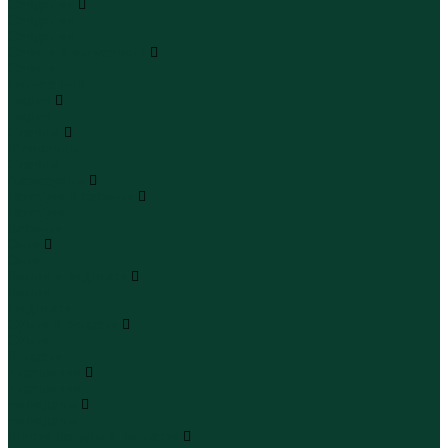
Сандалии
Сандалии
Сандалии
Сапоги и полусапоги
Сапоги
Полусапоги
Туфли
Туфли
Сланцы
Шлепанцы
Сланцы
Аксессуары
Галстуки и бабочки
Галстуки
Бабочки
Очки
Очки
Ремни и подтяжки
Ремни
Подтяжки
Сумки и рюкзаки
Сумки
Рюкзаки
Украшения
Украшения
Чемоданы
Чемоданы
Шапки шарфы и перчатки