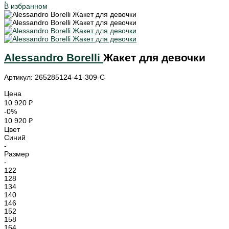
В избранном
Alessandro Borelli
Жакет для девочки
Артикул: 265285124-41-309-С
Цена
10 920 ₽
-0%
10 920 ₽
Цвет
Синий
-
Размер
-
122
128
134
140
146
152
158
164