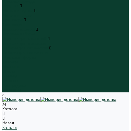
Пляжная одежда
Игрушки
Мягкие игрушки
Мягкие игрушки
Транспорт
Транспорт
Игровые наборы
Игровые наборы
Игрушки для малышей
Игрушки для малышей
Наборы для творчества
Наборы для творчества
Школьная форма
Девочки
Мальчики
Школа
Бренды
Новинки
Распродажа
Магазины
Каталог
Назад
Каталог