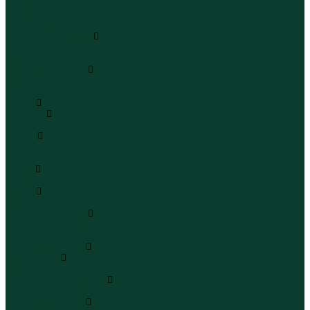
Шапки
Шарфы
Перчатки
Кепки и бейсболки
Кепки
Бейсболки
Шляпы и панамы
Шляпы
Панамы
Белье
Пижамы
Пижамы
Майки
Майки
Бюстгальтеры
Носки
Носки
Трусы
Трусы
Комплекты белья
Комплекты белья
Бюстгальтеры
Пляжная одежда
Купальники
Купальники
Плавательные шорты
Плавательные шорты
Пляжная одежда