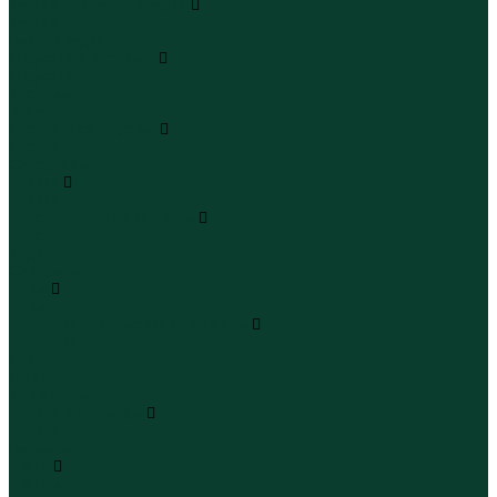
Леггинсы и велосипедки
Леггинсы
Велосипедки
Пиджаки и костюмы
Пиджаки
Костюмы
Жакеты
Платья и сарафаны
Платья
Сарафаны
Туники
Туники
Толстовки худи свитшоты
Толстовки
Худи
Свитшоты
Топы
Топы
Футболки поло майки лонгсливы
Футболки
Поло
Майки
Лонгсливы
Шорты и бермуды
Шорты
Бермуды
Юбки
Юбки мини