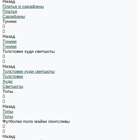
Назад
Платья и сарафаны
Платья
Сарафаны
Туники
Назад
Туники
Туники
Толстовки худи свитшоты
Назад
Толстовки худи свитшоты
Толстовки
Худи
Свитшоты
Топы
Назад
Топы
Топы
Футболки поло майки лонгсливы
Назад