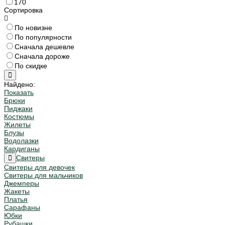
170
Сортировка
По новизне
По популярности
Сначала дешевле
Сначала дороже
По скидке
Найдено:
Показать
Брюки
Пиджаки
Костюмы
Жилеты
Блузы
Водолазки
Кардиганы
Свитеры
Свитеры для девочек
Свитеры для мальчиков
Джемперы
Жакеты
Платья
Сарафаны
Юбки
Рубашки