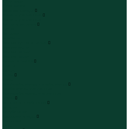
Юбки миди
Юбки макси
Верхняя одежда
Жилеты утепленные
Жилеты утепленные
Куртки и ветровки
Куртки
Ветровки
Бомберы
Зимние куртки и пальто
Зимние куртки
Зимние пальто
Зимние парки
Пальто и плащи
Плащи
Пальто
Шубы
Шубы
Полукомбинезоны и комбинезоны
Комбинезоны утепленные
Полукомбинезоны утепленные
Обувь
Ботинки и полуботинки
Ботинки
Полуботинки
Кроссовки и кеды
Кроссовки
Кеды