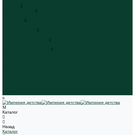
Пляжная одежда
Игрушки
Мягкие игрушки
Мягкие игрушки
Транспорт
Транспорт
Игровые наборы
Игровые наборы
Игрушки для малышей
Игрушки для малышей
Наборы для творчества
Наборы для творчества
Школьная форма
Девочки
Мальчики
Школа
Бренды
Новинки
Распродажа
Магазины
Каталог
Назад
Каталог