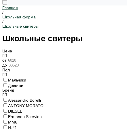
Главная
/
Школьная форма
/
Школьные свитеры
Школьные свитеры
Цена
от
до
Пол
Мальчики
Девочки
Бренд
Alessandro Borelli
ANTONY MORATO
DIESEL
Ermanno Scervino
MM6
№21