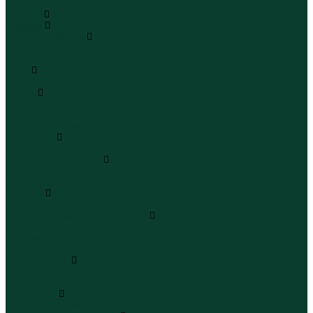
...
Каталог
Одежда
Блузы и рубашки
Блузы
Рубашки
Боди
Боди
Брюки
Брюки классические
Брюки спортивные
Брюки повседневные
Водолазки
Водолазки
Джинсы и джинсовки
Джинсы
Джинсовки
Жилеты
Жилеты
Кардиганы джемперы свитеры
Кардиганы
Джемперы
Свитеры
Комбинезоны
Комбинезоны
Полукомбинезоны
Комплекты
Комплекты одежды