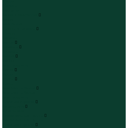
Шапки
Шарфы
Перчатки
Кепки и бейсболки
Кепки
Бейсболки
Шляпы и панамы
Шляпы
Панамы
Белье
Пижамы
Пижамы
Майки
Майки
Бюстгальтеры
Носки
Носки
Трусы
Трусы
Комплекты белья
Комплекты белья
Бюстгальтеры
Пляжная одежда
Купальники
Купальники
Плавательные шорты
Плавательные шорты
Пляжная одежда