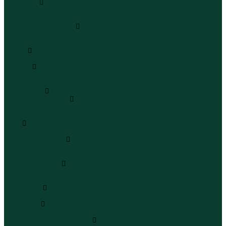
Сандалии
Сандалии
Сандалии
Сапоги и полусапоги
Сапоги
Полусапоги
Туфли
Туфли
Сланцы
Шлепанцы
Сланцы
Аксессуары
Галстуки и бабочки
Галстуки
Бабочки
Очки
Очки
Ремни и подтяжки
Ремни
Подтяжки
Сумки и рюкзаки
Сумки
Рюкзаки
Украшения
Украшения
Чемоданы
Чемоданы
Шапки шарфы и перчатки