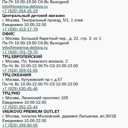
Пн-Пт 10.00-19.00 Cб-Вс Выходной
info@imperiya-detstva.ru
+7 (925) 054-25-29
Центральный детский магазин
г. Москва, Театральный проезд, 5/1, 1 этаж
Ежедневно 10.00-22.00
+7 (495) 419-17-78
ОФИС
г. Москва, Большой Каретный пер., д. 22, стр. 3, эт. 1
Пн-Пт 10.00-19.00 Cб-Вс Выходной
info@imperiya-detstva.ru
+7 (926) 701-79-70
ТРЦ ЕВРОПЕЙСКИЙ
г. Москва, Пл. Киевского вокзала, 2
Пн-Чт, Вс 10.00-22.00 Пт-Сб 10.00-23.00
+7 (916) 359-01-05
ТРЦ ОКЕАНИЯ
г. Москва, Кутузовский пр-т, д.57
Пн-Чт, Вс 10.00-22.00 Пт-Сб 10.00-23.00
+7 (929) 630-45-46
ТРЦ РИО
г. Москва, Ленинский проспект, 109
Ежедневно 10:00-22:00
+7 (925) 302-25-44
VNUKOVO PREMIUM OUTLET
г. Москва, поселок Московский, деревня Лапшинка, вл.30/1В
Ежедневно 10.00-22.00
+7 (925) 349-80-05