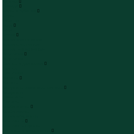
Каталог
Одежда
Блузы и рубашки
Блузы
Рубашки
Боди
Боди
Брюки
Брюки классические
Брюки спортивные
Брюки повседневные
Водолазки
Водолазки
Джинсы и джинсовки
Джинсы
Джинсовки
Жилеты
Жилеты
Кардиганы джемперы свитеры
Кардиганы
Джемперы
Свитеры
Комбинезоны
Комбинезоны
Полукомбинезоны
Комплекты
Комплекты одежды
Леггинсы и велосипедки