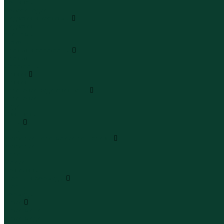
Леггинсы
Велосипедки
Пиджаки и костюмы
Пиджаки
Костюмы
Жакеты
Платья и сарафаны
Платья
Сарафаны
Туники
Туники
Толстовки худи свитшоты
Толстовки
Худи
Свитшоты
Топы
Топы
Футболки поло майки лонгсливы
Футболки
Поло
Майки
Лонгсливы
Шорты и бермуды
Шорты
Бермуды
Юбки
Юбки мини
Юбки миди