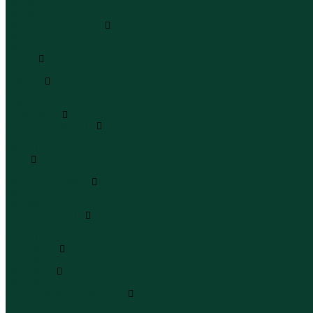
Сандалии
Сандалии
Сапоги и полусапоги
Сапоги
Полусапоги
Туфли
Туфли
Сланцы
Шлепанцы
Сланцы
Аксессуары
Галстуки и бабочки
Галстуки
Бабочки
Очки
Очки
Ремни и подтяжки
Ремни
Подтяжки
Сумки и рюкзаки
Сумки
Рюкзаки
Украшения
Украшения
Чемоданы
Чемоданы
Шапки шарфы и перчатки
Шапки