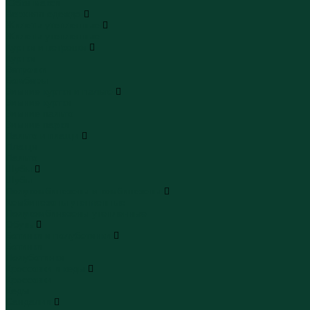
Юбки макси
Верхняя одежда
Жилеты утепленные
Жилеты утепленные
Куртки и ветровки
Куртки
Ветровки
Бомберы
Зимние куртки и пальто
Зимние куртки
Зимние пальто
Зимние парки
Пальто и плащи
Плащи
Пальто
Шубы
Шубы
Полукомбинезоны и комбинезоны
Комбинезоны утепленные
Полукомбинезоны утепленные
Обувь
Ботинки и полуботинки
Ботинки
Полуботинки
Кроссовки и кеды
Кроссовки
Кеды
Сандалии