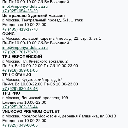
Пн-Пт 10.00-19.00 Cб-Вс Выходной
info@imperiya-detstva.ru
+7 (925) 054-25-29
Центральный детский магазин
г. Москва, Театральный проезд, 5/1, 1 этаж
Ежедневно 10.00-22.00
+7 (495) 419-17-78
ОФИС
г. Москва, Большой Каретный пер., д. 22, стр. 3, эт. 1
Пн-Пт 10.00-19.00 Cб-Вс Выходной
info@imperiya-detstva.ru
+7 (926) 701-79-70
ТРЦ ЕВРОПЕЙСКИЙ
г. Москва, Пл. Киевского вокзала, 2
Пн-Чт, Вс 10.00-22.00 Пт-Сб 10.00-23.00
+7 (916) 359-01-05
ТРЦ ОКЕАНИЯ
г. Москва, Кутузовский пр-т, д.57
Пн-Чт, Вс 10.00-22.00 Пт-Сб 10.00-23.00
+7 (929) 630-45-46
ТРЦ РИО
г. Москва, Ленинский проспект, 109
Ежедневно 10:00-22:00
+7 (925) 302-25-44
VNUKOVO PREMIUM OUTLET
г. Москва, поселок Московский, деревня Лапшинка, вл.30/1В
Ежедневно 10.00-22.00
+7 (925) 349-80-05