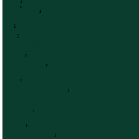
Каталог
Одежда
Блузы и рубашки
Блузы
Рубашки
Боди
Боди
Брюки
Брюки классические
Брюки спортивные
Брюки повседневные
Водолазки
Водолазки
Джинсы и джинсовки
Джинсы
Джинсовки
Жилеты
Жилеты
Кардиганы джемперы свитеры
Кардиганы
Джемперы
Свитеры
Комбинезоны
Комбинезоны
Полукомбинезоны
Комплекты
Комплекты одежды
Леггинсы и велосипедки