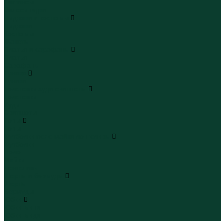
Леггинсы
Велосипедки
Пиджаки и костюмы
Пиджаки
Костюмы
Жакеты
Платья и сарафаны
Платья
Сарафаны
Туники
Туники
Толстовки худи свитшоты
Толстовки
Худи
Свитшоты
Топы
Топы
Футболки поло майки лонгсливы
Футболки
Поло
Майки
Лонгсливы
Шорты и бермуды
Шорты
Бермуды
Юбки
Юбки мини
Юбки миди