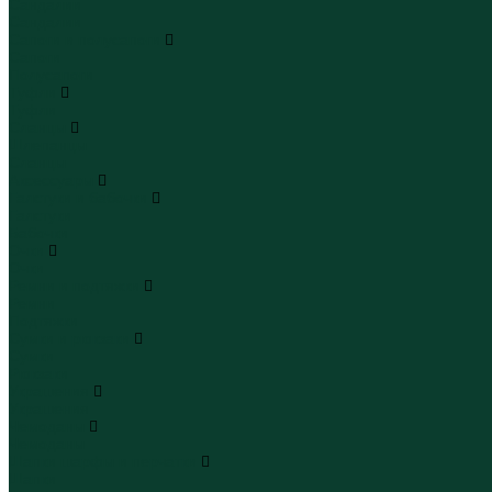
Сандалии
Сандалии
Сапоги и полусапоги
Сапоги
Полусапоги
Туфли
Туфли
Сланцы
Шлепанцы
Сланцы
Аксессуары
Галстуки и бабочки
Галстуки
Бабочки
Очки
Очки
Ремни и подтяжки
Ремни
Подтяжки
Сумки и рюкзаки
Сумки
Рюкзаки
Украшения
Украшения
Чемоданы
Чемоданы
Шапки шарфы и перчатки
Шапки