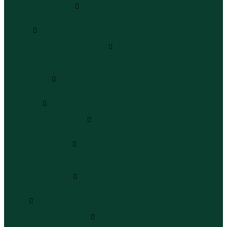
Джинсы и джинсовки
Джинсы
Джинсовки
Жилеты
Жилеты
Кардиганы джемперы свитеры
Кардиганы
Джемперы
Свитеры
Комбинезоны
Комбинезоны
Полукомбинезоны
Комплекты
Комплекты одежды
Леггинсы и велосипедки
Леггинсы
Велосипедки
Пиджаки и костюмы
Пиджаки
Костюмы
Жакеты
Платья и сарафаны
Платья
Сарафаны
Туники
Туники
Толстовки худи свитшоты
Толстовки