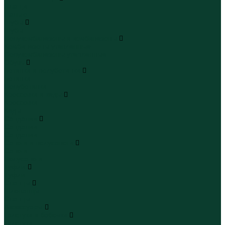
Плащи
Пальто
Шубы
Шубы
Полукомбинезоны и комбинезоны
Комбинезоны утепленные
Полукомбинезоны утепленные
Обувь
Ботинки и полуботинки
Ботинки
Полуботинки
Кроссовки и кеды
Кроссовки
Кеды
Сандалии
Сандалии
Сандалии
Сапоги и полусапоги
Сапоги
Полусапоги
Туфли
Туфли
Сланцы
Шлепанцы
Сланцы
Аксессуары
Галстуки и бабочки
Галстуки