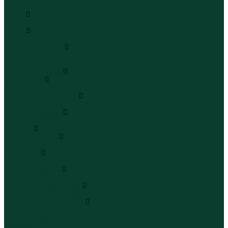
Бюстгальтеры
Носки
Носки
Трусы
Трусы
Комплекты белья
Комплекты белья
Бюстгальтеры
Пляжная одежда
Купальники
Купальники
Плавательные шорты
Плавательные шорты
Пляжная одежда
Пляжная одежда
Игрушки
Мягкие игрушки
Мягкие игрушки
Транспорт
Транспорт
Игровые наборы
Игровые наборы
Игрушки для малышей
Игрушки для малышей
Наборы для творчества
Наборы для творчества
Школьная форма
Девочки