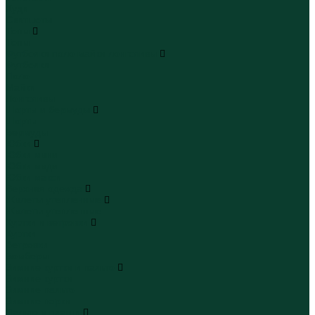
Худи
Свитшоты
Топы
Топы
Футболки поло майки лонгсливы
Футболки
Поло
Майки
Лонгсливы
Шорты и бермуды
Шорты
Бермуды
Юбки
Юбки мини
Юбки миди
Юбки макси
Верхняя одежда
Жилеты утепленные
Жилеты утепленные
Куртки и ветровки
Куртки
Ветровки
Бомберы
Зимние куртки и пальто
Зимние куртки
Зимние пальто
Зимние парки
Пальто и плащи