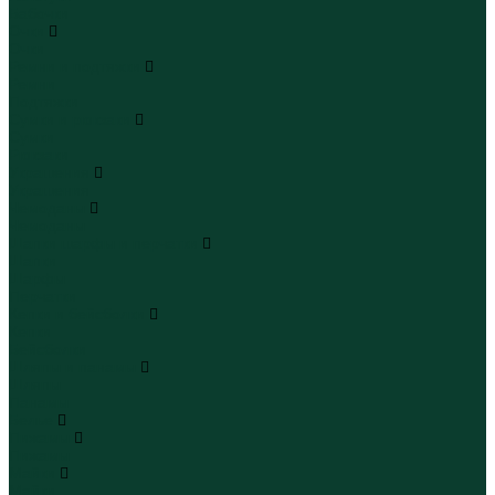
Бабочки
Очки
Очки
Ремни и подтяжки
Ремни
Подтяжки
Сумки и рюкзаки
Сумки
Рюкзаки
Украшения
Украшения
Чемоданы
Чемоданы
Шапки шарфы и перчатки
Шапки
Шарфы
Перчатки
Кепки и бейсболки
Кепки
Бейсболки
Шляпы и панамы
Шляпы
Панамы
Белье
Пижамы
Пижамы
Майки
Майки