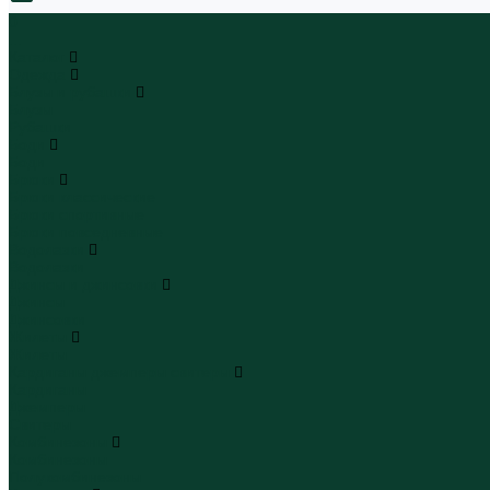
0
...
Каталог
Одежда
Блузы и рубашки
Блузы
Рубашки
Боди
Боди
Брюки
Брюки классические
Брюки спортивные
Брюки повседневные
Водолазки
Водолазки
Джинсы и джинсовки
Джинсы
Джинсовки
Жилеты
Жилеты
Кардиганы джемперы свитеры
Кардиганы
Джемперы
Свитеры
Комбинезоны
Комбинезоны
Полукомбинезоны