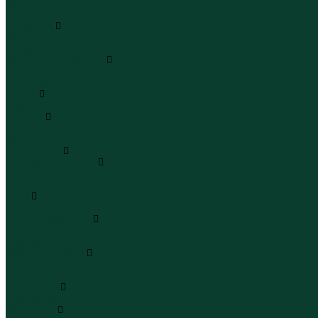
Кроссовки
Кеды
Сандалии
Сандалии
Сандалии
Сапоги и полусапоги
Сапоги
Полусапоги
Туфли
Туфли
Сланцы
Шлепанцы
Сланцы
Аксессуары
Галстуки и бабочки
Галстуки
Бабочки
Очки
Очки
Ремни и подтяжки
Ремни
Подтяжки
Сумки и рюкзаки
Сумки
Рюкзаки
Украшения
Украшения
Чемоданы