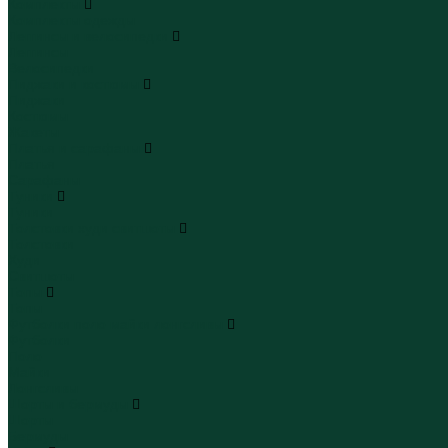
Комплекты
Комплекты одежды
Леггинсы и велосипедки
Леггинсы
Велосипедки
Пиджаки и костюмы
Пиджаки
Костюмы
Жакеты
Платья и сарафаны
Платья
Сарафаны
Туники
Туники
Толстовки худи свитшоты
Толстовки
Худи
Свитшоты
Топы
Топы
Футболки поло майки лонгсливы
Футболки
Поло
Майки
Лонгсливы
Шорты и бермуды
Шорты
Бермуды