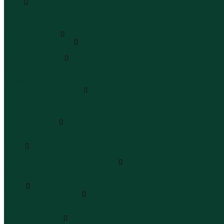
Юбки
Юбки мини
Юбки миди
Юбки макси
Верхняя одежда
Жилеты утепленные
Жилеты утепленные
Куртки и ветровки
Куртки
Ветровки
Бомберы
Зимние куртки и пальто
Зимние куртки
Зимние пальто
Зимние парки
Пальто и плащи
Плащи
Пальто
Шубы
Шубы
Полукомбинезоны и комбинезоны
Комбинезоны утепленные
Полукомбинезоны утепленные
Обувь
Ботинки и полуботинки
Ботинки
Полуботинки
Кроссовки и кеды