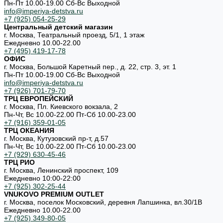
Пн-Пт 10.00-19.00 Cб-Вс Выходной
info@imperiya-detstva.ru
+7 (925) 054-25-29
Центральный детский магазин
г. Москва, Театральный проезд, 5/1, 1 этаж
Ежедневно 10.00-22.00
+7 (495) 419-17-78
ОФИС
г. Москва, Большой Каретный пер., д. 22, стр. 3, эт. 1
Пн-Пт 10.00-19.00 Cб-Вс Выходной
info@imperiya-detstva.ru
+7 (926) 701-79-70
ТРЦ ЕВРОПЕЙСКИЙ
г. Москва, Пл. Киевского вокзала, 2
Пн-Чт, Вс 10.00-22.00 Пт-Сб 10.00-23.00
+7 (916) 359-01-05
ТРЦ ОКЕАНИЯ
г. Москва, Кутузовский пр-т, д.57
Пн-Чт, Вс 10.00-22.00 Пт-Сб 10.00-23.00
+7 (929) 630-45-46
ТРЦ РИО
г. Москва, Ленинский проспект, 109
Ежедневно 10:00-22:00
+7 (925) 302-25-44
VNUKOVO PREMIUM OUTLET
г. Москва, поселок Московский, деревня Лапшинка, вл.30/1В
Ежедневно 10.00-22.00
+7 (925) 349-80-05