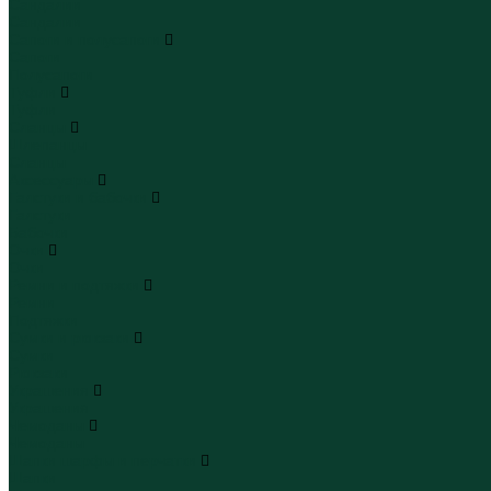
Сандалии
Сандалии
Сапоги и полусапоги
Сапоги
Полусапоги
Туфли
Туфли
Сланцы
Шлепанцы
Сланцы
Аксессуары
Галстуки и бабочки
Галстуки
Бабочки
Очки
Очки
Ремни и подтяжки
Ремни
Подтяжки
Сумки и рюкзаки
Сумки
Рюкзаки
Украшения
Украшения
Чемоданы
Чемоданы
Шапки шарфы и перчатки
Шапки