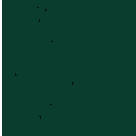
Юбки макси
Верхняя одежда
Жилеты утепленные
Жилеты утепленные
Куртки и ветровки
Куртки
Ветровки
Бомберы
Зимние куртки и пальто
Зимние куртки
Зимние пальто
Зимние парки
Пальто и плащи
Плащи
Пальто
Шубы
Шубы
Полукомбинезоны и комбинезоны
Комбинезоны утепленные
Полукомбинезоны утепленные
Обувь
Ботинки и полуботинки
Ботинки
Полуботинки
Кроссовки и кеды
Кроссовки
Кеды
Сандалии