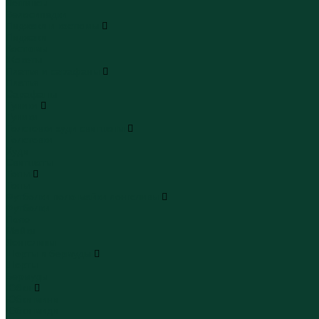
Леггинсы
Велосипедки
Пиджаки и костюмы
Пиджаки
Костюмы
Жакеты
Платья и сарафаны
Платья
Сарафаны
Туники
Туники
Толстовки худи свитшоты
Толстовки
Худи
Свитшоты
Топы
Топы
Футболки поло майки лонгсливы
Футболки
Поло
Майки
Лонгсливы
Шорты и бермуды
Шорты
Бермуды
Юбки
Юбки мини
Юбки миди