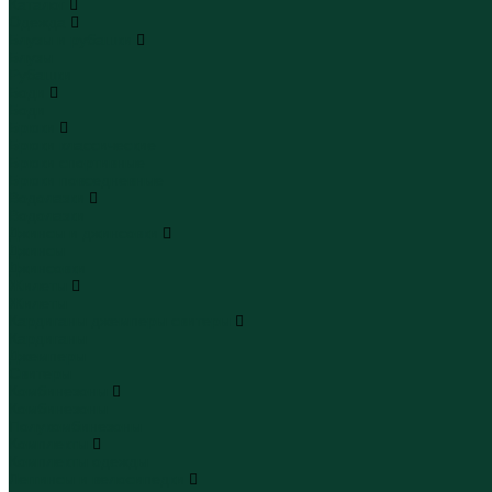
Каталог
Одежда
Блузы и рубашки
Блузы
Рубашки
Боди
Боди
Брюки
Брюки классические
Брюки спортивные
Брюки повседневные
Водолазки
Водолазки
Джинсы и джинсовки
Джинсы
Джинсовки
Жилеты
Жилеты
Кардиганы джемперы свитеры
Кардиганы
Джемперы
Свитеры
Комбинезоны
Комбинезоны
Полукомбинезоны
Комплекты
Комплекты одежды
Леггинсы и велосипедки