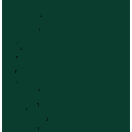
Шапки
Шарфы
Перчатки
Кепки и бейсболки
Кепки
Бейсболки
Шляпы и панамы
Шляпы
Панамы
Белье
Пижамы
Пижамы
Майки
Майки
Бюстгальтеры
Носки
Носки
Трусы
Трусы
Комплекты белья
Комплекты белья
Бюстгальтеры
Пляжная одежда
Купальники
Купальники
Плавательные шорты
Плавательные шорты
Пляжная одежда