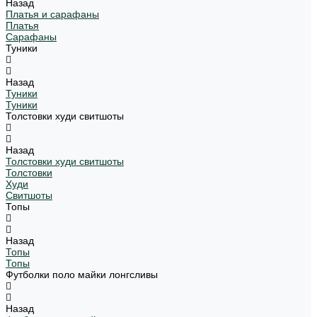
Назад
Платья и сарафаны
Платья
Сарафаны
Туники
Назад
Туники
Туники
Толстовки худи свитшоты
Назад
Толстовки худи свитшоты
Толстовки
Худи
Свитшоты
Топы
Назад
Топы
Топы
Футболки поло майки лонгсливы
Назад