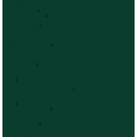
Юбки миди
Юбки макси
Верхняя одежда
Жилеты утепленные
Жилеты утепленные
Куртки и ветровки
Куртки
Ветровки
Бомберы
Зимние куртки и пальто
Зимние куртки
Зимние пальто
Зимние парки
Пальто и плащи
Плащи
Пальто
Шубы
Шубы
Полукомбинезоны и комбинезоны
Комбинезоны утепленные
Полукомбинезоны утепленные
Обувь
Ботинки и полуботинки
Ботинки
Полуботинки
Кроссовки и кеды
Кроссовки
Кеды