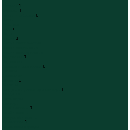
...
Каталог
Одежда
Блузы и рубашки
Блузы
Рубашки
Боди
Боди
Брюки
Брюки классические
Брюки спортивные
Брюки повседневные
Водолазки
Водолазки
Джинсы и джинсовки
Джинсы
Джинсовки
Жилеты
Жилеты
Кардиганы джемперы свитеры
Кардиганы
Джемперы
Свитеры
Комбинезоны
Комбинезоны
Полукомбинезоны
Комплекты
Комплекты одежды