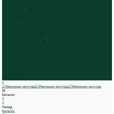
Пляжная одежда
Игрушки
Мягкие игрушки
Мягкие игрушки
Транспорт
Транспорт
Игровые наборы
Игровые наборы
Игрушки для малышей
Игрушки для малышей
Наборы для творчества
Наборы для творчества
Школьная форма
Девочки
Мальчики
Школа
Бренды
Новинки
Распродажа
Магазины
Каталог
Назад
Каталог