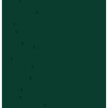
Сандалии
Сандалии
Сандалии
Сапоги и полусапоги
Сапоги
Полусапоги
Туфли
Туфли
Сланцы
Шлепанцы
Сланцы
Аксессуары
Галстуки и бабочки
Галстуки
Бабочки
Очки
Очки
Ремни и подтяжки
Ремни
Подтяжки
Сумки и рюкзаки
Сумки
Рюкзаки
Украшения
Украшения
Чемоданы
Чемоданы
Шапки шарфы и перчатки