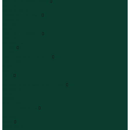
Леггинсы и велосипедки
Леггинсы
Велосипедки
Пиджаки и костюмы
Пиджаки
Костюмы
Жакеты
Платья и сарафаны
Платья
Сарафаны
Туники
Туники
Толстовки худи свитшоты
Толстовки
Худи
Свитшоты
Топы
Топы
Футболки поло майки лонгсливы
Футболки
Поло
Майки
Лонгсливы
Шорты и бермуды
Шорты
Бермуды
Юбки
Юбки мини