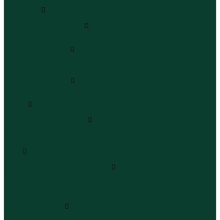
Полукомбинезоны
Комплекты
Комплекты одежды
Леггинсы и велосипедки
Леггинсы
Велосипедки
Пиджаки и костюмы
Пиджаки
Костюмы
Жакеты
Платья и сарафаны
Платья
Сарафаны
Туники
Туники
Толстовки худи свитшоты
Толстовки
Худи
Свитшоты
Топы
Топы
Футболки поло майки лонгсливы
Футболки
Поло
Майки
Лонгсливы
Шорты и бермуды
Шорты