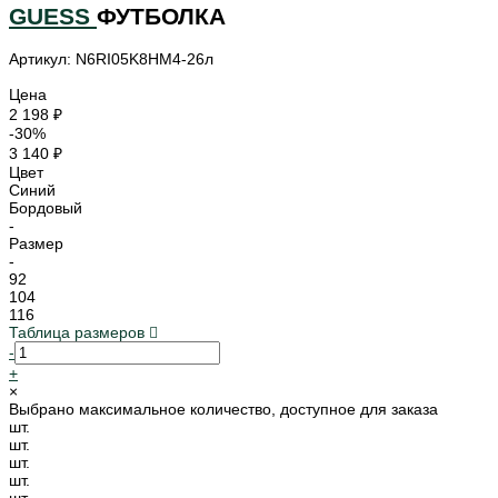
GUESS
ФУТБОЛКА
Артикул: N6RI05K8HM4-26л
Цена
2 198 ₽
-30%
3 140 ₽
Цвет
Синий
Бордовый
-
Размер
-
92
104
116
Таблица размеров
-
+
×
Выбрано максимальное количество, доступное для заказа
шт.
шт.
шт.
шт.
шт.