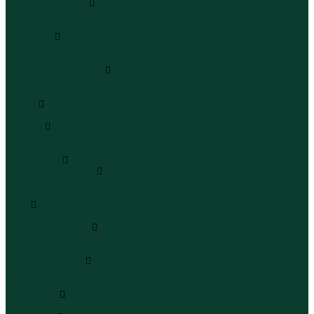
Кроссовки и кеды
Кроссовки
Кеды
Сандалии
Сандалии
Сандалии
Сапоги и полусапоги
Сапоги
Полусапоги
Туфли
Туфли
Сланцы
Шлепанцы
Сланцы
Аксессуары
Галстуки и бабочки
Галстуки
Бабочки
Очки
Очки
Ремни и подтяжки
Ремни
Подтяжки
Сумки и рюкзаки
Сумки
Рюкзаки
Украшения
Украшения