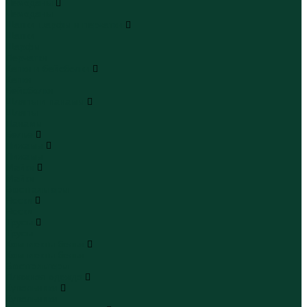
Чемоданы
Чемоданы
Шапки шарфы и перчатки
Шапки
Шарфы
Перчатки
Кепки и бейсболки
Кепки
Бейсболки
Шляпы и панамы
Шляпы
Панамы
Белье
Пижамы
Пижамы
Майки
Майки
Бюстгальтеры
Носки
Носки
Трусы
Трусы
Комплекты белья
Комплекты белья
Бюстгальтеры
Пляжная одежда
Купальники
Купальники