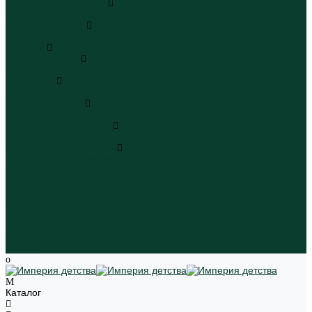
Плавательные шорты
Плавательные шорты
Пляжная одежда
Пляжная одежда
Игрушки
Мягкие игрушки
Мягкие игрушки
Транспорт
Транспорт
Игровые наборы
Игровые наборы
Игрушки для малышей
Игрушки для малышей
Наборы для творчества
Наборы для творчества
Школьная форма
Девочки
Мальчики
Школа
Бренды
Новинки
Распродажа
Магазины
Каталог