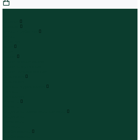
0
...
Каталог
Одежда
Блузы и рубашки
Блузы
Рубашки
Боди
Боди
Брюки
Брюки классические
Брюки спортивные
Брюки повседневные
Водолазки
Водолазки
Джинсы и джинсовки
Джинсы
Джинсовки
Жилеты
Жилеты
Кардиганы джемперы свитеры
Кардиганы
Джемперы
Свитеры
Комбинезоны
Комбинезоны