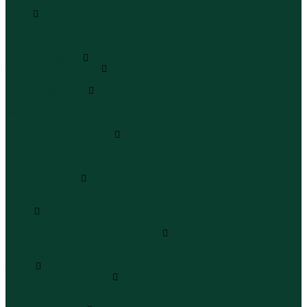
Бермуды
Юбки
Юбки мини
Юбки миди
Юбки макси
Верхняя одежда
Жилеты утепленные
Жилеты утепленные
Куртки и ветровки
Куртки
Ветровки
Бомберы
Зимние куртки и пальто
Зимние куртки
Зимние пальто
Зимние парки
Пальто и плащи
Плащи
Пальто
Шубы
Шубы
Полукомбинезоны и комбинезоны
Комбинезоны утепленные
Полукомбинезоны утепленные
Обувь
Ботинки и полуботинки
Ботинки
Полуботинки