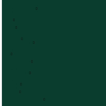
Сандалии
Сандалии
Сапоги и полусапоги
Сапоги
Полусапоги
Туфли
Туфли
Сланцы
Шлепанцы
Сланцы
Аксессуары
Галстуки и бабочки
Галстуки
Бабочки
Очки
Очки
Ремни и подтяжки
Ремни
Подтяжки
Сумки и рюкзаки
Сумки
Рюкзаки
Украшения
Украшения
Чемоданы
Чемоданы
Шапки шарфы и перчатки
Шапки