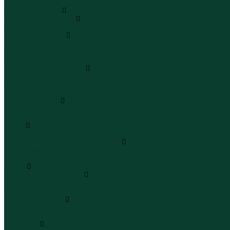
Юбки макси
Верхняя одежда
Жилеты утепленные
Жилеты утепленные
Куртки и ветровки
Куртки
Ветровки
Бомберы
Зимние куртки и пальто
Зимние куртки
Зимние пальто
Зимние парки
Пальто и плащи
Плащи
Пальто
Шубы
Шубы
Полукомбинезоны и комбинезоны
Комбинезоны утепленные
Полукомбинезоны утепленные
Обувь
Ботинки и полуботинки
Ботинки
Полуботинки
Кроссовки и кеды
Кроссовки
Кеды
Сандалии