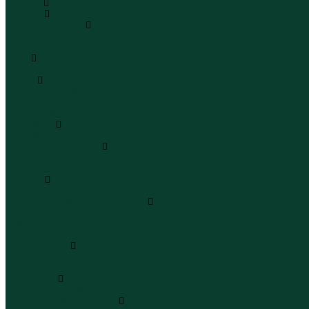
Каталог
Одежда
Блузы и рубашки
Блузы
Рубашки
Боди
Боди
Брюки
Брюки классические
Брюки спортивные
Брюки повседневные
Водолазки
Водолазки
Джинсы и джинсовки
Джинсы
Джинсовки
Жилеты
Жилеты
Кардиганы джемперы свитеры
Кардиганы
Джемперы
Свитеры
Комбинезоны
Комбинезоны
Полукомбинезоны
Комплекты
Комплекты одежды
Леггинсы и велосипедки