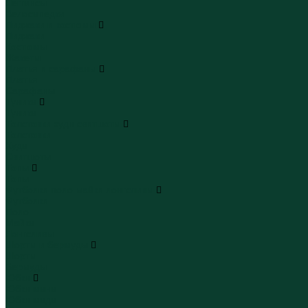
Леггинсы
Велосипедки
Пиджаки и костюмы
Пиджаки
Костюмы
Жакеты
Платья и сарафаны
Платья
Сарафаны
Туники
Туники
Толстовки худи свитшоты
Толстовки
Худи
Свитшоты
Топы
Топы
Футболки поло майки лонгсливы
Футболки
Поло
Майки
Лонгсливы
Шорты и бермуды
Шорты
Бермуды
Юбки
Юбки мини
Юбки миди