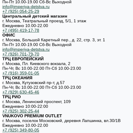
Пн-Пт 10.00-19.00 Cб-Вс Выходной
info@imperiya-detstva.ru
+7 (925) 054-25-29
Центральный детский магазин
г. Москва, Театральный проезд, 5/1, 1 этаж
Ежедневно 10.00-22.00
+7 (495) 419-17-78
ОФИС
г. Москва, Большой Каретный пер., д. 22, стр. 3, эт. 1
Пн-Пт 10.00-19.00 Cб-Вс Выходной
info@imperiya-detstva.ru
+7 (926) 701-79-70
ТРЦ ЕВРОПЕЙСКИЙ
г. Москва, Пл. Киевского вокзала, 2
Пн-Чт, Вс 10.00-22.00 Пт-Сб 10.00-23.00
+7 (916) 359-01-05
ТРЦ ОКЕАНИЯ
г. Москва, Кутузовский пр-т, д.57
Пн-Чт, Вс 10.00-22.00 Пт-Сб 10.00-23.00
+7 (929) 630-45-46
ТРЦ РИО
г. Москва, Ленинский проспект, 109
Ежедневно 10:00-22:00
+7 (925) 302-25-44
VNUKOVO PREMIUM OUTLET
г. Москва, поселок Московский, деревня Лапшинка, вл.30/1В
Ежедневно 10.00-22.00
+7 (925) 349-80-05