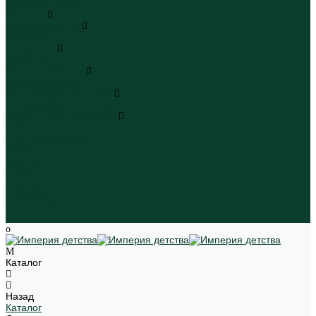
Пляжная одежда
Игрушки
Мягкие игрушки
Мягкие игрушки
Транспорт
Транспорт
Игровые наборы
Игровые наборы
Игрушки для малышей
Игрушки для малышей
Наборы для творчества
Наборы для творчества
Школьная форма
Девочки
Мальчики
Школа
Бренды
Новинки
Распродажа
Магазины
Каталог
Назад
Каталог