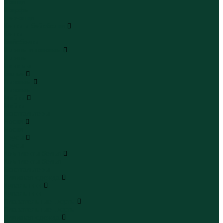
Шапки
Шарфы
Перчатки
Кепки и бейсболки
Кепки
Бейсболки
Шляпы и панамы
Шляпы
Панамы
Белье
Пижамы
Пижамы
Майки
Майки
Бюстгальтеры
Носки
Носки
Трусы
Трусы
Комплекты белья
Комплекты белья
Бюстгальтеры
Пляжная одежда
Купальники
Купальники
Плавательные шорты
Плавательные шорты
Пляжная одежда