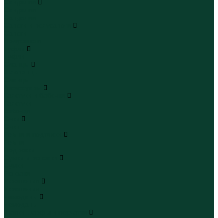
Сандалии
Сандалии
Сандалии
Сапоги и полусапоги
Сапоги
Полусапоги
Туфли
Туфли
Сланцы
Шлепанцы
Сланцы
Аксессуары
Галстуки и бабочки
Галстуки
Бабочки
Очки
Очки
Ремни и подтяжки
Ремни
Подтяжки
Сумки и рюкзаки
Сумки
Рюкзаки
Украшения
Украшения
Чемоданы
Чемоданы
Шапки шарфы и перчатки