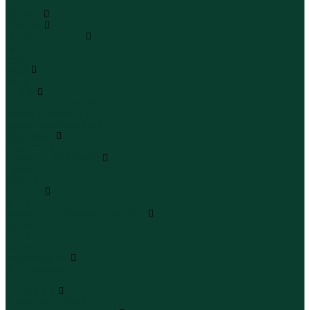
...
Каталог
Одежда
Блузы и рубашки
Блузы
Рубашки
Боди
Боди
Брюки
Брюки классические
Брюки спортивные
Брюки повседневные
Водолазки
Водолазки
Джинсы и джинсовки
Джинсы
Джинсовки
Жилеты
Жилеты
Кардиганы джемперы свитеры
Кардиганы
Джемперы
Свитеры
Комбинезоны
Комбинезоны
Полукомбинезоны
Комплекты
Комплекты одежды