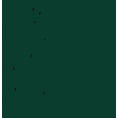
Юбки миди
Юбки макси
Верхняя одежда
Жилеты утепленные
Жилеты утепленные
Куртки и ветровки
Куртки
Ветровки
Бомберы
Зимние куртки и пальто
Зимние куртки
Зимние пальто
Зимние парки
Пальто и плащи
Плащи
Пальто
Шубы
Шубы
Полукомбинезоны и комбинезоны
Комбинезоны утепленные
Полукомбинезоны утепленные
Обувь
Ботинки и полуботинки
Ботинки
Полуботинки
Кроссовки и кеды
Кроссовки
Кеды