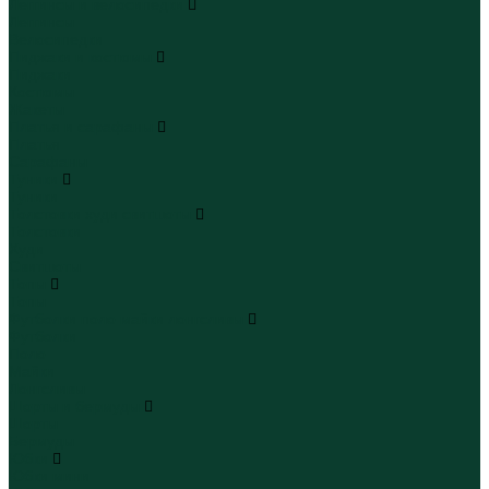
Леггинсы и велосипедки
Леггинсы
Велосипедки
Пиджаки и костюмы
Пиджаки
Костюмы
Жакеты
Платья и сарафаны
Платья
Сарафаны
Туники
Туники
Толстовки худи свитшоты
Толстовки
Худи
Свитшоты
Топы
Топы
Футболки поло майки лонгсливы
Футболки
Поло
Майки
Лонгсливы
Шорты и бермуды
Шорты
Бермуды
Юбки
Юбки мини