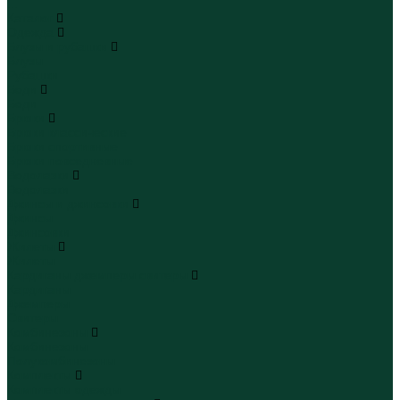
...
Каталог
Одежда
Блузы и рубашки
Блузы
Рубашки
Боди
Боди
Брюки
Брюки классические
Брюки спортивные
Брюки повседневные
Водолазки
Водолазки
Джинсы и джинсовки
Джинсы
Джинсовки
Жилеты
Жилеты
Кардиганы джемперы свитеры
Кардиганы
Джемперы
Свитеры
Комбинезоны
Комбинезоны
Полукомбинезоны
Комплекты
Комплекты одежды