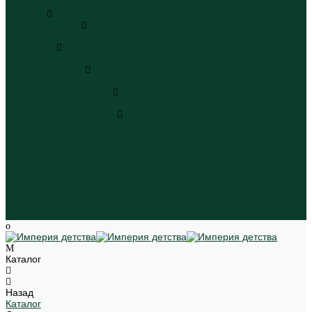
Пляжная одежда
Игрушки
Мягкие игрушки
Мягкие игрушки
Транспорт
Транспорт
Игровые наборы
Игровые наборы
Игрушки для малышей
Игрушки для малышей
Наборы для творчества
Наборы для творчества
Школьная форма
Девочки
Мальчики
Школа
Бренды
Новинки
Распродажа
Магазины
Каталог
Назад
Каталог