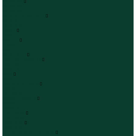
Сандалии
Сандалии
Сандалии
Сапоги и полусапоги
Сапоги
Полусапоги
Туфли
Туфли
Сланцы
Шлепанцы
Сланцы
Аксессуары
Галстуки и бабочки
Галстуки
Бабочки
Очки
Очки
Ремни и подтяжки
Ремни
Подтяжки
Сумки и рюкзаки
Сумки
Рюкзаки
Украшения
Украшения
Чемоданы
Чемоданы
Шапки шарфы и перчатки