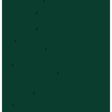
Леггинсы и велосипедки
Леггинсы
Велосипедки
Пиджаки и костюмы
Пиджаки
Костюмы
Жакеты
Платья и сарафаны
Платья
Сарафаны
Туники
Туники
Толстовки худи свитшоты
Толстовки
Худи
Свитшоты
Топы
Топы
Футболки поло майки лонгсливы
Футболки
Поло
Майки
Лонгсливы
Шорты и бермуды
Шорты
Бермуды
Юбки
Юбки мини