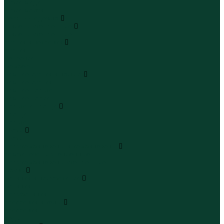
Юбки миди
Юбки макси
Верхняя одежда
Жилеты утепленные
Жилеты утепленные
Куртки и ветровки
Куртки
Ветровки
Бомберы
Зимние куртки и пальто
Зимние куртки
Зимние пальто
Зимние парки
Пальто и плащи
Плащи
Пальто
Шубы
Шубы
Полукомбинезоны и комбинезоны
Комбинезоны утепленные
Полукомбинезоны утепленные
Обувь
Ботинки и полуботинки
Ботинки
Полуботинки
Кроссовки и кеды
Кроссовки
Кеды