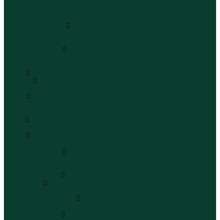
Шапки
Шарфы
Перчатки
Кепки и бейсболки
Кепки
Бейсболки
Шляпы и панамы
Шляпы
Панамы
Белье
Пижамы
Пижамы
Майки
Майки
Бюстгальтеры
Носки
Носки
Трусы
Трусы
Комплекты белья
Комплекты белья
Бюстгальтеры
Пляжная одежда
Купальники
Купальники
Плавательные шорты
Плавательные шорты
Пляжная одежда