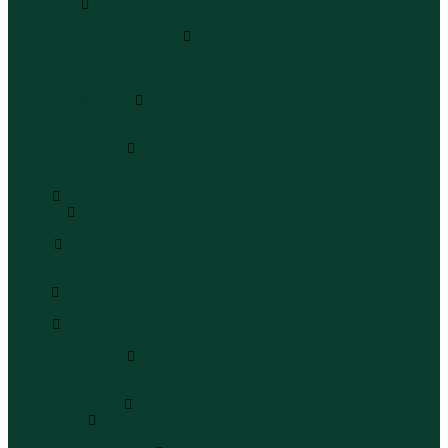
Чемоданы
Чемоданы
Шапки шарфы и перчатки
Шапки
Шарфы
Перчатки
Кепки и бейсболки
Кепки
Бейсболки
Шляпы и панамы
Шляпы
Панамы
Белье
Пижамы
Пижамы
Майки
Майки
Бюстгальтеры
Носки
Носки
Трусы
Трусы
Комплекты белья
Комплекты белья
Бюстгальтеры
Пляжная одежда
Купальники
Купальники