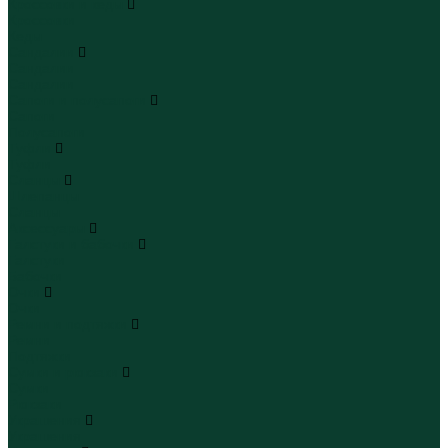
Кроссовки и кеды
Кроссовки
Кеды
Сандалии
Сандалии
Сандалии
Сапоги и полусапоги
Сапоги
Полусапоги
Туфли
Туфли
Сланцы
Шлепанцы
Сланцы
Аксессуары
Галстуки и бабочки
Галстуки
Бабочки
Очки
Очки
Ремни и подтяжки
Ремни
Подтяжки
Сумки и рюкзаки
Сумки
Рюкзаки
Украшения
Украшения