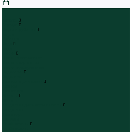
0
...
Каталог
Одежда
Блузы и рубашки
Блузы
Рубашки
Боди
Боди
Брюки
Брюки классические
Брюки спортивные
Брюки повседневные
Водолазки
Водолазки
Джинсы и джинсовки
Джинсы
Джинсовки
Жилеты
Жилеты
Кардиганы джемперы свитеры
Кардиганы
Джемперы
Свитеры
Комбинезоны
Комбинезоны