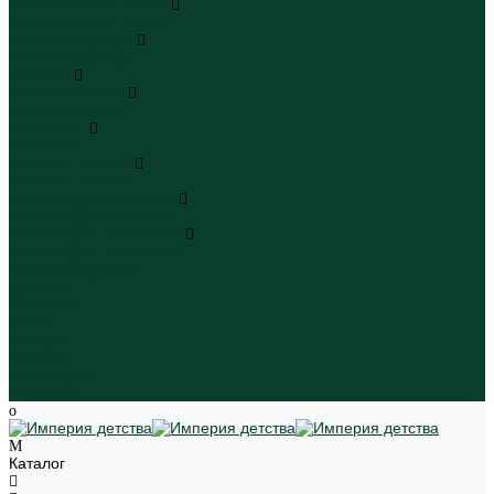
Плавательные шорты
Плавательные шорты
Пляжная одежда
Пляжная одежда
Игрушки
Мягкие игрушки
Мягкие игрушки
Транспорт
Транспорт
Игровые наборы
Игровые наборы
Игрушки для малышей
Игрушки для малышей
Наборы для творчества
Наборы для творчества
Школьная форма
Девочки
Мальчики
Школа
Бренды
Новинки
Распродажа
Магазины
Каталог