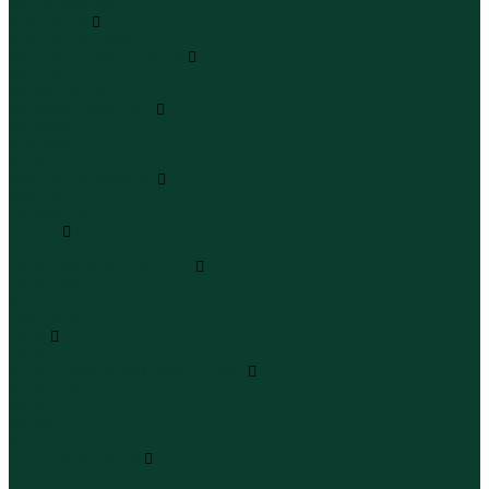
Полукомбинезоны
Комплекты
Комплекты одежды
Леггинсы и велосипедки
Леггинсы
Велосипедки
Пиджаки и костюмы
Пиджаки
Костюмы
Жакеты
Платья и сарафаны
Платья
Сарафаны
Туники
Туники
Толстовки худи свитшоты
Толстовки
Худи
Свитшоты
Топы
Топы
Футболки поло майки лонгсливы
Футболки
Поло
Майки
Лонгсливы
Шорты и бермуды
Шорты