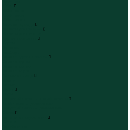
Бермуды
Юбки
Юбки мини
Юбки миди
Юбки макси
Верхняя одежда
Жилеты утепленные
Жилеты утепленные
Куртки и ветровки
Куртки
Ветровки
Бомберы
Зимние куртки и пальто
Зимние куртки
Зимние пальто
Зимние парки
Пальто и плащи
Плащи
Пальто
Шубы
Шубы
Полукомбинезоны и комбинезоны
Комбинезоны утепленные
Полукомбинезоны утепленные
Обувь
Ботинки и полуботинки
Ботинки
Полуботинки