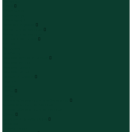
Бермуды
Юбки
Юбки мини
Юбки миди
Юбки макси
Верхняя одежда
Жилеты утепленные
Жилеты утепленные
Куртки и ветровки
Куртки
Ветровки
Бомберы
Зимние куртки и пальто
Зимние куртки
Зимние пальто
Зимние парки
Пальто и плащи
Плащи
Пальто
Шубы
Шубы
Полукомбинезоны и комбинезоны
Комбинезоны утепленные
Полукомбинезоны утепленные
Обувь
Ботинки и полуботинки
Ботинки
Полуботинки