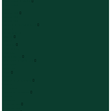
Кроссовки и кеды
Кроссовки
Кеды
Сандалии
Сандалии
Сандалии
Сапоги и полусапоги
Сапоги
Полусапоги
Туфли
Туфли
Сланцы
Шлепанцы
Сланцы
Аксессуары
Галстуки и бабочки
Галстуки
Бабочки
Очки
Очки
Ремни и подтяжки
Ремни
Подтяжки
Сумки и рюкзаки
Сумки
Рюкзаки
Украшения
Украшения