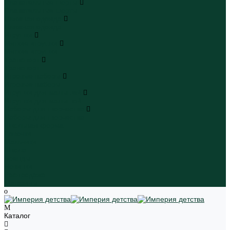
Плавательные шорты
Плавательные шорты
Пляжная одежда
Пляжная одежда
Игрушки
Мягкие игрушки
Мягкие игрушки
Транспорт
Транспорт
Игровые наборы
Игровые наборы
Игрушки для малышей
Игрушки для малышей
Наборы для творчества
Наборы для творчества
Школьная форма
Девочки
Мальчики
Школа
Бренды
Новинки
Распродажа
Магазины
Каталог