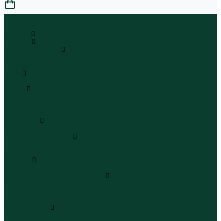
0
...
Каталог
Одежда
Блузы и рубашки
Блузы
Рубашки
Боди
Боди
Брюки
Брюки классические
Брюки спортивные
Брюки повседневные
Водолазки
Водолазки
Джинсы и джинсовки
Джинсы
Джинсовки
Жилеты
Жилеты
Кардиганы джемперы свитеры
Кардиганы
Джемперы
Свитеры
Комбинезоны
Комбинезоны