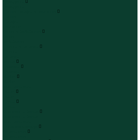
Чемоданы
Чемоданы
Шапки шарфы и перчатки
Шапки
Шарфы
Перчатки
Кепки и бейсболки
Кепки
Бейсболки
Шляпы и панамы
Шляпы
Панамы
Белье
Пижамы
Пижамы
Майки
Майки
Бюстгальтеры
Носки
Носки
Трусы
Трусы
Комплекты белья
Комплекты белья
Бюстгальтеры
Пляжная одежда
Купальники
Купальники