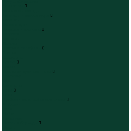
Полукомбинезоны
Комплекты
Комплекты одежды
Леггинсы и велосипедки
Леггинсы
Велосипедки
Пиджаки и костюмы
Пиджаки
Костюмы
Жакеты
Платья и сарафаны
Платья
Сарафаны
Туники
Туники
Толстовки худи свитшоты
Толстовки
Худи
Свитшоты
Топы
Топы
Футболки поло майки лонгсливы
Футболки
Поло
Майки
Лонгсливы
Шорты и бермуды
Шорты