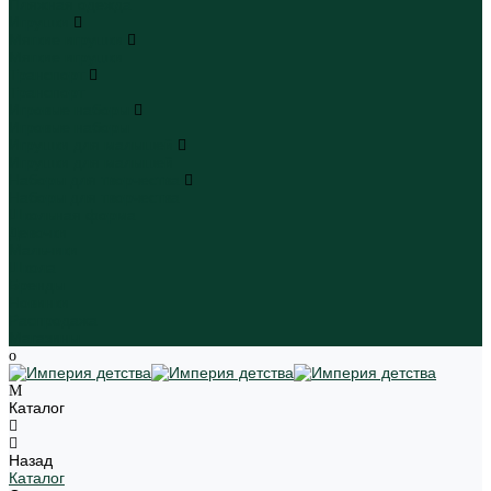
Пляжная одежда
Игрушки
Мягкие игрушки
Мягкие игрушки
Транспорт
Транспорт
Игровые наборы
Игровые наборы
Игрушки для малышей
Игрушки для малышей
Наборы для творчества
Наборы для творчества
Школьная форма
Девочки
Мальчики
Школа
Бренды
Новинки
Распродажа
Магазины
Каталог
Назад
Каталог