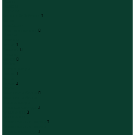
Шапки
Шарфы
Перчатки
Кепки и бейсболки
Кепки
Бейсболки
Шляпы и панамы
Шляпы
Панамы
Белье
Пижамы
Пижамы
Майки
Майки
Бюстгальтеры
Носки
Носки
Трусы
Трусы
Комплекты белья
Комплекты белья
Бюстгальтеры
Пляжная одежда
Купальники
Купальники
Плавательные шорты
Плавательные шорты
Пляжная одежда