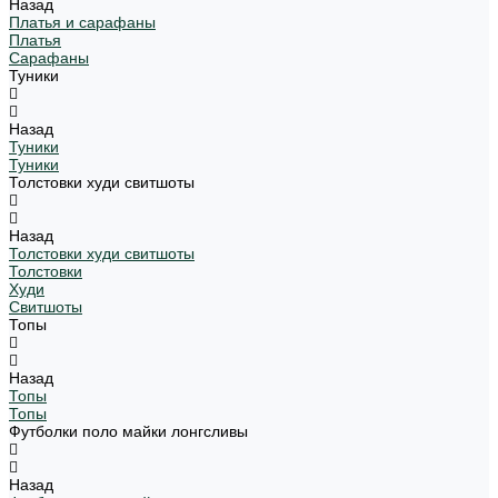
Назад
Платья и сарафаны
Платья
Сарафаны
Туники
Назад
Туники
Туники
Толстовки худи свитшоты
Назад
Толстовки худи свитшоты
Толстовки
Худи
Свитшоты
Топы
Назад
Топы
Топы
Футболки поло майки лонгсливы
Назад