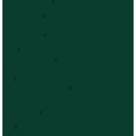
Леггинсы и велосипедки
Леггинсы
Велосипедки
Пиджаки и костюмы
Пиджаки
Костюмы
Жакеты
Платья и сарафаны
Платья
Сарафаны
Туники
Туники
Толстовки худи свитшоты
Толстовки
Худи
Свитшоты
Топы
Топы
Футболки поло майки лонгсливы
Футболки
Поло
Майки
Лонгсливы
Шорты и бермуды
Шорты
Бермуды
Юбки
Юбки мини