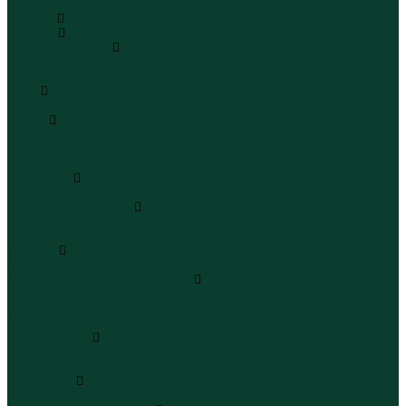
...
Каталог
Одежда
Блузы и рубашки
Блузы
Рубашки
Боди
Боди
Брюки
Брюки классические
Брюки спортивные
Брюки повседневные
Водолазки
Водолазки
Джинсы и джинсовки
Джинсы
Джинсовки
Жилеты
Жилеты
Кардиганы джемперы свитеры
Кардиганы
Джемперы
Свитеры
Комбинезоны
Комбинезоны
Полукомбинезоны
Комплекты
Комплекты одежды