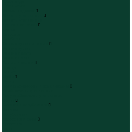
Юбки миди
Юбки макси
Верхняя одежда
Жилеты утепленные
Жилеты утепленные
Куртки и ветровки
Куртки
Ветровки
Бомберы
Зимние куртки и пальто
Зимние куртки
Зимние пальто
Зимние парки
Пальто и плащи
Плащи
Пальто
Шубы
Шубы
Полукомбинезоны и комбинезоны
Комбинезоны утепленные
Полукомбинезоны утепленные
Обувь
Ботинки и полуботинки
Ботинки
Полуботинки
Кроссовки и кеды
Кроссовки
Кеды