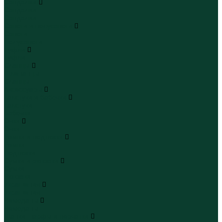
Сандалии
Сандалии
Сандалии
Сапоги и полусапоги
Сапоги
Полусапоги
Туфли
Туфли
Сланцы
Шлепанцы
Сланцы
Аксессуары
Галстуки и бабочки
Галстуки
Бабочки
Очки
Очки
Ремни и подтяжки
Ремни
Подтяжки
Сумки и рюкзаки
Сумки
Рюкзаки
Украшения
Украшения
Чемоданы
Чемоданы
Шапки шарфы и перчатки