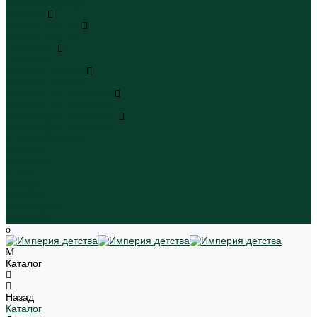
Пляжная одежда
Игрушки
Мягкие игрушки
Мягкие игрушки
Транспорт
Транспорт
Игровые наборы
Игровые наборы
Игрушки для малышей
Игрушки для малышей
Наборы для творчества
Наборы для творчества
Школьная форма
Девочки
Мальчики
Школа
Бренды
Новинки
Распродажа
Магазины
Каталог
Назад
Каталог