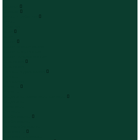
...
Каталог
Одежда
Блузы и рубашки
Блузы
Рубашки
Боди
Боди
Брюки
Брюки классические
Брюки спортивные
Брюки повседневные
Водолазки
Водолазки
Джинсы и джинсовки
Джинсы
Джинсовки
Жилеты
Жилеты
Кардиганы джемперы свитеры
Кардиганы
Джемперы
Свитеры
Комбинезоны
Комбинезоны
Полукомбинезоны
Комплекты
Комплекты одежды