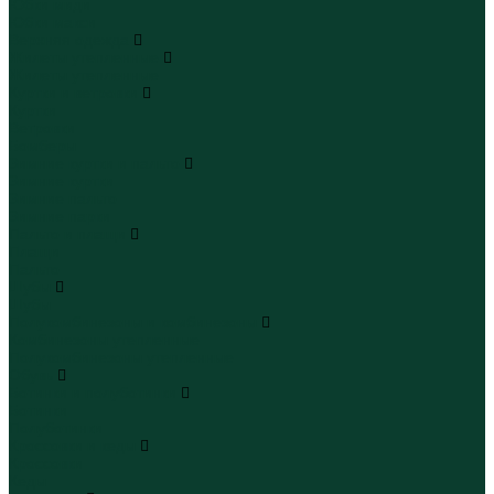
Юбки миди
Юбки макси
Верхняя одежда
Жилеты утепленные
Жилеты утепленные
Куртки и ветровки
Куртки
Ветровки
Бомберы
Зимние куртки и пальто
Зимние куртки
Зимние пальто
Зимние парки
Пальто и плащи
Плащи
Пальто
Шубы
Шубы
Полукомбинезоны и комбинезоны
Комбинезоны утепленные
Полукомбинезоны утепленные
Обувь
Ботинки и полуботинки
Ботинки
Полуботинки
Кроссовки и кеды
Кроссовки
Кеды