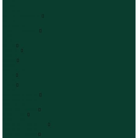
Шапки
Шарфы
Перчатки
Кепки и бейсболки
Кепки
Бейсболки
Шляпы и панамы
Шляпы
Панамы
Белье
Пижамы
Пижамы
Майки
Майки
Бюстгальтеры
Носки
Носки
Трусы
Трусы
Комплекты белья
Комплекты белья
Бюстгальтеры
Пляжная одежда
Купальники
Купальники
Плавательные шорты
Плавательные шорты
Пляжная одежда