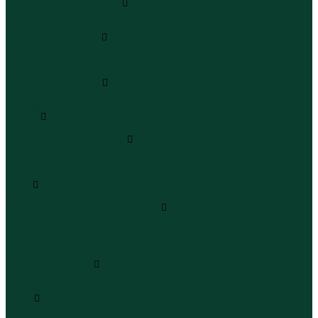
Леггинсы и велосипедки
Леггинсы
Велосипедки
Пиджаки и костюмы
Пиджаки
Костюмы
Жакеты
Платья и сарафаны
Платья
Сарафаны
Туники
Туники
Толстовки худи свитшоты
Толстовки
Худи
Свитшоты
Топы
Топы
Футболки поло майки лонгсливы
Футболки
Поло
Майки
Лонгсливы
Шорты и бермуды
Шорты
Бермуды
Юбки
Юбки мини