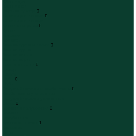
Юбки миди
Юбки макси
Верхняя одежда
Жилеты утепленные
Жилеты утепленные
Куртки и ветровки
Куртки
Ветровки
Бомберы
Зимние куртки и пальто
Зимние куртки
Зимние пальто
Зимние парки
Пальто и плащи
Плащи
Пальто
Шубы
Шубы
Полукомбинезоны и комбинезоны
Комбинезоны утепленные
Полукомбинезоны утепленные
Обувь
Ботинки и полуботинки
Ботинки
Полуботинки
Кроссовки и кеды
Кроссовки
Кеды