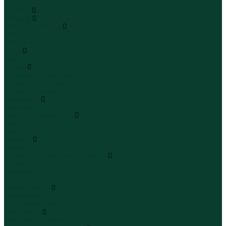
...
Каталог
Одежда
Блузы и рубашки
Блузы
Рубашки
Боди
Боди
Брюки
Брюки классические
Брюки спортивные
Брюки повседневные
Водолазки
Водолазки
Джинсы и джинсовки
Джинсы
Джинсовки
Жилеты
Жилеты
Кардиганы джемперы свитеры
Кардиганы
Джемперы
Свитеры
Комбинезоны
Комбинезоны
Полукомбинезоны
Комплекты
Комплекты одежды