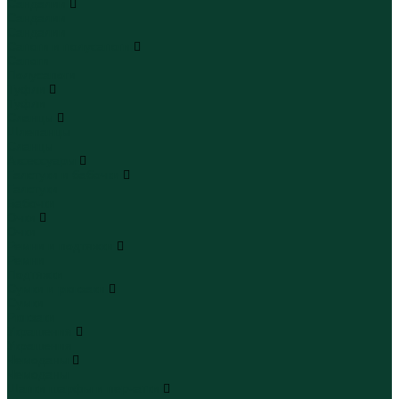
Сандалии
Сандалии
Сандалии
Сапоги и полусапоги
Сапоги
Полусапоги
Туфли
Туфли
Сланцы
Шлепанцы
Сланцы
Аксессуары
Галстуки и бабочки
Галстуки
Бабочки
Очки
Очки
Ремни и подтяжки
Ремни
Подтяжки
Сумки и рюкзаки
Сумки
Рюкзаки
Украшения
Украшения
Чемоданы
Чемоданы
Шапки шарфы и перчатки