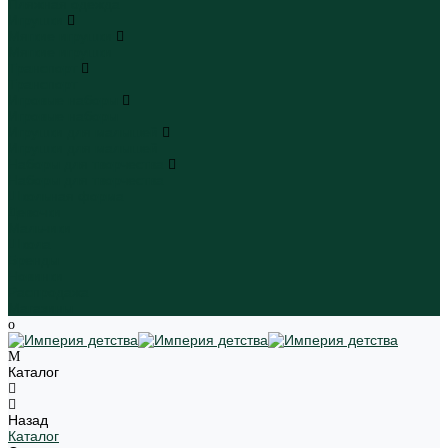
Пляжная одежда
Игрушки
Мягкие игрушки
Мягкие игрушки
Транспорт
Транспорт
Игровые наборы
Игровые наборы
Игрушки для малышей
Игрушки для малышей
Наборы для творчества
Наборы для творчества
Школьная форма
Девочки
Мальчики
Школа
Бренды
Новинки
Распродажа
Магазины
Каталог
Назад
Каталог