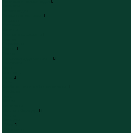
Леггинсы и велосипедки
Леггинсы
Велосипедки
Пиджаки и костюмы
Пиджаки
Костюмы
Жакеты
Платья и сарафаны
Платья
Сарафаны
Туники
Туники
Толстовки худи свитшоты
Толстовки
Худи
Свитшоты
Топы
Топы
Футболки поло майки лонгсливы
Футболки
Поло
Майки
Лонгсливы
Шорты и бермуды
Шорты
Бермуды
Юбки
Юбки мини