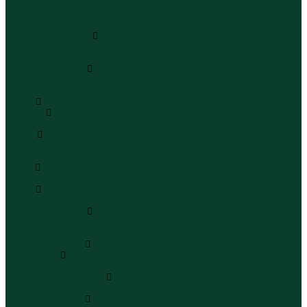
Шапки
Шарфы
Перчатки
Кепки и бейсболки
Кепки
Бейсболки
Шляпы и панамы
Шляпы
Панамы
Белье
Пижамы
Пижамы
Майки
Майки
Бюстгальтеры
Носки
Носки
Трусы
Трусы
Комплекты белья
Комплекты белья
Бюстгальтеры
Пляжная одежда
Купальники
Купальники
Плавательные шорты
Плавательные шорты
Пляжная одежда