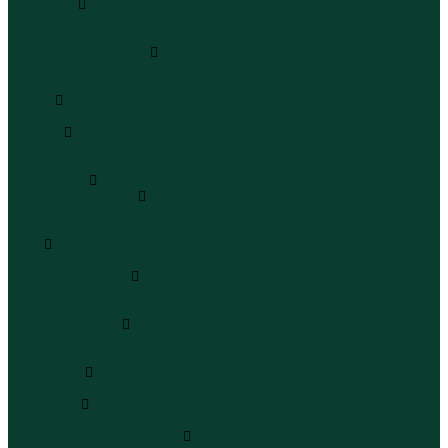
Сандалии
Сандалии
Сандалии
Сапоги и полусапоги
Сапоги
Полусапоги
Туфли
Туфли
Сланцы
Шлепанцы
Сланцы
Аксессуары
Галстуки и бабочки
Галстуки
Бабочки
Очки
Очки
Ремни и подтяжки
Ремни
Подтяжки
Сумки и рюкзаки
Сумки
Рюкзаки
Украшения
Украшения
Чемоданы
Чемоданы
Шапки шарфы и перчатки