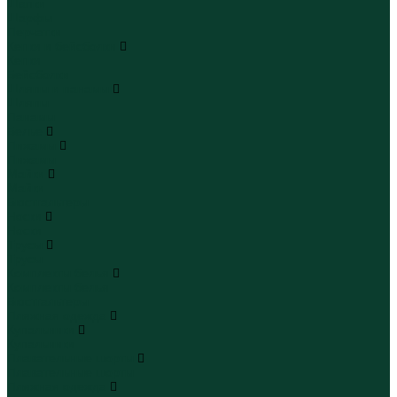
Шапки
Шарфы
Перчатки
Кепки и бейсболки
Кепки
Бейсболки
Шляпы и панамы
Шляпы
Панамы
Белье
Пижамы
Пижамы
Майки
Майки
Бюстгальтеры
Носки
Носки
Трусы
Трусы
Комплекты белья
Комплекты белья
Бюстгальтеры
Пляжная одежда
Купальники
Купальники
Плавательные шорты
Плавательные шорты
Пляжная одежда