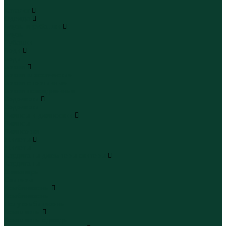
...
Каталог
Одежда
Блузы и рубашки
Блузы
Рубашки
Боди
Боди
Брюки
Брюки классические
Брюки спортивные
Брюки повседневные
Водолазки
Водолазки
Джинсы и джинсовки
Джинсы
Джинсовки
Жилеты
Жилеты
Кардиганы джемперы свитеры
Кардиганы
Джемперы
Свитеры
Комбинезоны
Комбинезоны
Полукомбинезоны
Комплекты
Комплекты одежды