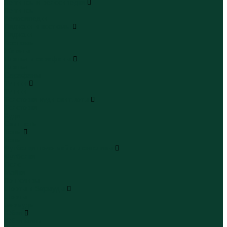
Леггинсы и велосипедки
Леггинсы
Велосипедки
Пиджаки и костюмы
Пиджаки
Костюмы
Жакеты
Платья и сарафаны
Платья
Сарафаны
Туники
Туники
Толстовки худи свитшоты
Толстовки
Худи
Свитшоты
Топы
Топы
Футболки поло майки лонгсливы
Футболки
Поло
Майки
Лонгсливы
Шорты и бермуды
Шорты
Бермуды
Юбки
Юбки мини