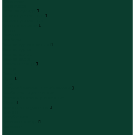
Юбки миди
Юбки макси
Верхняя одежда
Жилеты утепленные
Жилеты утепленные
Куртки и ветровки
Куртки
Ветровки
Бомберы
Зимние куртки и пальто
Зимние куртки
Зимние пальто
Зимние парки
Пальто и плащи
Плащи
Пальто
Шубы
Шубы
Полукомбинезоны и комбинезоны
Комбинезоны утепленные
Полукомбинезоны утепленные
Обувь
Ботинки и полуботинки
Ботинки
Полуботинки
Кроссовки и кеды
Кроссовки
Кеды