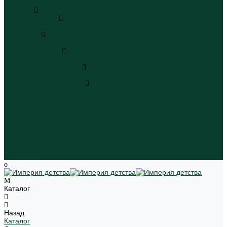
Пляжная одежда
Игрушки
Мягкие игрушки
Мягкие игрушки
Транспорт
Транспорт
Игровые наборы
Игровые наборы
Игрушки для малышей
Игрушки для малышей
Наборы для творчества
Наборы для творчества
Школьная форма
Девочки
Мальчики
Школа
Бренды
Новинки
Распродажа
Магазины
Каталог
Назад
Каталог