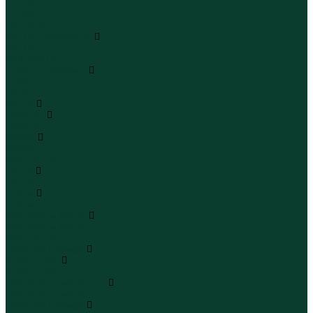
Шапки
Шарфы
Перчатки
Кепки и бейсболки
Кепки
Бейсболки
Шляпы и панамы
Шляпы
Панамы
Белье
Пижамы
Пижамы
Майки
Майки
Бюстгальтеры
Носки
Носки
Трусы
Трусы
Комплекты белья
Комплекты белья
Бюстгальтеры
Пляжная одежда
Купальники
Купальники
Плавательные шорты
Плавательные шорты
Пляжная одежда