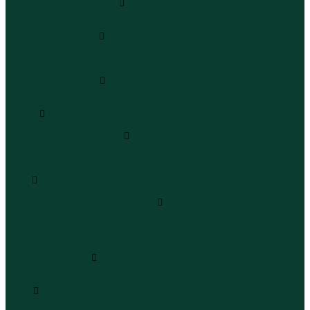
Леггинсы и велосипедки
Леггинсы
Велосипедки
Пиджаки и костюмы
Пиджаки
Костюмы
Жакеты
Платья и сарафаны
Платья
Сарафаны
Туники
Туники
Толстовки худи свитшоты
Толстовки
Худи
Свитшоты
Топы
Топы
Футболки поло майки лонгсливы
Футболки
Поло
Майки
Лонгсливы
Шорты и бермуды
Шорты
Бермуды
Юбки
Юбки мини