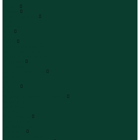
...
Каталог
Одежда
Блузы и рубашки
Блузы
Рубашки
Боди
Боди
Брюки
Брюки классические
Брюки спортивные
Брюки повседневные
Водолазки
Водолазки
Джинсы и джинсовки
Джинсы
Джинсовки
Жилеты
Жилеты
Кардиганы джемперы свитеры
Кардиганы
Джемперы
Свитеры
Комбинезоны
Комбинезоны
Полукомбинезоны
Комплекты
Комплекты одежды