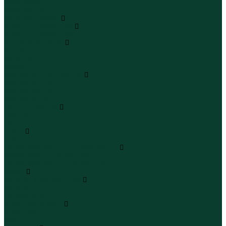
Юбки миди
Юбки макси
Верхняя одежда
Жилеты утепленные
Жилеты утепленные
Куртки и ветровки
Куртки
Ветровки
Бомберы
Зимние куртки и пальто
Зимние куртки
Зимние пальто
Зимние парки
Пальто и плащи
Плащи
Пальто
Шубы
Шубы
Полукомбинезоны и комбинезоны
Комбинезоны утепленные
Полукомбинезоны утепленные
Обувь
Ботинки и полуботинки
Ботинки
Полуботинки
Кроссовки и кеды
Кроссовки
Кеды