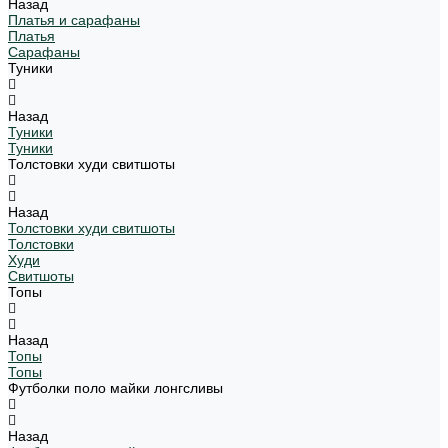
Назад
Платья и сарафаны
Платья
Сарафаны
Туники
Назад
Туники
Туники
Толстовки худи свитшоты
Назад
Толстовки худи свитшоты
Толстовки
Худи
Свитшоты
Топы
Назад
Топы
Топы
Футболки поло майки лонгсливы
Назад