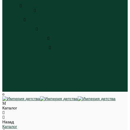
Пляжная одежда
Игрушки
Мягкие игрушки
Мягкие игрушки
Транспорт
Транспорт
Игровые наборы
Игровые наборы
Игрушки для малышей
Игрушки для малышей
Наборы для творчества
Наборы для творчества
Школьная форма
Девочки
Мальчики
Школа
Бренды
Новинки
Распродажа
Магазины
Каталог
Назад
Каталог