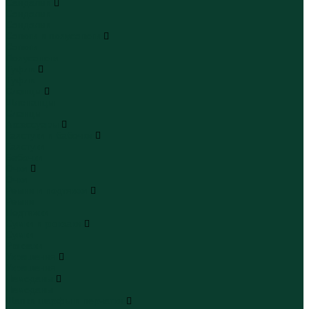
Сандалии
Сандалии
Сандалии
Сапоги и полусапоги
Сапоги
Полусапоги
Туфли
Туфли
Сланцы
Шлепанцы
Сланцы
Аксессуары
Галстуки и бабочки
Галстуки
Бабочки
Очки
Очки
Ремни и подтяжки
Ремни
Подтяжки
Сумки и рюкзаки
Сумки
Рюкзаки
Украшения
Украшения
Чемоданы
Чемоданы
Шапки шарфы и перчатки