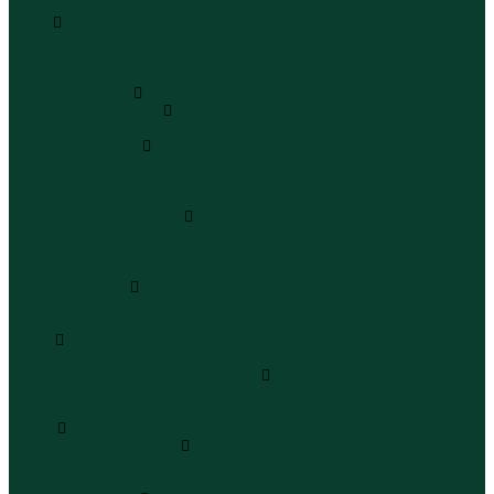
Бермуды
Юбки
Юбки мини
Юбки миди
Юбки макси
Верхняя одежда
Жилеты утепленные
Жилеты утепленные
Куртки и ветровки
Куртки
Ветровки
Бомберы
Зимние куртки и пальто
Зимние куртки
Зимние пальто
Зимние парки
Пальто и плащи
Плащи
Пальто
Шубы
Шубы
Полукомбинезоны и комбинезоны
Комбинезоны утепленные
Полукомбинезоны утепленные
Обувь
Ботинки и полуботинки
Ботинки
Полуботинки