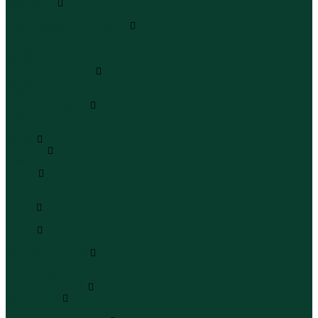
Чемоданы
Чемоданы
Шапки шарфы и перчатки
Шапки
Шарфы
Перчатки
Кепки и бейсболки
Кепки
Бейсболки
Шляпы и панамы
Шляпы
Панамы
Белье
Пижамы
Пижамы
Майки
Майки
Бюстгальтеры
Носки
Носки
Трусы
Трусы
Комплекты белья
Комплекты белья
Бюстгальтеры
Пляжная одежда
Купальники
Купальники