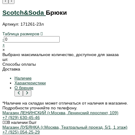
‹
›
Scotch&Soda
Брюки
Артикул: 171261-23л
Таблица размеров
-
+
×
Выбрано максимальное количество, доступное для заказа
шт.
Способы оплаты
Доставка
Наличие
Характеристики
О бренде
*Наличие на складах может отличаться от наличия в магазине.
Подробности уточняйте по телефону.
Магазин ЛЕНИНСКИЙ (г.Москва, Ленинский проспект, 109)
+7 (929) 630-45-46
В наличии:
0
шт
Магазин ЛУБЯНКА (г.Москва, Театральный проезд, 5/1, 1 этаж)
+7 (925) 054-25-29