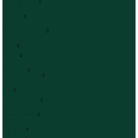
Кроссовки и кеды
Кроссовки
Кеды
Сандалии
Сандалии
Сандалии
Сапоги и полусапоги
Сапоги
Полусапоги
Туфли
Туфли
Сланцы
Шлепанцы
Сланцы
Аксессуары
Галстуки и бабочки
Галстуки
Бабочки
Очки
Очки
Ремни и подтяжки
Ремни
Подтяжки
Сумки и рюкзаки
Сумки
Рюкзаки
Украшения
Украшения