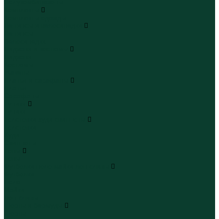
Полукомбинезоны
Комплекты
Комплекты одежды
Леггинсы и велосипедки
Леггинсы
Велосипедки
Пиджаки и костюмы
Пиджаки
Костюмы
Жакеты
Платья и сарафаны
Платья
Сарафаны
Туники
Туники
Толстовки худи свитшоты
Толстовки
Худи
Свитшоты
Топы
Топы
Футболки поло майки лонгсливы
Футболки
Поло
Майки
Лонгсливы
Шорты и бермуды
Шорты