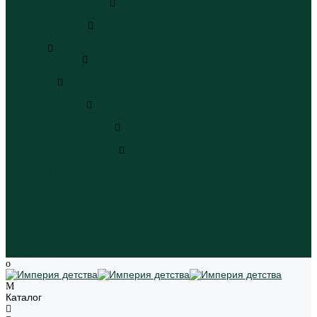
Плавательные шорты
Плавательные шорты
Пляжная одежда
Пляжная одежда
Игрушки
Мягкие игрушки
Мягкие игрушки
Транспорт
Транспорт
Игровые наборы
Игровые наборы
Игрушки для малышей
Игрушки для малышей
Наборы для творчества
Наборы для творчества
Школьная форма
Девочки
Мальчики
Школа
Бренды
Новинки
Распродажа
Магазины
Каталог