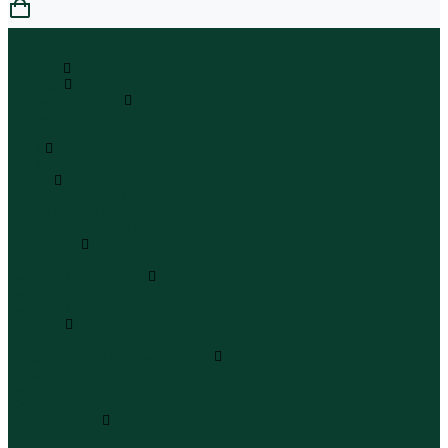
0
...
Каталог
Одежда
Блузы и рубашки
Блузы
Рубашки
Боди
Боди
Брюки
Брюки классические
Брюки спортивные
Брюки повседневные
Водолазки
Водолазки
Джинсы и джинсовки
Джинсы
Джинсовки
Жилеты
Жилеты
Кардиганы джемперы свитеры
Кардиганы
Джемперы
Свитеры
Комбинезоны
Комбинезоны