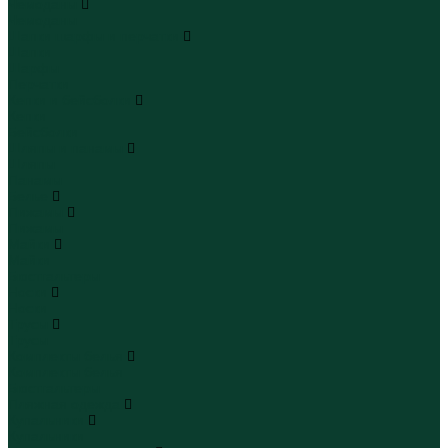
Чемоданы
Чемоданы
Шапки шарфы и перчатки
Шапки
Шарфы
Перчатки
Кепки и бейсболки
Кепки
Бейсболки
Шляпы и панамы
Шляпы
Панамы
Белье
Пижамы
Пижамы
Майки
Майки
Бюстгальтеры
Носки
Носки
Трусы
Трусы
Комплекты белья
Комплекты белья
Бюстгальтеры
Пляжная одежда
Купальники
Купальники