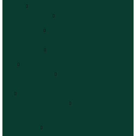
Полукомбинезоны
Комплекты
Комплекты одежды
Леггинсы и велосипедки
Леггинсы
Велосипедки
Пиджаки и костюмы
Пиджаки
Костюмы
Жакеты
Платья и сарафаны
Платья
Сарафаны
Туники
Туники
Толстовки худи свитшоты
Толстовки
Худи
Свитшоты
Топы
Топы
Футболки поло майки лонгсливы
Футболки
Поло
Майки
Лонгсливы
Шорты и бермуды
Шорты