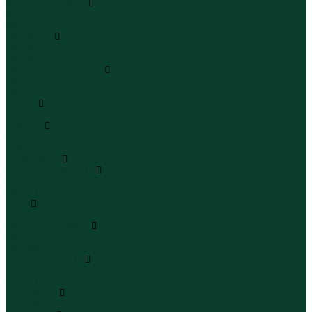
Кроссовки и кеды
Кроссовки
Кеды
Сандалии
Сандалии
Сандалии
Сапоги и полусапоги
Сапоги
Полусапоги
Туфли
Туфли
Сланцы
Шлепанцы
Сланцы
Аксессуары
Галстуки и бабочки
Галстуки
Бабочки
Очки
Очки
Ремни и подтяжки
Ремни
Подтяжки
Сумки и рюкзаки
Сумки
Рюкзаки
Украшения
Украшения