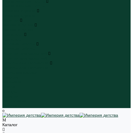
Плавательные шорты
Плавательные шорты
Пляжная одежда
Пляжная одежда
Игрушки
Мягкие игрушки
Мягкие игрушки
Транспорт
Транспорт
Игровые наборы
Игровые наборы
Игрушки для малышей
Игрушки для малышей
Наборы для творчества
Наборы для творчества
Школьная форма
Девочки
Мальчики
Школа
Бренды
Новинки
Распродажа
Магазины
Каталог