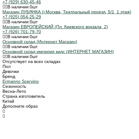
+7 (929) 630-45-46
В наличии:
0
шт
Магазин ЛУБЯНКА (г.Москва, Театральный проезд, 5/1, 1 этаж)
+7 (925) 054-25-29
В наличии:
0
шт
Магазин ЕВРОПЕЙСКИЙ (Пл. Киевского вокзала, 2)
+7 (926) 701-79-70
В наличии:
0
шт
Основной склад (Интернет Магазин)
В наличии:
0
шт
Основной склад империя кидс (ИНТЕРНЕТ МАГАЗИН)
В наличии:
0
шт
Отсутствует на всех складах
Пол
Девочки
Бренд
Ermanno Scervino
Сезонность
Весна-Лето
Страна изготовитель
Китай
Дополните образ