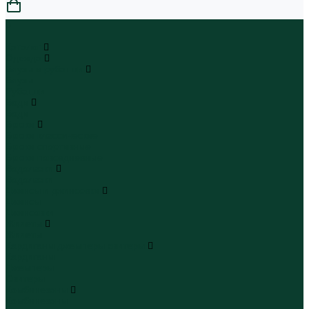
0
...
Каталог
Одежда
Блузы и рубашки
Блузы
Рубашки
Боди
Боди
Брюки
Брюки классические
Брюки спортивные
Брюки повседневные
Водолазки
Водолазки
Джинсы и джинсовки
Джинсы
Джинсовки
Жилеты
Жилеты
Кардиганы джемперы свитеры
Кардиганы
Джемперы
Свитеры
Комбинезоны
Комбинезоны