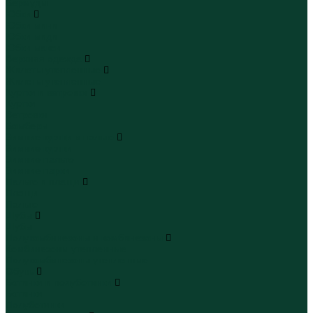
Бермуды
Юбки
Юбки мини
Юбки миди
Юбки макси
Верхняя одежда
Жилеты утепленные
Жилеты утепленные
Куртки и ветровки
Куртки
Ветровки
Бомберы
Зимние куртки и пальто
Зимние куртки
Зимние пальто
Зимние парки
Пальто и плащи
Плащи
Пальто
Шубы
Шубы
Полукомбинезоны и комбинезоны
Комбинезоны утепленные
Полукомбинезоны утепленные
Обувь
Ботинки и полуботинки
Ботинки
Полуботинки