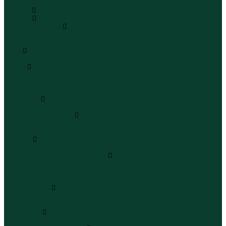
...
Каталог
Одежда
Блузы и рубашки
Блузы
Рубашки
Боди
Боди
Брюки
Брюки классические
Брюки спортивные
Брюки повседневные
Водолазки
Водолазки
Джинсы и джинсовки
Джинсы
Джинсовки
Жилеты
Жилеты
Кардиганы джемперы свитеры
Кардиганы
Джемперы
Свитеры
Комбинезоны
Комбинезоны
Полукомбинезоны
Комплекты
Комплекты одежды