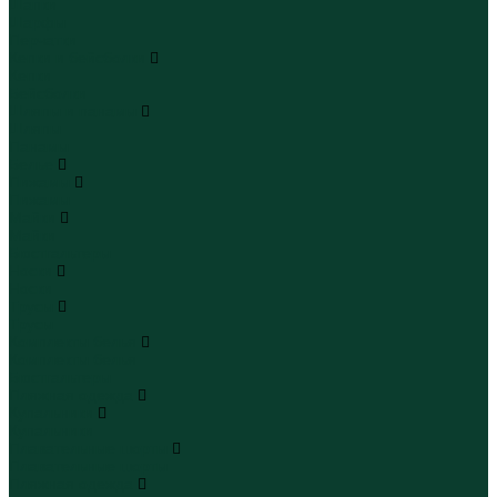
Шапки
Шарфы
Перчатки
Кепки и бейсболки
Кепки
Бейсболки
Шляпы и панамы
Шляпы
Панамы
Белье
Пижамы
Пижамы
Майки
Майки
Бюстгальтеры
Носки
Носки
Трусы
Трусы
Комплекты белья
Комплекты белья
Бюстгальтеры
Пляжная одежда
Купальники
Купальники
Плавательные шорты
Плавательные шорты
Пляжная одежда