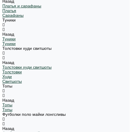
Назад
Платья и сарафаны
Платья
Сарафаны
Туники
Назад
Туники
Туники
Толстовки худи свитшоты
Назад
Толстовки худи свитшоты
Толстовки
Худи
Свитшоты
Топы
Назад
Топы
Топы
Футболки поло майки лонгсливы
Назад