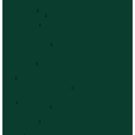
Юбки миди
Юбки макси
Верхняя одежда
Жилеты утепленные
Жилеты утепленные
Куртки и ветровки
Куртки
Ветровки
Бомберы
Зимние куртки и пальто
Зимние куртки
Зимние пальто
Зимние парки
Пальто и плащи
Плащи
Пальто
Шубы
Шубы
Полукомбинезоны и комбинезоны
Комбинезоны утепленные
Полукомбинезоны утепленные
Обувь
Ботинки и полуботинки
Ботинки
Полуботинки
Кроссовки и кеды
Кроссовки
Кеды