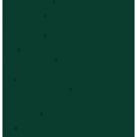
Леггинсы и велосипедки
Леггинсы
Велосипедки
Пиджаки и костюмы
Пиджаки
Костюмы
Жакеты
Платья и сарафаны
Платья
Сарафаны
Туники
Туники
Толстовки худи свитшоты
Толстовки
Худи
Свитшоты
Топы
Топы
Футболки поло майки лонгсливы
Футболки
Поло
Майки
Лонгсливы
Шорты и бермуды
Шорты
Бермуды
Юбки
Юбки мини