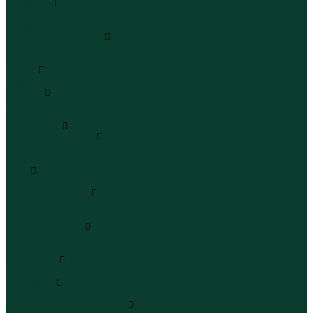
Сандалии
Сандалии
Сандалии
Сапоги и полусапоги
Сапоги
Полусапоги
Туфли
Туфли
Сланцы
Шлепанцы
Сланцы
Аксессуары
Галстуки и бабочки
Галстуки
Бабочки
Очки
Очки
Ремни и подтяжки
Ремни
Подтяжки
Сумки и рюкзаки
Сумки
Рюкзаки
Украшения
Украшения
Чемоданы
Чемоданы
Шапки шарфы и перчатки