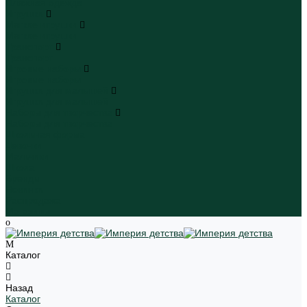
Пляжная одежда
Игрушки
Мягкие игрушки
Мягкие игрушки
Транспорт
Транспорт
Игровые наборы
Игровые наборы
Игрушки для малышей
Игрушки для малышей
Наборы для творчества
Наборы для творчества
Школьная форма
Девочки
Мальчики
Школа
Бренды
Новинки
Распродажа
Магазины
Каталог
Назад
Каталог