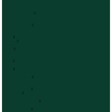
Шапки
Шарфы
Перчатки
Кепки и бейсболки
Кепки
Бейсболки
Шляпы и панамы
Шляпы
Панамы
Белье
Пижамы
Пижамы
Майки
Майки
Бюстгальтеры
Носки
Носки
Трусы
Трусы
Комплекты белья
Комплекты белья
Бюстгальтеры
Пляжная одежда
Купальники
Купальники
Плавательные шорты
Плавательные шорты
Пляжная одежда