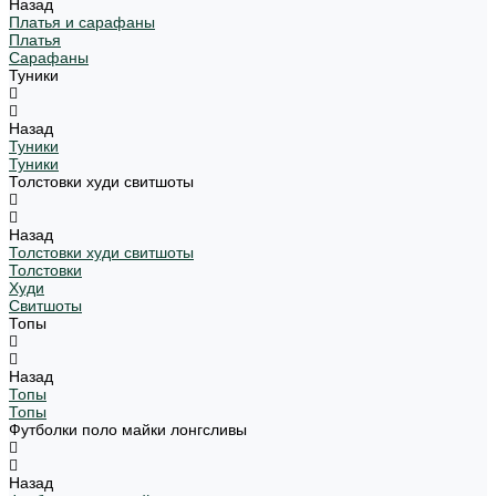
Назад
Платья и сарафаны
Платья
Сарафаны
Туники
Назад
Туники
Туники
Толстовки худи свитшоты
Назад
Толстовки худи свитшоты
Толстовки
Худи
Свитшоты
Топы
Назад
Топы
Топы
Футболки поло майки лонгсливы
Назад