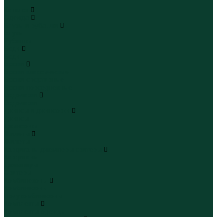
...
Каталог
Одежда
Блузы и рубашки
Блузы
Рубашки
Боди
Боди
Брюки
Брюки классические
Брюки спортивные
Брюки повседневные
Водолазки
Водолазки
Джинсы и джинсовки
Джинсы
Джинсовки
Жилеты
Жилеты
Кардиганы джемперы свитеры
Кардиганы
Джемперы
Свитеры
Комбинезоны
Комбинезоны
Полукомбинезоны
Комплекты
Комплекты одежды