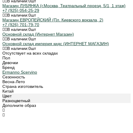
В наличии:
0
шт
Магазин ЛУБЯНКА (г.Москва, Театральный проезд, 5/1, 1 этаж)
+7 (925) 054-25-29
В наличии:
0
шт
Магазин ЕВРОПЕЙСКИЙ (Пл. Киевского вокзала, 2)
+7 (926) 701-79-70
В наличии:
0
шт
Основной склад (Интернет Магазин)
В наличии:
0
шт
Основной склад империя кидс (ИНТЕРНЕТ МАГАЗИН)
В наличии:
0
шт
Отсутствует на всех складах
Пол
Девочки
Бренд
Ermanno Scervino
Сезонность
Весна-Лето
Страна изготовитель
Китай
Цвет
Разноцветный
Дополните образ