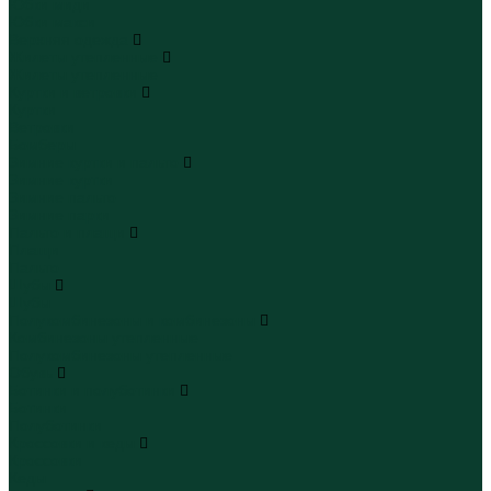
Юбки миди
Юбки макси
Верхняя одежда
Жилеты утепленные
Жилеты утепленные
Куртки и ветровки
Куртки
Ветровки
Бомберы
Зимние куртки и пальто
Зимние куртки
Зимние пальто
Зимние парки
Пальто и плащи
Плащи
Пальто
Шубы
Шубы
Полукомбинезоны и комбинезоны
Комбинезоны утепленные
Полукомбинезоны утепленные
Обувь
Ботинки и полуботинки
Ботинки
Полуботинки
Кроссовки и кеды
Кроссовки
Кеды