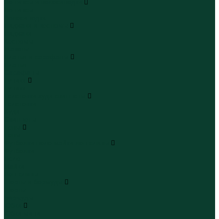
Леггинсы и велосипедки
Леггинсы
Велосипедки
Пиджаки и костюмы
Пиджаки
Костюмы
Жакеты
Платья и сарафаны
Платья
Сарафаны
Туники
Туники
Толстовки худи свитшоты
Толстовки
Худи
Свитшоты
Топы
Топы
Футболки поло майки лонгсливы
Футболки
Поло
Майки
Лонгсливы
Шорты и бермуды
Шорты
Бермуды
Юбки
Юбки мини