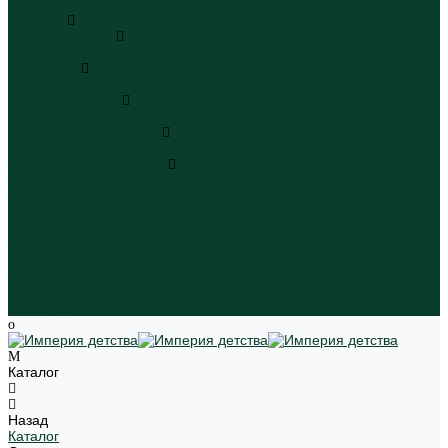
Пляжная одежда
Игрушки
Мягкие игрушки
Мягкие игрушки
Транспорт
Транспорт
Игровые наборы
Игровые наборы
Игрушки для малышей
Игрушки для малышей
Наборы для творчества
Наборы для творчества
Школьная форма
Девочки
Мальчики
Школа
Бренды
Новинки
Распродажа
Магазины
Каталог
Назад
Каталог