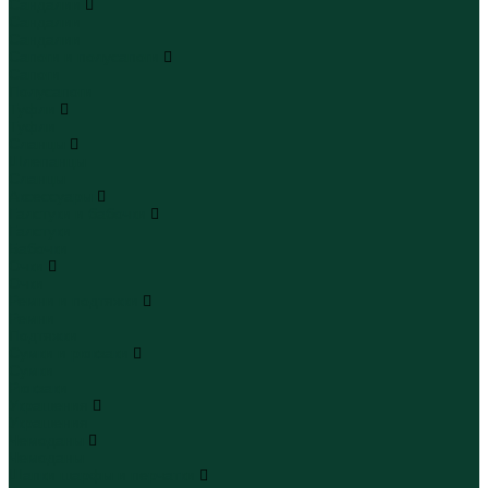
Сандалии
Сандалии
Сандалии
Сапоги и полусапоги
Сапоги
Полусапоги
Туфли
Туфли
Сланцы
Шлепанцы
Сланцы
Аксессуары
Галстуки и бабочки
Галстуки
Бабочки
Очки
Очки
Ремни и подтяжки
Ремни
Подтяжки
Сумки и рюкзаки
Сумки
Рюкзаки
Украшения
Украшения
Чемоданы
Чемоданы
Шапки шарфы и перчатки